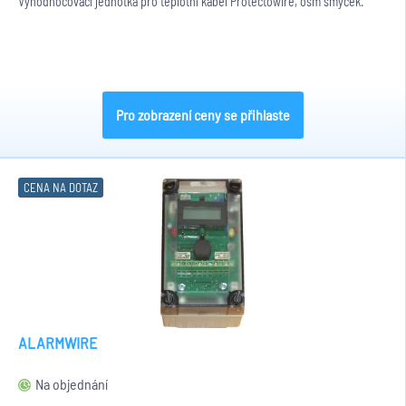
Vyhodnocovací jednotka pro teplotní kabel Protectowire, osm smyček.
Pro zobrazení ceny se přihlaste
CENA NA DOTAZ
ALARMWIRE
Na objednání