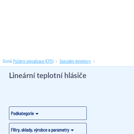
Domů
Požární signalizace (EPS)
Speciální detektory
Lineární teplotní hlásiče
(44 produktů)
Lineární teplotní hlásiče
Podkategorie
Filtry, sklady, výrobce a parametry