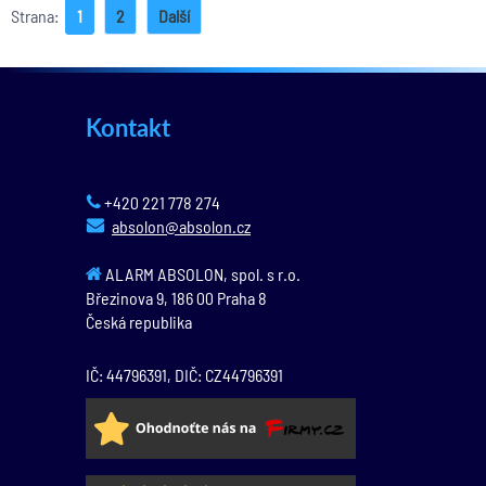
Strana:
1
2
Další
Kontakt
+420 221 778 274
absolon@absolon.cz
ALARM ABSOLON, spol. s r.o.
Březinova 9,
186 00
Praha 8
Česká republika
IČ: 44796391, DIČ: CZ44796391