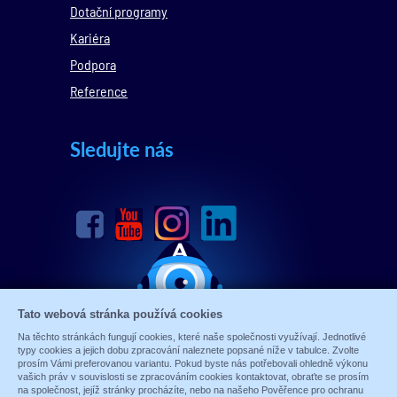
Dotační programy
Kariéra
Podpora
Reference
Sledujte nás
Tato webová stránka používá cookies
Na těchto stránkách fungují cookies, které naše společnosti využívají. Jednotlivé
typy cookies a jejich dobu zpracování naleznete popsané níže v tabulce. Zvolte
prosím Vámi preferovanou variantu. Pokud byste nás potřebovali ohledně výkonu
vašich práv v souvislosti se zpracováním cookies kontaktovat, obraťte se prosím
na společnost, jejíž stránky procházíte, nebo na našeho Pověřence pro ochranu