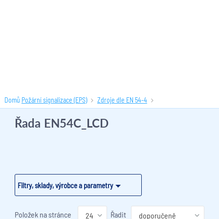
Domů
Požární signalizace (EPS)
Zdroje dle EN 54-4
Řada EN54C_LCD
(7 produktů)
Řada EN54C_LCD
Filtry, sklady, výrobce a parametry
Položek na stránce
Řadit