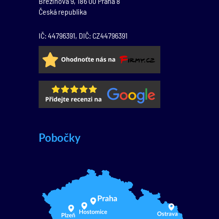
Březinova 9,
186 00
Praha 8
Česká republika
IČ: 44796391, DIČ: CZ44796391
Pobočky