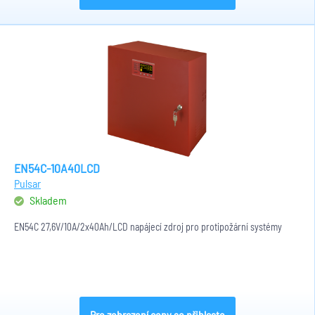
EN54C-10A40LCD
Pulsar
Skladem
EN54C 27,6V/10A/2x40Ah/LCD napájecí zdroj pro protipožární systémy
Pro zobrazení ceny se přihlaste