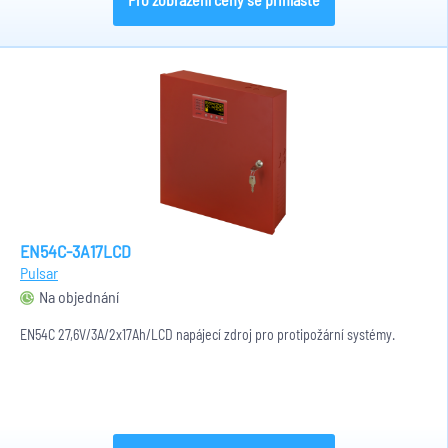
EN54C-3A17LCD
Pulsar
Na objednání
EN54C 27,6V/3A/2x17Ah/LCD napájecí zdroj pro protipožární systémy.