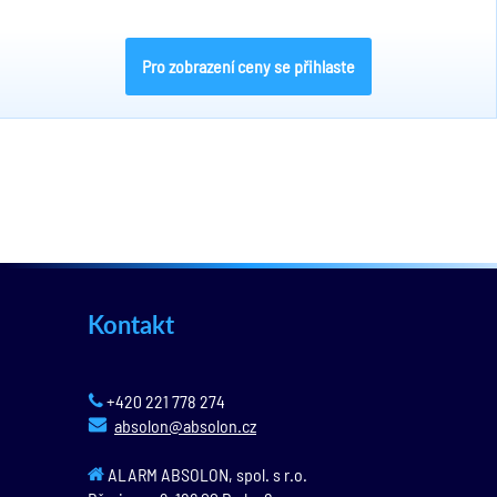
Pro zobrazení ceny se přihlaste
Kontakt
+420 221 778 274
absolon@absolon.cz
ALARM ABSOLON, spol. s r.o.