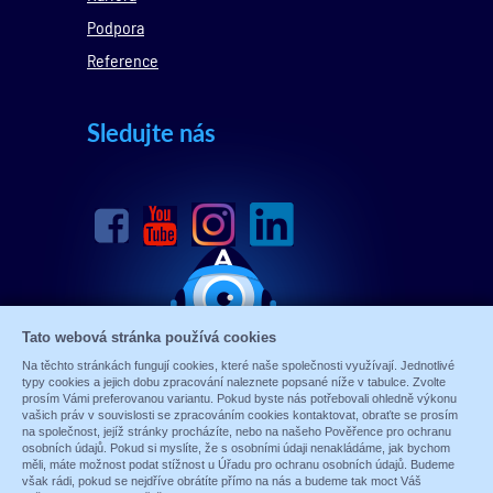
Podpora
Reference
Sledujte nás
Tato webová stránka používá cookies
Na těchto stránkách fungují cookies, které naše společnosti využívají. Jednotlivé
typy cookies a jejich dobu zpracování naleznete popsané níže v tabulce. Zvolte
prosím Vámi preferovanou variantu. Pokud byste nás potřebovali ohledně výkonu
vašich práv v souvislosti se zpracováním cookies kontaktovat, obraťte se prosím
na společnost, jejíž stránky procházíte, nebo na našeho Pověřence pro ochranu
osobních údajů. Pokud si myslíte, že s osobními údaji nenakládáme, jak bychom
měli, máte možnost podat stížnost u Úřadu pro ochranu osobních údajů. Budeme
© 1989 - 2026 ALARM ABSOLON, spol. s.r.o.
však rádi, pokud se nejdříve obrátíte přímo na nás a budeme tak moct Váš