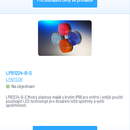
LPB1224-B-S
LYNTECK
Na objednání
LPB1224-B-S Modrý plastový maják s krytím IP66 pro vnitřní i vnější použití
používající LED technologii pro dosažení nižší spotřeby a vyšší
spolehlivosti.