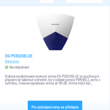
DS-PS102XBLUE
Hikvision
Na objednání
Drátová nezálohovaná venkovní siréna DS-PS102XBLUE se používá pro
připojení ke kabelové ústředně, lze ji ovládat pomocí PGM/BELL portu z
ústředny. Zvuková signalizace sirény až 105 dB. Siréna může být...
Pro zobrazení ceny se přihlaste