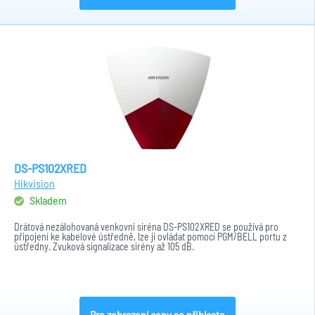
DS-PS102XRED
Hikvision
Skladem
Drátová nezálohovaná venkovní siréna DS-PS102XRED se používá pro
připojení ke kabelové ústředně, lze ji ovládat pomocí PGM/BELL portu z
ústředny. Zvuková signalizace sirény až 105 dB.
Pro zobrazení ceny se přihlaste