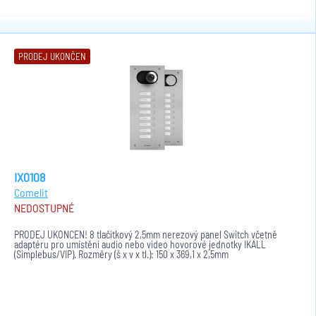
PRODEJ UKONČEN
IX0108
Comelit
NEDOSTUPNÉ
PRODEJ UKONČEN! 8 tlačítkový 2,5mm nerezový panel Switch včetně
adaptéru pro umístění audio nebo video hovorové jednotky IKALL
(Simplebus/VIP). Rozměry (š x v x tl.): 150 x 369,1 x 2,5mm