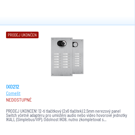
PRODEJ UKONČEN
IX0212
Comelit
NEDOSTUPNÉ
PRODEJ UKONČEN! 12-ti tlačítkový (2x6 tlačítek) 2,5mm nerezový panel
Switch včetně adaptéru pro umístění audio nebo video hovorové jednotky
IKALL (Simplebus/VIP). Odolnost IK08, nutno zkompletovat s...