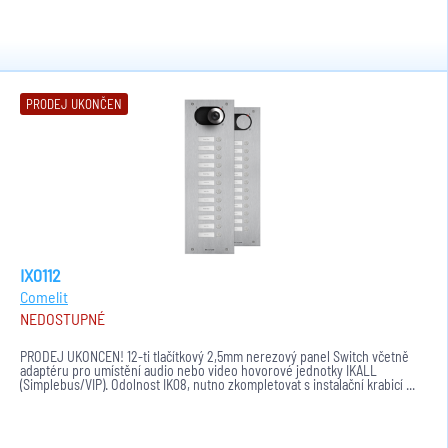
PRODEJ UKONČEN
IX0112
Comelit
NEDOSTUPNÉ
PRODEJ UKONČEN! 12-ti tlačítkový 2,5mm nerezový panel Switch včetně
adaptéru pro umístění audio nebo video hovorové jednotky IKALL
(Simplebus/VIP). Odolnost IK08, nutno zkompletovat s instalační krabicí ...