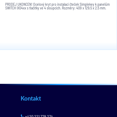
PRODEJ UKONČEN! Ocelový kryt pro instalaci čteček Simplekey k panelům
SWITCH IX04xx s tlačítky ve 4 sloupcích. Rozměry: 409 x 129,5 x 2,5 mm.
Kontakt
+420 221 778 274