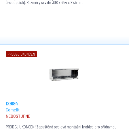
3-sloupcích). Rozměry šxvxh: 308 x 454 x 87,5mm.
PRODEJ UKONČEN
IX9184
Comelit
NEDOSTUPNÉ
PRODEJ UKONČEN! Zapuštěná ocelová montážní krabice pro přídavnou