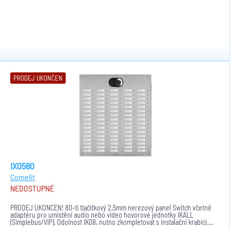
PRODEJ UKONČEN
IX0580
Comelit
NEDOSTUPNÉ
PRODEJ UKONČEN! 80-ti tlačítkový 2,5mm nerezový panel Switch včetně
adaptéru pro umístění audio nebo video hovorové jednotky IKALL
(Simplebus/VIP). Odolnost IK08, nutno zkompletovat s instalační krabicí....