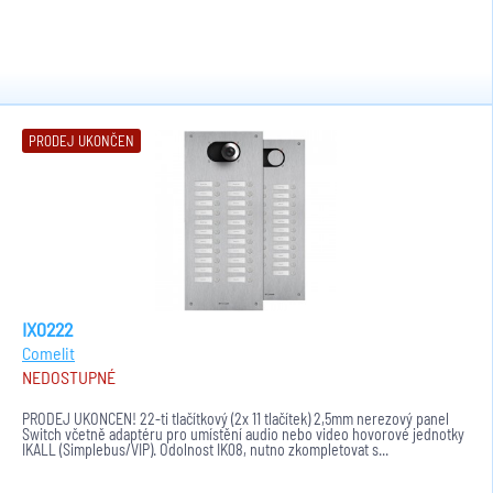
PRODEJ UKONČEN
IX0222
Comelit
NEDOSTUPNÉ
PRODEJ UKONČEN! 22-ti tlačítkový (2x 11 tlačítek) 2,5mm nerezový panel
Switch včetně adaptéru pro umístění audio nebo video hovorové jednotky
IKALL (Simplebus/VIP). Odolnost IK08, nutno zkompletovat s...