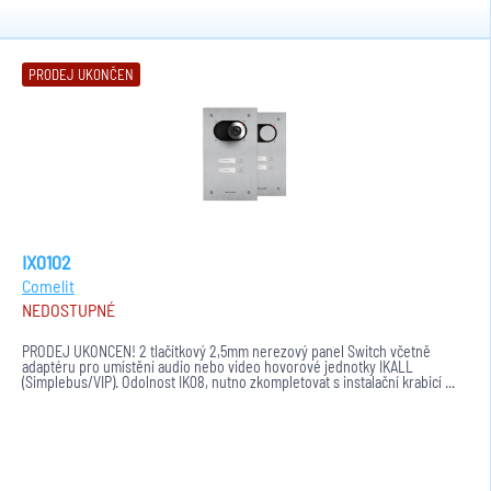
PRODEJ UKONČEN
IX0102
Comelit
NEDOSTUPNÉ
PRODEJ UKONČEN! 2 tlačítkový 2,5mm nerezový panel Switch včetně
adaptéru pro umístění audio nebo video hovorové jednotky IKALL
(Simplebus/VIP). Odolnost IK08, nutno zkompletovat s instalační krabicí ...