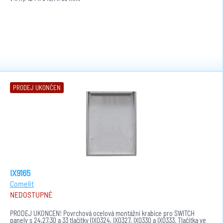
PRODEJ UKONČEN
IX9165
Comelit
NEDOSTUPNÉ
PRODEJ UKONČEN! Povrchová ocelová montážní krabice pro SWITCH
panely s 24,27,30 a 33 tlačítky (IX0324, IX0327, IX0330 a IX0333. Tlačítka ve