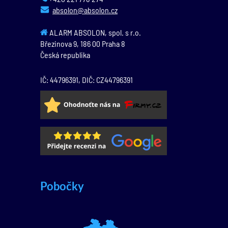
absolon@absolon.cz
ALARM ABSOLON, spol. s r.o.
Březinova 9,
186 00
Praha 8
Česká republika
IČ: 44796391, DIČ: CZ44796391
Pobočky