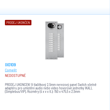
PRODEJ UKONČEN
IX0109
Comelit
NEDOSTUPNÉ
PRODEJ UKONČEN! 9 tlačítkový 2,5mm nerezový panel Switch včetně
adaptéru pro umístění audio nebo video hovorové jednotky IKALL
(Simplebus/VIP). Rozměry (š x v x tl.): 150 x 475,5 x 2,5mm