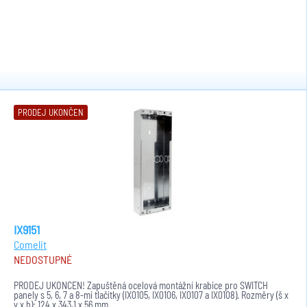
PRODEJ UKONČEN
IX9151
Comelit
NEDOSTUPNÉ
PRODEJ UKONČEN! Zapuštěná ocelová montážní krabice pro SWITCH
panely s 5, 6, 7 a 8-mi tlačítky (IX0105, IX0106, IX0107 a IX0108). Rozměry (š x
v x h): 124 x 343,1 x 56 mm.