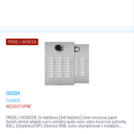
PRODEJ UKONČEN
IX0324
Comelit
NEDOSTUPNÉ
PRODEJ UKONČEN! 24 tlačítkový (3x8 tlačítek) 2,5mm nerezový panel
Switch včetně adaptéru pro umístění audio nebo video hovorové jednotky
IKALL (Simplebus/VIP). Odolnost IK08, nutno zkompletovat s instalační...