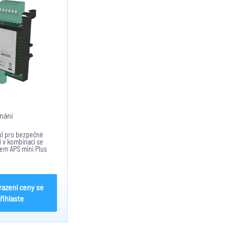
nání
l pro bezpečné
í v kombinaci se
em APS mini Plus
, kdy relé na modulu
zme funkci výstupu
u. Nutné spárovat s
ecím...
razení ceny se
řihlaste