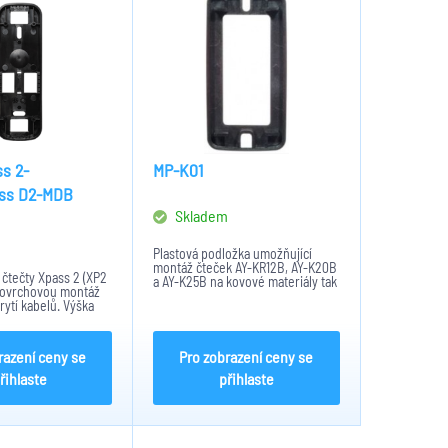
s 2-
MP-K01
ss D2-MDB
Skladem
m
Plastová podložka umožňující
montáž čteček AY-KR12B, AY-K20B
čtečty Xpass 2 (XP2
a AY-K25B na kovové materiály tak
povrchovou montáž
aby se minimalizovalo ovlivňování
rytí kabelů. Výška
čtečího dosahu čtečky.
razení ceny se
Pro zobrazení ceny se
řihlaste
přihlaste