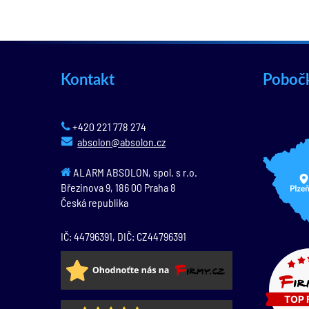
Kontakt
Poboč
+420 221 778 274
absolon@absolon.cz
ALARM ABSOLON, spol. s r.o.
Březinova 9,
186 00
Praha 8
Česká republika
IČ: 44796391, DIČ: CZ44796391