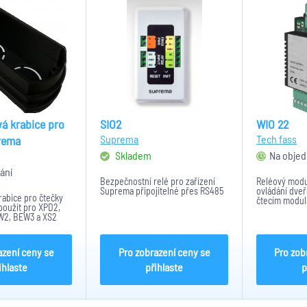
á krabice pro
SIO2
WIO 22
Suprema
Tech fass
rema
Skladem
Na objed
ání
Bezpečnostní relé pro zařízení
Reléový modu
Suprema připojitelné přes RS485
ovládání dveř
abice pro čtečky
čtecím modul
použít pro XPD2,
nebo APS 400
W2, BEW3 a XS2
WIO 22 převe
čtecího modul
příslušným čt
azení ceny se
Pro zobrazení ceny se
Pro zob
ihlaste
přihlaste
p