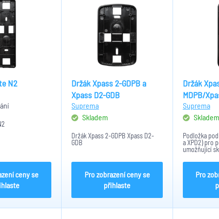
te N2
Držák Xpass 2-GDPB a
Držák Xpas
Xpass D2-GDB
MDPB/Xpa
ání
Suprema
Suprema
Skladem
Sklade
N2
Držák Xpass 2-GDPB Xpass D2-
Podložka pod 
GDB
a XPD2) pro 
umožňující sk
18mm.
azení ceny se
Pro zobrazení ceny se
Pro zob
ihlaste
přihlaste
p