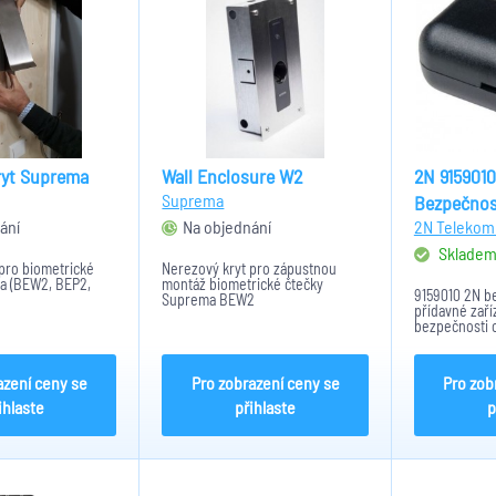
ryt Suprema
Wall Enclosure W2
2N 9159010
Suprema
Bezpečnost
ání
Na objednání
2N Telekomu
Sklade
pro biometrické
Nerezový kryt pro zápustnou
a (BEW2, BEP2,
montáž biometrické čtečky
9159010 2N be
Suprema BEW2
přídavné zaří
bezpečnosti o
Instaluje se 
kterého je i 
který ovládá.
azení ceny se
Pro zobrazení ceny se
Pro zob
ihlaste
přihlaste
p