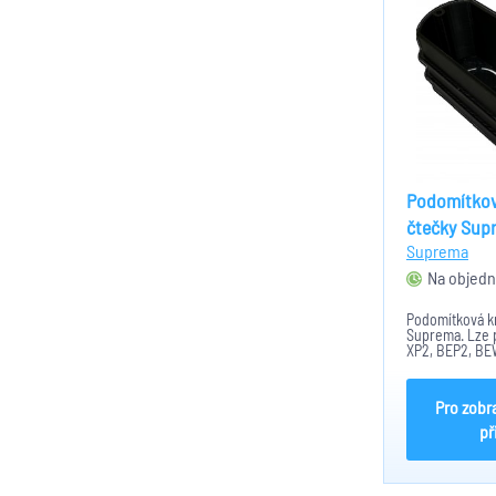
Podomítkov
čtečky Sup
Suprema
Na objedn
Podomítková kr
Suprema. Lze 
XP2, BEP2, BE
Pro zobr
př