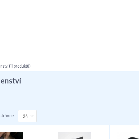
enství
(11 produktů)
šenství
 stránce