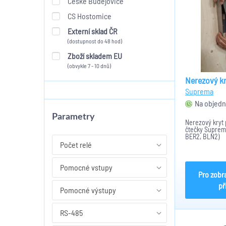
České Budějovice
CS Hostomice
Externí sklad ČR
(dostupnost do 48 hod)
Zboží skladem EU
(obvykle 7 - 10 dnů)
Nerezový k
Suprema
Na objedn
Parametry
Nerezový kryt 
čtečky Suprem
BER2, BLN2)
Počet relé
Pomocné vstupy
Pro zobr
př
Pomocné výstupy
RS-485