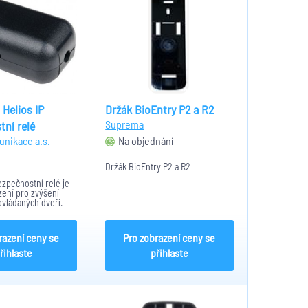
 Helios IP
Držák BioEntry P2 a R2
Suprema
ní relé
nikace a.s.
Na objednání
m
Držák BioEntry P2 a R2
zpečnostní relé je
zení pro zvýšení
vládaných dveří.
mezi interkom, ze
napájeno a zámek
razení ceny se
Pro zobrazení ceny se
řihlaste
přihlaste