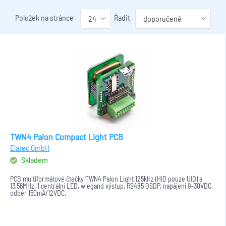
Položek na stránce
Řadit
TWN4 Palon Compact Light PCB
Elatec GmbH
Skladem
PCB multiformátové čtečky TWN4 Palon Light 125kHz (HID pouze UID) a
13,56MHz. 1 centrální LED, wiegand výstup, RS485 OSDP, napájení 9-30VDC,
odběr 150mA/12VDC.