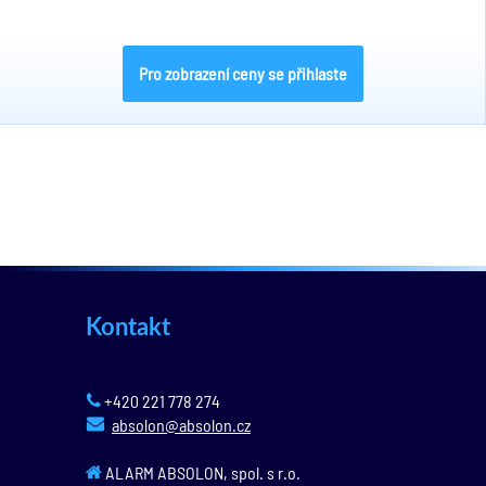
Pro zobrazení ceny se přihlaste
Kontakt
+420 221 778 274
absolon@absolon.cz
ALARM ABSOLON, spol. s r.o.