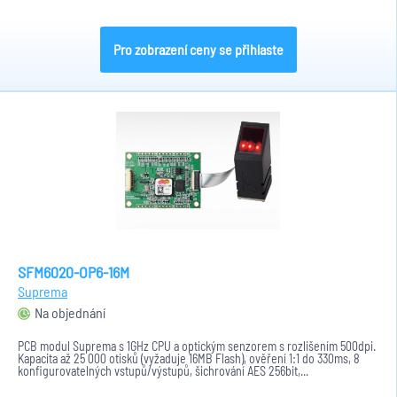
Pro zobrazení ceny se přihlaste
SFM6020-OP6-16M
Suprema
Na objednání
PCB modul Suprema s 1GHz CPU a optickým senzorem s rozlišením 500dpi.
Kapacita až 25 000 otisků (vyžaduje 16MB Flash), ověření 1:1 do 330ms, 8
konfigurovatelných vstupů/výstupů, šichrování AES 256bit,...