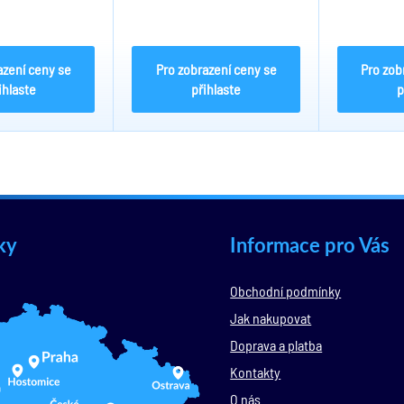
azení ceny se
Pro zobrazení ceny se
Pro zob
ihlaste
přihlaste
p
ky
Informace pro Vás
Obchodní podmínky
Jak nakupovat
Doprava a platba
Kontakty
O nás