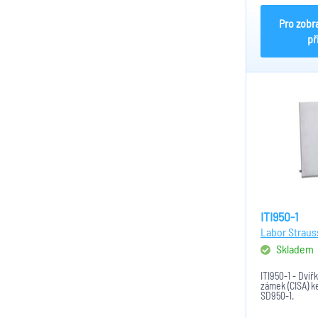
Pro zobr
př
ITI950-1
Labor Straus
Skladem
ITI950-1 - Dvíř
zámek (CISA) k
SD950-1.