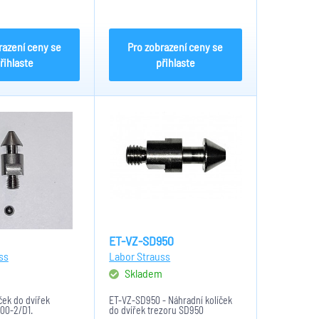
razení ceny se
Pro zobrazení ceny se
řihlaste
přihlaste
ET-VZ-SD950
ss
Labor Strauss
m
Skladem
ček do dvířek
ET-VZ-SD950 - Náhradní kolíček
700-2/D1.
do dvířek trezoru SD950