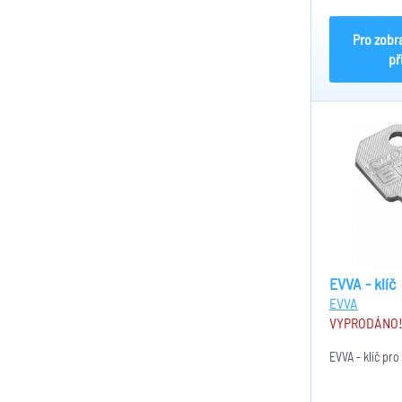
Pro zobr
př
EVVA - klíč
EVVA
VYPRODÁNO
EVVA - klíč pro