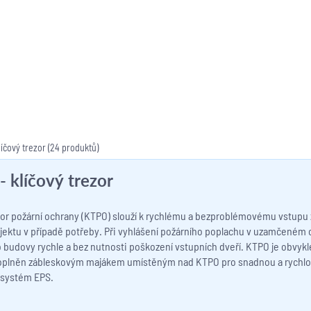
líčový trezor
(24 produktů)
 klíčový trezor
zor požární ochrany (KTPO) slouží k rychlému a bezproblémovému vstupu
jektu v případě potřeby. Při vyhlášení požárního poplachu v uzamčeném
o budovy rychle a bez nutnosti poškození vstupních dveří. KTPO je obvykl
doplněn zábleskovým majákem umístěným nad KTPO pro snadnou a rychlou 
 systém EPS.