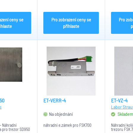
azení ceny se
Pro zobrazení ceny se
Pro zob
ihlaste
přihlaste
p
50
ET-VERR-4
ET-VZ-4
s
Labor Strau
Na objednání
Sklade
- Náhradní
náhradní e.zámek pro FSK700
Náhradní kolí
a pro trezor SD950
trezoru FSK 