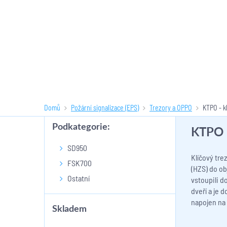
Domů
Požární signalizace (EPS)
Trezory a OPPO
KTPO - k
Podkategorie:
KTPO -
SD950
Klíčový tre
FSK700
(HZS) do ob
Ostatní
vstoupili d
dveří a je 
napojen na
Skladem