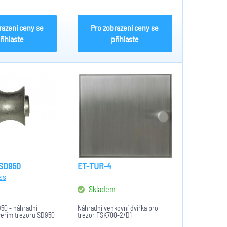
razení ceny se
Pro zobrazení ceny se
řihlaste
přihlaste
SD950
ET-TUR-4
ss
m
Skladem
50 - náhradní
Náhradní venkovní dvířka pro
veřím trezoru SD950
trezor FSK700-2/D1