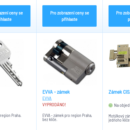
azení ceny se
Pro zobrazení ceny se
Pro zob
ihlaste
přihlaste
p
EVVA - zámek
Zámek CIS
EVVA
!
VYPRODÁNO!
Na objed
 region Praha.
EVVA - zámek pro region Praha,
Motýlkový zá
bez klíče.
jednoho klíče