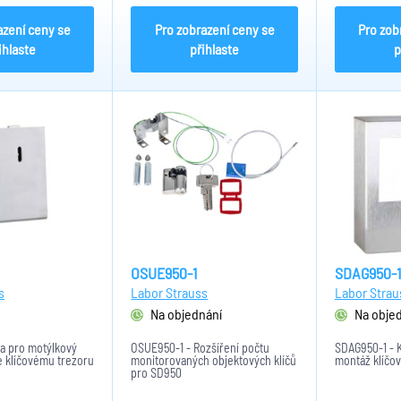
azení ceny se
Pro zobrazení ceny se
Pro zob
ihlaste
přihlaste
p
OSUE950-1
SDAG950-1
s
Labor Strauss
Labor Strau
Na objednání
Na obje
ka pro motýlkový
OSUE950-1 - Rozšíření počtu
SDAG950-1 - 
e klíčovému trezoru
monitorovaných objektových klíčů
montáž klíčo
pro SD950