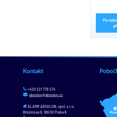
Pro zobr
př
Kontakt
Poboč
+420 221 778 274
absolon@absolon.cz
ALARM ABSOLON, spol. s r.o.
Březinova 9,
186 00
Praha 8