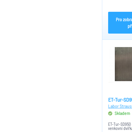
Pro zobr
př
ET-Tur-SD9
Labor Straus
Skladem
ET-Tur-SD950 
venkovní dvířk