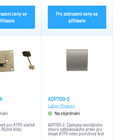
razení ceny se
Pro zobrazení ceny se
řihlaste
přihlaste
A
ADP700-2
Labor Strauss
nání
Na objednání
mek pro KTPO včetně
ADP700-2. Záslepka montážního
. Různé kódy.
otvoru odblokovacího prvku pro
stojan KTPO nebo povrchový kryt
trezoru