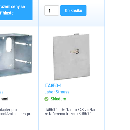
razení ceny se
Do košíku
řihlaste
ITA950-1
ss
Labor Strauss
dnání
Skladem
Adaptér pro
ITA950-1 - Dvířka pro FAB vložku
ontážní hloubky pro
ke klíčovému trezoru SD950-1.