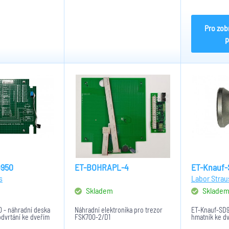
Pro zob
p
D950
ET-BOHRAPL-4
ET-Knauf-
s
Labor Strau
Skladem
Sklade
 - náhradní deska
Náhradní elektronika pro trezor
ET-Knauf-SD9
odvrtání ke dveřím
FSK700-2/D1
hmatník ke d