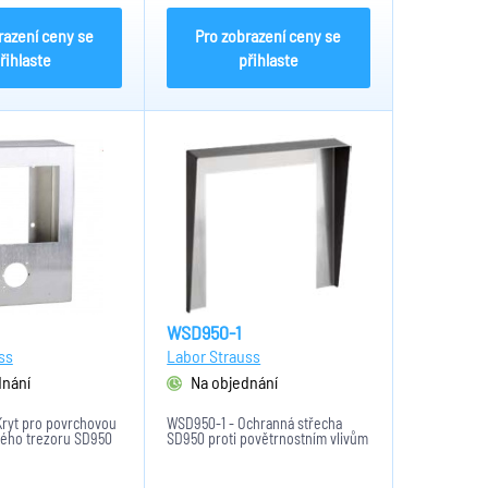
razení ceny se
Pro zobrazení ceny se
řihlaste
přihlaste
WSD950-1
ss
Labor Strauss
dnání
Na objednání
Kryt pro povrchovou
WSD950-1 - Ochranná střecha
vého trezoru SD950
SD950 proti povětrnostním vlivům