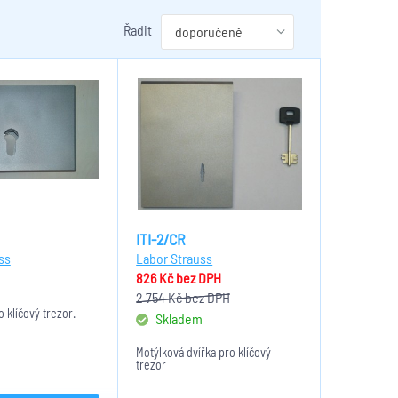
Řadit
ITI-2/CR
ss
Labor Strauss
826 Kč
bez DPH
m
2 754 Kč
bez DPH
o klíčový trezor.
Skladem
Motýlková dvířka pro klíčový
trezor