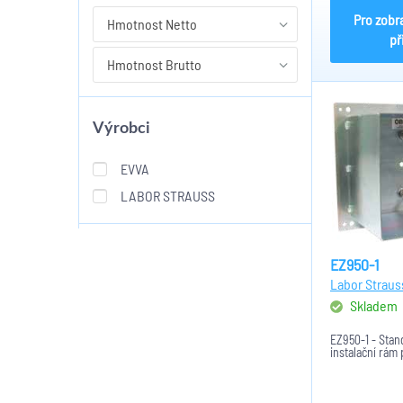
Pro zobr
Hmotnost Netto
př
Hmotnost Brutto
Výrobci
EVVA
LABOR STRAUSS
EZ950-1
Labor Straus
Skladem
EZ950-1 - Stan
instalační rám