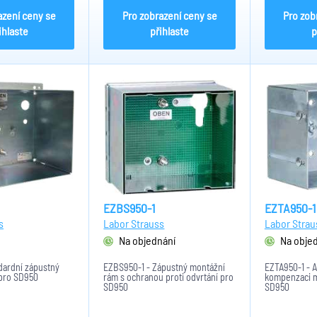
azení ceny se
Pro zobrazení ceny se
Pro zob
ihlaste
přihlaste
p
EZBS950-1
EZTA950-1
s
Labor Strauss
Labor Strau
Na objednání
Na obje
dardní zápustný
EZBS950-1 - Zápustný montážní
EZTA950-1 - 
 pro SD950
rám s ochranou proti odvrtání pro
kompenzaci m
SD950
SD950