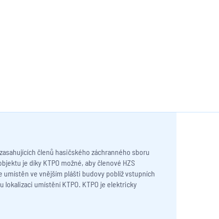
 zasahujících členů hasičského záchranného sboru
 objektu je díky KTPO možné, aby členové HZS
e umístěn ve vnějším plášti budovy poblíž vstupních
lokalizaci umístění KTPO. KTPO je elektricky