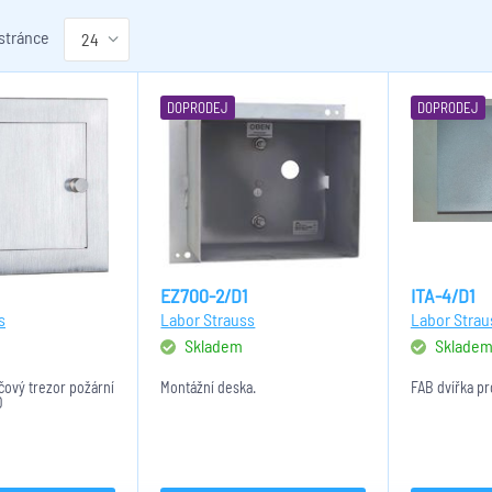
 stránce
DOPRODEJ
DOPRODEJ
EZ700-2/D1
ITA-4/D1
s
Labor Strauss
Labor Strau
Skladem
Sklade
íčový trezor požární
Montážní deska.
FAB dvířka pr
O