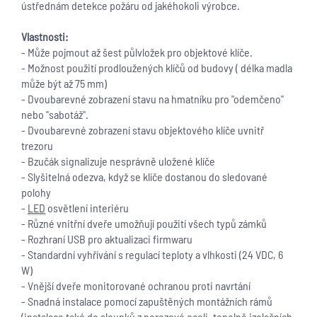
ústřednám detekce požáru od jakéhokoli výrobce.
Vlastnosti:
- Může pojmout až šest půlvložek pro objektové klíče.
- Možnost použití prodloužených klíčů od budovy ( délka madla
může být až 75 mm)
- Dvoubarevné zobrazení stavu na hmatníku pro "odemčeno"
nebo "sabotáž".
- Dvoubarevné zobrazení stavu objektového klíče uvnitř
trezoru
- Bzučák signalizuje nesprávně uložené klíče
- Slyšitelná odezva, když se klíče dostanou do sledované
polohy
-
LED
osvětlení interiéru
- Různé vnitřní dveře umožňují použití všech typů zámků
- Rozhraní USB pro aktualizaci firmwaru
- Standardní vyhřívání s regulací teploty a vlhkosti (24 VDC, 6
W)
- Vnější dveře monitorované ochranou proti navrtání
- Snadná instalace pomocí zapuštěných montážních rámů
(instalace také do sloupků z nerezové oceli, tepelně izolačních