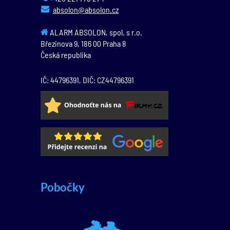
absolon@absolon.cz
ALARM ABSOLON, spol. s r.o.
Březinova 9,
186 00
Praha 8
Česká republika
IČ: 44796391, DIČ: CZ44796391
Pobočky