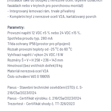
fasádách nebo v krytech pro povrchovou montáž)
- Integrovaný lemovací rám, trvale přivařený
- Kompletní kryt z nerezové oceli V2A, kartáčovaný povrch
Parametry:
Provozní napětí 12 VDC ±5 % nebo 24 VDC ±15 %.
Spotřeba proudu typ. 280 mA
Třída ochrany IP56 (prostor pro připojení)
Rozsah provozní teploty od -25 °C do 60 °C
Vyhřívací napětí / výkon 24 VDC / 6 W
Rozměry Š × V × H 258 × 236 × 143 mm
Hmotnost (bez vnitřních dvířek) 9 kg
Materiál nerezová ocel V2A
Číslo schválení VdS G 199055
Pavus - Stavební technické osvědčení (STO): č. S-
216/C5a/2023/0124
Pavus - Certifikát výrobku: č. 216/C5a/2023/0124
Trezortest - Certifikát shody č. TT-326/2023