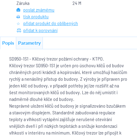
Záruka
24 M
poslat známému
tisk produktu
přidat produkt do oblíbených
přidat k porovnání
Popis
Parametry
SD950-1S1 - Klíčový trezor požární ochrany - KTPO.
Klíčový trezor SD950-1S1 je určen pro úschovu klíčů od budov
chráněných proti krádeži a kopírování, které umožňují hasičům
rychlý a nenásilný přístup do budovy. Z výroby je připraven pro
jeden klíč od budovy, v případě potřeby jej lze rozšířit až na
šest monitorovaných klíčů od budovy. Lze do něj umístit i
nadměrně dlouhé klíče od budovy.
Nesprávné uložení klíčů od budovy je signalizováno bzučákem
a stavovým displejem. Standardně zabudovaná regulace
teploty a vlhkosti vytápění zajišťuje nerušené otevírání
vnějších dveří i při nízkých teplotách a snižuje kondenzaci
vlhkosti v interiéru na minimum. Klíčový trezor lze připojit k