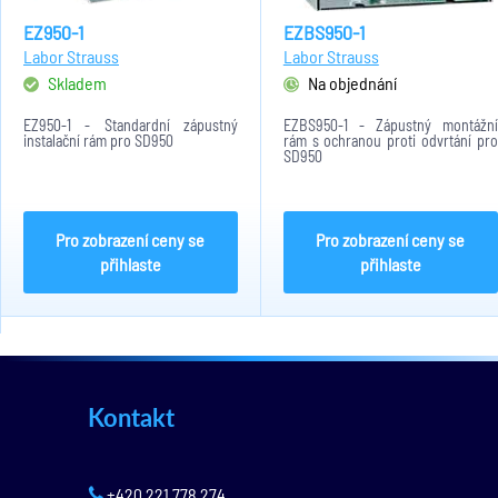
EZ950-1
EZBS950-1
Labor Strauss
Labor Strauss
Skladem
Na objednání
EZ950-1 - Standardní zápustný
EZBS950-1 - Zápustný montážní
instalační rám pro SD950
rám s ochranou proti odvrtání pro
SD950
Pro zobrazení ceny se
Pro zobrazení ceny se
přihlaste
přihlaste
Kontakt
+420 221 778 274