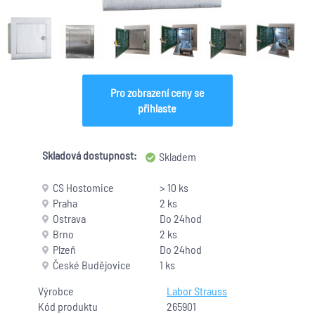
Pro zobrazení ceny se
přihlaste
Skladová dostupnost:
Skladem
CS Hostomice
> 10 ks
Praha
2 ks
Ostrava
Do 24hod
Brno
2 ks
Plzeň
Do 24hod
České Budějovice
1 ks
Výrobce
Labor Strauss
Kód produktu
265901