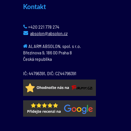
Kontakt
+420 221 778 274
absolon@absolon.cz
ALARM ABSOLON, spol. s r.o.
Březinova 9,
186 00
Praha 8
Česká republika
IČ: 44796391, DIČ: CZ44796391