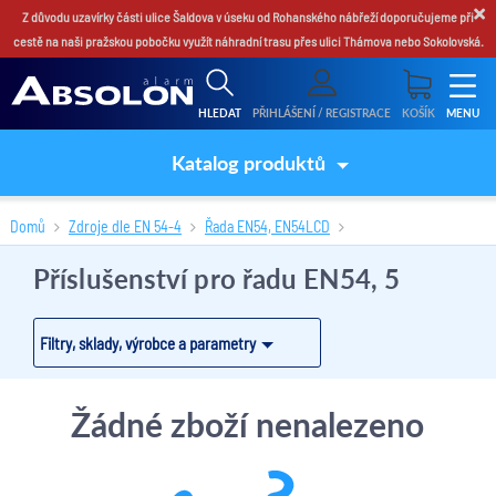
×
Z důvodu uzavírky části ulice Šaldova v úseku od Rohanského nábřeží doporučujeme při
cestě na naši pražskou pobočku využít náhradní trasu přes ulici Thámova nebo Sokolovská.
HLEDAT
PŘIHLÁŠENÍ / REGISTRACE
KOŠÍK
MENU
Katalog produktů
Domů
Zdroje dle EN 54-4
Řada EN54, EN54LCD
Příslušenství pro řadu EN54, 5
(0 produktů)
Příslušenství pro řadu EN54, 5
Filtry, sklady, výrobce a parametry
Žádné zboží nenalezeno