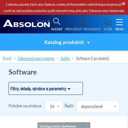
×
Z důvodu uzavírky části ulice Šaldova v úseku od Rohanského nábřeží doporučujeme při
cestě na naši pražskou pobočku využít náhradní trasu přes ulici Thámova nebo Sokolovská.
HLEDAT
PŘIHLÁŠENÍ / REGISTRACE
KOŠÍK
MENU
Katalog produktů
Domů
Zabezpečovací systémy
Agility
Software
(1 produktů)
Software
Filtry, sklady, výrobce a parametry
Položek na stránce
Řadit