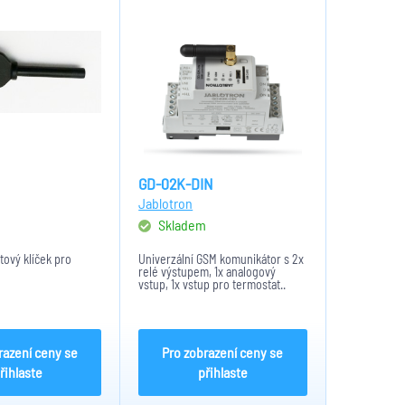
GD-02K-DIN
Jablotron
m
Skladem
tový klíček pro
Univerzální GSM komunikátor s 2x
relé výstupem, 1x analogový
vstup, 1x vstup pro termostat..
Ovládání pomocí prozvonění nebo
SMS až ze 100 čísel. Napájení
230VAC, rozměr: 90x36x58mm
razení ceny se
Pro zobrazení ceny se
řihlaste
přihlaste