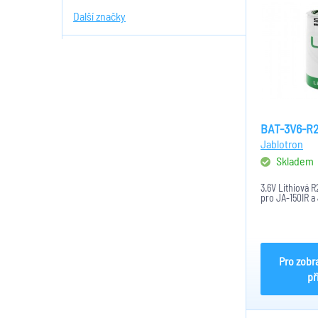
Další značky
BAT-3V6-R
Jablotron
Skladem
3.6V Lithiová 
pro JA-150IR a 
Pro zobr
př