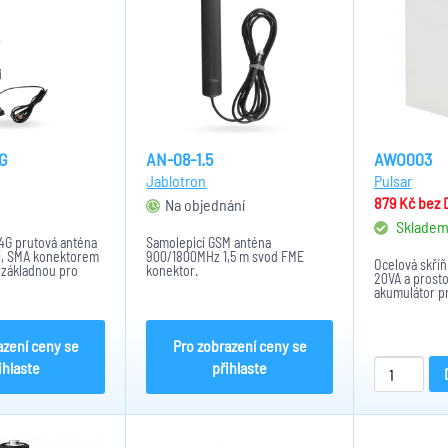
G
AN-08-1.5
AWO003
Jablotron
Pulsar
879 Kč
bez 
Na objednání
Sklade
4G prutová anténa
Samolepicí GSM anténa
i, SMA konektorem
900/1800MHz 1,5 m svod FME
Ocelová skří
 základnou pro
konektor.
20VA a prost
u zařízení
akumulátor p
 2G/3G/4G sítě.
ř. pro výrobky: JA-
JA-101Kxx,...
azení ceny se
Pro zobrazení ceny se
ihlaste
přihlaste