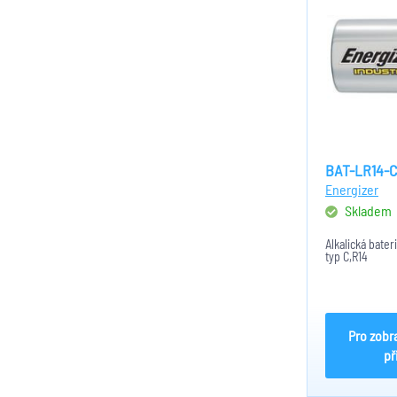
BAT-LR14-C
Energizer
Skladem
Alkalická bater
typ C,R14
Pro zobr
př