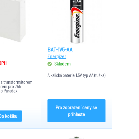
BAT-1V5-AA
Energizer
DPH
Skladem
m
Alkalická baterie 1,5V typ AA (tužka)
ň s transformátorem
orem pro 7Ah
ro Paradox
Pro zobrazení ceny se
přihlaste
Do košíku