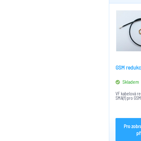
GSM redukc
Skladem
VF kabelová re
SMA(f) pro GSM
Pro zobr
př