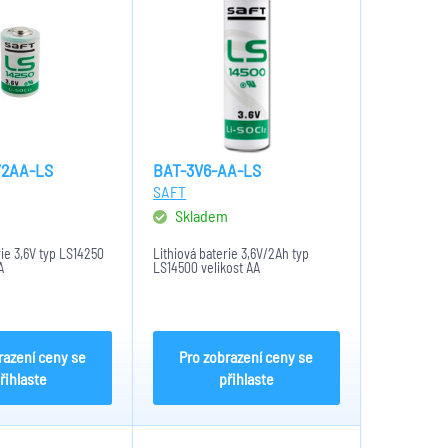
/2AA-LS
BAT-3V6-AA-LS
SAFT
m
Skladem
rie 3,6V typ LS14250
Lithiová baterie 3,6V/2Ah typ
A
LS14500 velikost AA
razení ceny se
Pro zobrazení ceny se
řihlaste
přihlaste