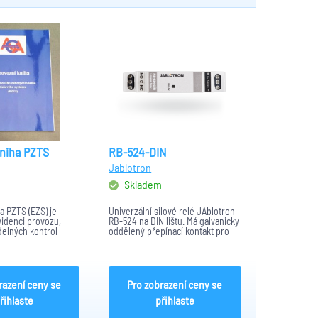
kniha PZTS
RB-524-DIN
Jablotron
m
Skladem
a PZTS (EZS) je
Univerzální silové relé JAblotron
videnci provozu,
RB-524 na DIN lištu. Má galvanicky
delných kontrol
oddělený přepínací kontakt pro
 zabezpečovacích a
spínání silové zátěže 230 VAC/16
stémů.
A, ovládací napětí cívky může být v
rozsahu 5-24VDC. Rozměry: 18 x
90 x 65...
razení ceny se
Pro zobrazení ceny se
řihlaste
přihlaste