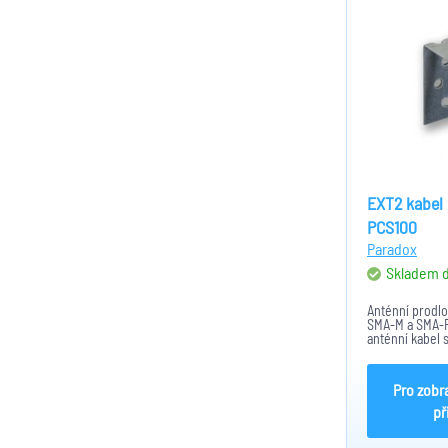
EXT2 kabel
PCS100
Paradox
Skladem 
Anténní prodlo
SMA-M a SMA-F
anténní kabel 
držáku pro uch
PCS100, PCS20
Guard.
Pro zobr
př