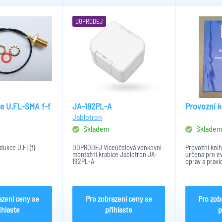
DOPRODEJ
e U.FL-SMA f-f
JA-192PL-A
Provozní 
Jablotron
Skladem
Sklade
dukce U.FL(f)-
DOPRODEJ Víceúčelová venkovní
Provozní knih
montážní krabice Jablotron JA-
určena pro e
192PL-A
oprav a pravi
poplachových
tísňových sy
azení ceny se
Pro zobrazení ceny se
Pro zob
ihlaste
přihlaste
p