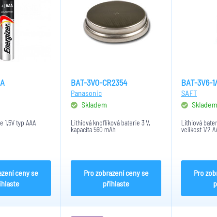
AA
BAT-3V0-CR2354
BAT-3V6-1
Panasonic
SAFT
Skladem
Sklade
ie 1,5V typ AAA
Lithiová knoflíková baterie 3 V,
Lithiová bate
kapacita 560 mAh
velikost 1/2 A
azení ceny se
Pro zobrazení ceny se
Pro zob
ihlaste
přihlaste
p