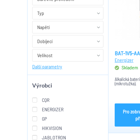
Typ
Napětí
Dobíjecí
BAT-1V5-A
Velikost
Energizer
Další parametry
Skladem
Alkalická bater
(mikrotužka).
Výrobci
CQR
ENERGIZER
Pro zobr
př
GP
HIKVISION
JABLOTRON