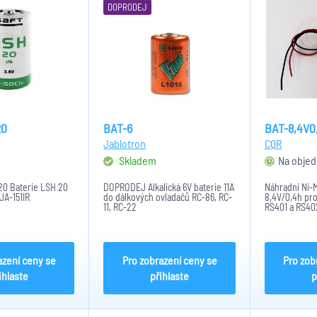
DOPRODEJ
20
BAT-6
BAT-8,4V0
Jablotron
CQR
Skladem
Na objed
R20 Baterie LSH 20
DOPRODEJ Alkalická 6V baterie 11A
Náhradní Ni-
JA-151IR
do dálkových ovladačů RC-86, RC-
8,4V/0,4h pro
11, RC-22
RS401 a RS40
azení ceny se
Pro zobrazení ceny se
Pro zob
ihlaste
přihlaste
p