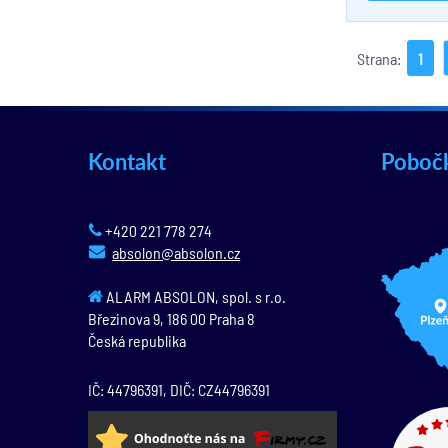
Strana:
1
Kontakt
Poboč
+420 221 778 274
absolon@absolon.cz
ALARM ABSOLON, spol. s r.o.
Březinova 9,
186 00
Praha 8
Česká republika
IČ: 44796391, DIČ: CZ44796391