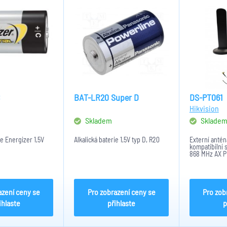
BAT-LR20 Super D
DS-PT061
Hikvision
Skladem
Sklade
ie Energizer 1,5V
Alkalická baterie 1,5V typ D, R20
Externí anté
kompatibilní 
868 MHz AX P
698 - 960 MHz
Kabel 3m.
azení ceny se
Pro zobrazení ceny se
Pro zob
ihlaste
přihlaste
p