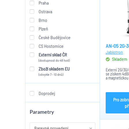
Praha
Ostrava
Brno
Plzeň
České Budějovice
AN-05 2G-3
CS Hostomice
Jablotron
Externí sklad ČR
Skladem
(dostupnost do 48 hod)
Zboží skladem EU
Externí 2G/3G/
se ziskem 4dB
(obvykle 7 - 10 dnů)
a magnetickou
zlepšení signál
využívající GSM
Použitelné nap
Doprodej
6xGSM, JA-8xY, 
Pro zobr
př
Parametry
Barevné provedení