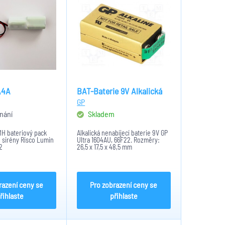
,4A
BAT-Baterie 9V Alkalická
GP
nání
Skladem
MH bateriový pack
Alkalická nenabíjecí baterie 9V GP
 sirény Risco Lumin
Ultra 1604AU, 66F22. Rozměry:
2
26,5 x 17,5 x 48,5 mm
razení ceny se
Pro zobrazení ceny se
řihlaste
přihlaste