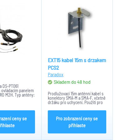
EXT15 kabel 15m s drzakem
PCS2
m
Paradox
Skladem do 48 hod
na DS-PT061
s ovládacím panelem
Prodlužovací 15m anténní kabel s
RO M2H. Typ antény:
konektory SMA-M a SMA-F, včetně
, 1710 - 2700 MHz.
držáku pro uchycení. Použití pro
PCS100, PCS200, PCS300, GSM
Guard.
razení ceny se
Pro zobrazení ceny se
řihlaste
přihlaste