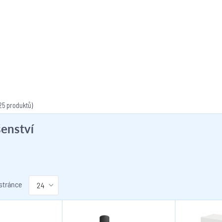
25 produktů)
šenství
 stránce