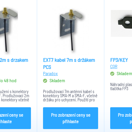
 2m s drzakem
EXT7 kabel 7m s držákem
FP3/KEY
CQR
PCS
Paradox
Sklade
do 48 hod
Skladem
Náhradní plas
tlačítka FP3
užení s konektory
Prodlužovací 7m anténní kabel s
. Prodlužovací 2m
konektory SMA-M a SMA-F, včetně
s konektory včetně
držáku pro uchycení. Použití pro
ycení. Použití pro
PCS100, PCS200, PCS300, GSM
0, PCS300, GSM
Guard.
azení ceny se
Pro zobrazení ceny se
Pro zob
ihlaste
přihlaste
p