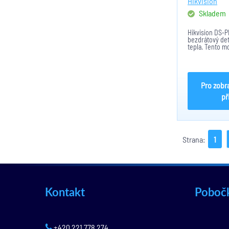
Hikvision
Skladem
Hikvision DS-
bezdrátový det
tepla. Tento mo
součást bezdr
zabezpečovací
Pro zobr
př
Strana:
1
Kontakt
Poboč
+420 221 778 274