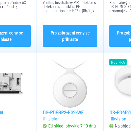
 pro ústředny AX
Vnitřní, bezdrátový PIR detektor s
Bezdrátový m
x relé OUT;
detekcí rozbití skla a PET
DS-PDMCS-EG2
imunitou. Dosah PIR 12m (85,9°) /
oznamuje zná
rozbití skla 8m (120°).
místnosti skr
okna.. Detekt
128, Tri-X, RF
Napájení pomo
azení ceny se
Pro zobrazení ceny se
Pro zob
ihlaste
přihlaste
p
NOVINKA
96
DS-PDEBP2-EG2-WE
DS-PD452
Hikvision
Hikvision
EU sklad, obvykle 7-10 dnů
Na objed