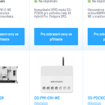
nání
Na objednání
Na objed
PK1-E-WE
Komunikační GPRS modul DS-
Obousměrná 
vesnice.
PC501G pro ústřednu řady AX
siréna 868MH
omunikace.
Hybrid Pro. Podpora SMS,
WE s oranžo
ol: Tri-x,
hlasových hovorů a mobilních dat
Rádiový dosah
otevřeném prostoru
GPRS. Podpora GSM 850, EGSM
sirény: 110dB
. Funkce: Zapnutí,
900, DCS 1800, PCS 1900
stržení ze zdi
ní alarmu
krytí IP65, nap
4 AA...
azení ceny se
Pro zobrazení ceny se
Pro zob
ihlaste
přihlaste
p
28
DS-PM1-O1H-WE
DS-PDC10
Hikvision
Hikvision