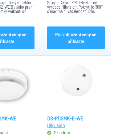
agnetický detektor
Stropní AXpro PIR detektor od
-WE(B). Jako první
výrobce Hikvision. Pokrytí je 360°
mky vniknutí do
s maximální vzdáleností 12m.
ze rozbité dveře,
Světelný filtr: 6500lux. tamper.
or obsahuje: AES-
Bezdrátový protokol Tri-X, SEC,
 vzdálenost - 1600m.
AES-128. Dosah signálu v
cí...
otevřeném prostoru je...
razení ceny se
Pro zobrazení ceny se
řihlaste
přihlaste
SMK-WE
DS-PDSMK-E-WE
Hikvision
nání
Skladem