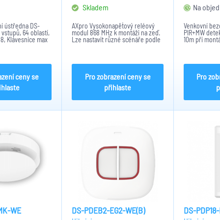
Skladem
Na objed
í ústředna DS-
AXpro Vysokonapěťový reléový
Venkovní bez
vstupů, 64 oblastí,
modul 868 MHz k montáži na zeď.
PIR+MW detek
8, Klávesnice max
Lze nastavit různé scénáře podle
10m při montá
0/100 Mbps , Wi-Fi
událostí. 1x releový výstup
montáži na st
/g/n, 1x Tamper
(NO/NC) s napětím 100-240V, 1x
32 detekčních
seriový port určen k ladění, LED
display zobrazující...
azení ceny se
Pro zobrazení ceny se
Pro zob
ihlaste
přihlaste
p
MK-WE
DS-PDEB2-EG2-WE(B)
DS-PDP18