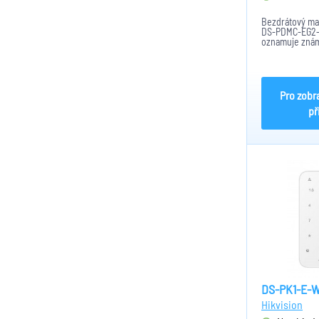
Bezdrátový ma
DS-PDMC-EG2-W
oznamuje znám
místnosti skrz
okna. Možnost 
drátových perif
obsahuje: AES-1
Pro zobr
př
DS-PK1-E-
Hikvision