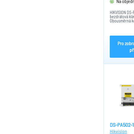
Na objed
HIKVISION DS-
bezdrátová klá
Obousměrná k
868MHz. Protok
Vzdálenost v 
činní do 1200m
vypnutí, zruše
apod.Napájení: 
Pro zobr
př
DS-PA502-1
Hikvision