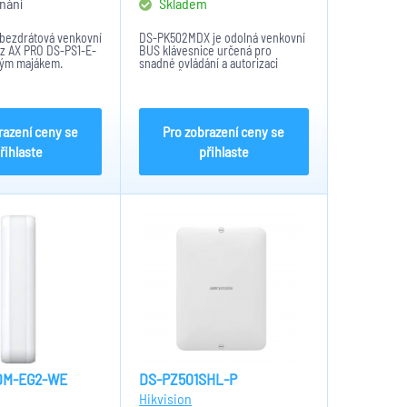
nání
Skladem
bezdrátová venkovní
DS-PK502MDX je odolná venkovní
z AX PRO DS-PS1-E-
BUS klávesnice určená pro
vým majákem.
snadné ovládání a autorizaci
 až 1.6km. Hlasitost
uživatelů pomocí karty nebo PIN
. Tamper proti
kódu. Díky robustnímu provedení
 a otevření krytu,
je vhodná pro instalace v
ájení 4x...
exteriéru i v náročnějších...
razení ceny se
Pro zobrazení ceny se
řihlaste
přihlaste
DM-EG2-WE
DS-PZ501SHL-P
Hikvision