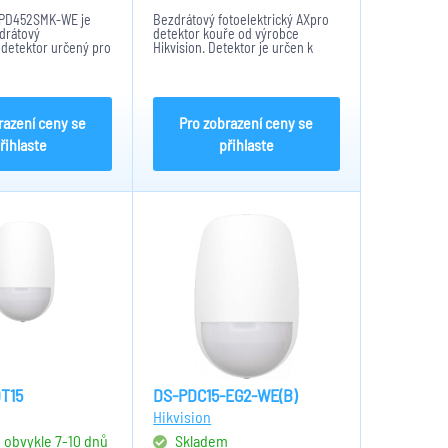
-PD452SMK-WE je
Bezdrátový fotoelektrický AXpro
drátový
detektor kouře od výrobce
detektor určený pro
Hikvision. Detektor je určen k
í systém AX PRO.
montáži na strop.
xní ochranu díky
i - sleduje kouř,
eploty a také oxid...
razení ceny se
Pro zobrazení ceny se
řihlaste
přihlaste
T15
DS-PDC15-EG2-WE(B)
Hikvision
, obvykle 7-10 dnů
Skladem