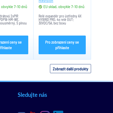
Hikvision
, obvykle 7-10 dnů
EU sklad, obvykle 7-10 dnů
drátový 2xPIR
Relé expandér pro ústředny AX
-PDP18-HM-WE.
HYBRID PRO, 4x relé OUT;
obousměrný. S plnou
30VDC/5A, bez boxu
bu. Pomocí aplikace
r konfigurovat na
k možností jak
vit a snadná...
razení ceny se
Pro zobrazení ceny se
řihlaste
přihlaste
Zobrazit další produkty
Sledujte nás