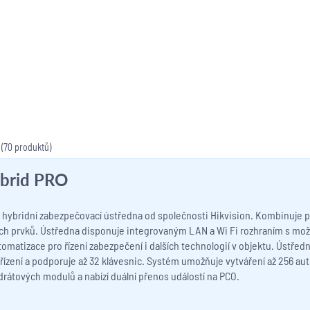
(70 produktů)
brid PRO
hybridní zabezpečovací ústředna od společnosti Hikvision. Kombinuje pok
h prvků. Ústředna disponuje integrovaným LAN a Wi Fi rozhraním s možno
omatizace pro řízení zabezpečení i dalších technologií v objektu. Ústře
ařízení a podporuje až 32 klávesnic. Systém umožňuje vytváření až 256 aut
rátových modulů a nabízí duální přenos událostí na PCO.