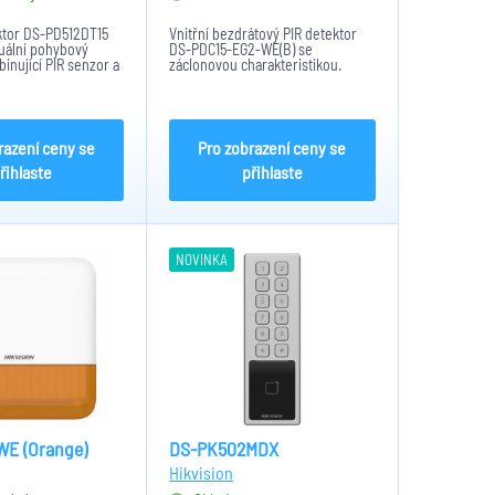
ktor DS-PD512DT15
Vnitřní bezdrátový PIR detektor
duální pohybový
DS-PDC15-EG2-WE(B) se
inující PIR senzor a
záclonovou charakteristikou.
echnologii pro
Detektor je obousměrný..
lehlivé vyhodnocení
Detekující vzdálenosst do 15metrů
a 6,3°. Světelný filtr: 6500lux.
Detektor obsahuje: AES-128, Tri...
razení ceny se
Pro zobrazení ceny se
řihlaste
přihlaste
NOVINKA
WE (Orange)
DS-PK502MDX
Hikvision