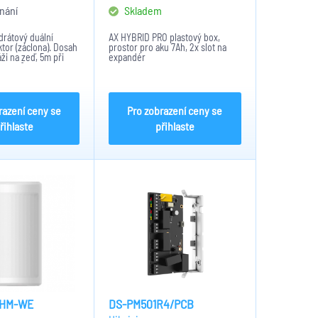
nání
Skladem
drátový duální
AX HYBRID PRO plastový box,
tor (záclona). Dosah
prostor pro aku 7Ah, 2x slot na
ži na zeď, 5m při
expandér
rop. 5° úhel detekce,
 zón.
razení ceny se
Pro zobrazení ceny se
řihlaste
přihlaste
-HM-WE
DS-PM501R4/PCB