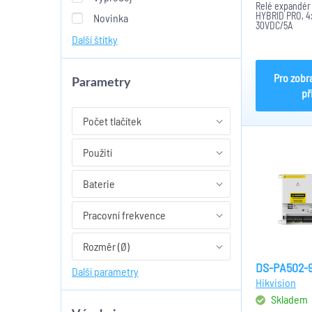
Relé expandér
HYBRID PRO, 4
Novinka
30VDC/5A
Další štítky
Pro zobr
Parametry
př
Počet tlačítek
Použití
Baterie
Pracovní frekvence
Rozměr (Ø)
DS-PA502-
Další parametry
Hikvision
Skladem