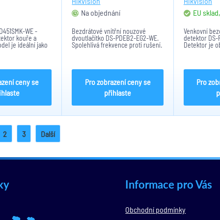
Hikvision
Hikvision
Na objednání
EU sklad
PD451SMK-WE -
Bezdrátové vnitřní nouzové
Venkovní bez
ektor kouře a
dvoutlačítko DS-PDEB2-EG2-WE.
detektor DS
del je ideální jako
Spolehlivá frekvence proti rušení.
Detektor je 
átového
Tlačítko obsahuje: Tri-X, AES-128,
detekcí pohy
ho systému AX PRO
Trransmission vzdálenost do
se dá detekto
1200m. Napájení pomocí baterie:
dálku. Několi
CR2450 x 1. Rozměry:...
detektor nasta
azení ceny se
Pro zobrazení ceny se
Pro zob
ihlaste
přihlaste
p
2
3
Další
ky
Informace pro Vás
Obchodní podmínky