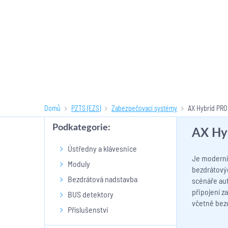
Domů
PZTS (EZS)
Zabezpečovací systémy
AX Hybrid PRO
Podkategorie:
AX Hy
Ústředny a klávesnice
Je moderní 
Moduly
bezdrátovýc
Bezdrátová nadstavba
scénáře aut
připojení z
BUS detektory
včetně bezd
Příslušenství