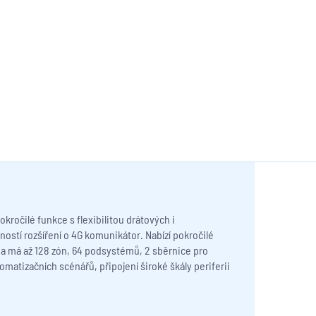
ročilé funkce s flexibilitou drátových i
stí rozšíření o 4G komunikátor. Nabízí pokročilé
dna má až 128 zón, 64 podsystémů, 2 sběrnice pro
omatizačních scénářů, připojení široké škály periferií