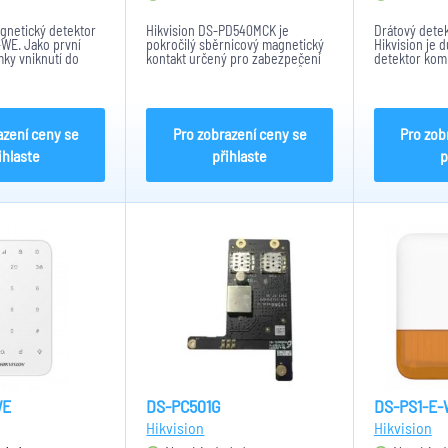
gnetický detektor
Hikvision DS-PD540MCK je
Drátový dete
E. Jako první
pokročilý sběrnicový magnetický
Hikvision je 
ky vniknutí do
kontakt určený pro zabezpečení
detektor komb
e rozbité dveře,
dveří a oken v rámci systémů EZS.
mikrovlnnou t
připojení 2
Kombinuje klasickou detekci
přesné a spo
erií. Detektor
otevření s detekcí otřesů a
pohybu.
28, Tri-X, RF...
náklonu
azení ceny se
Pro zobrazení ceny se
Pro zob
ihlaste
přihlaste
p
WE
DS-PC501G
DS-PS1-E-
Hikvision
Hikvision