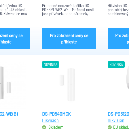
í ústředna DS-
Přenosné nouzové tlačítko DS-
Hikvision DS
stupů, 48 oblastí,
PDEBP1-WG2-WE. . Možnost nosit
pokročilý bez
6, Klávesnice max
jako přívěsek, nebo náramek,
kombinovaný 
0/100 Mbps , Wi-Fi
Tlačítko obsahuje: Tri-X, AES-128,
zabezpečovac
/g/n, 1x Tamper
RF vzdálenost – 1000m, IP
Nabízí komple
ochrana: IP54. Napájení pomocí
trojité detekc
baterie: CR2032 x 1....
náhlý nárůst t
azení ceny se
Pro zobrazení ceny se
Pro zob
ihlaste
přihlaste
p
NOVINKA
NOVINKA
G2-WE(B)
DS-PD540MCK
DS-PD512D
Hikvision
Hikvision
Skladem
EU sklad