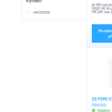
Výrobci
AX PRO hybridn
PA502-96, 96 v
HIKVISION
PIR CAM: max 3
24, Ethernet 1
2,4GHz 802.11b
Pro zobr
př
DS-PDMC-E
Hikvision
Skladem