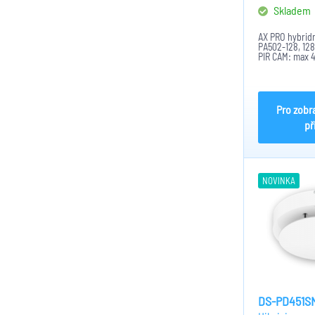
Skladem
AX PRO hybridn
PA502-128, 128 
PIR CAM: max 4
32, Ethernet 1
2,4GHz 802.11b
Pro zobr
př
NOVINKA
DS-PD451S