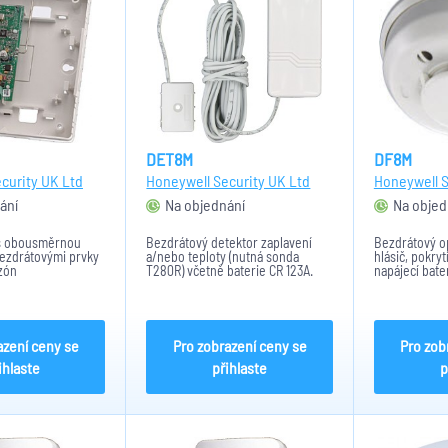
DET8M
DF8M
curity UK Ltd
Honeywell Security UK Ltd
Honeywell S
ání
Na objednání
Na objed
 s obousměrnou
Bezdrátový detektor zaplavení
Bezdrátový o
bezdrátovými prvky
a/nebo teploty (nutná sonda
hlásič, pokry
zón
T280R) včetně baterie CR 123A.
napájecí bate
Představuje ochranu proti
zaplavení například v koupelnách
a sklepech.
azení ceny se
Pro zobrazení ceny se
Pro zob
ihlaste
přihlaste
p