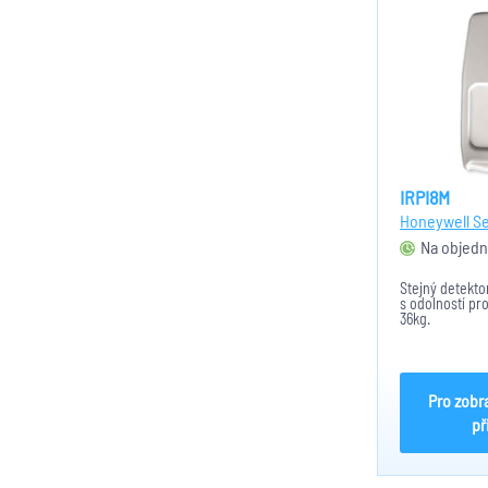
IRPI8M
Honeywell Se
Na objedn
Stejný detekto
s odolností pro
36kg.
Pro zobr
př