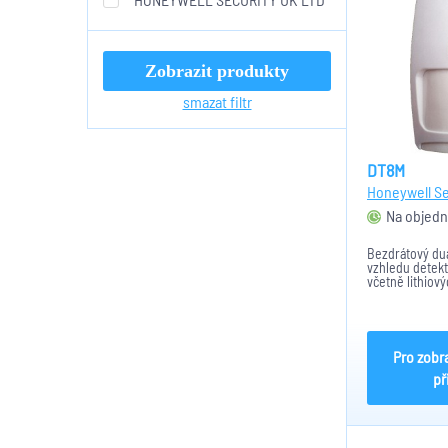
Zobrazit produkty
smazat filtr
DT8M
Honeywell Se
Na objedn
Bezdrátový duá
vzhledu detek
včetně lithiový
dosah vějíř 1
komunikace.
Pro zobr
př