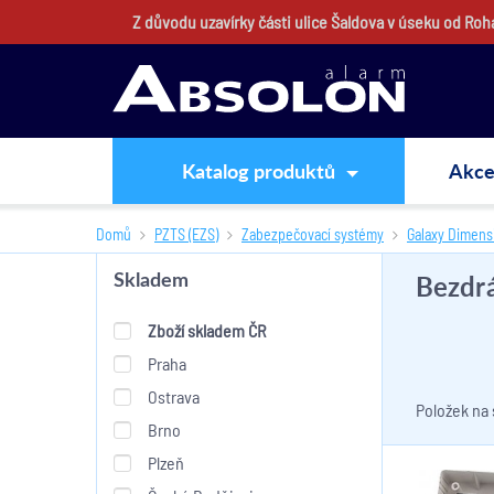
Z důvodu uzavírky části ulice Šaldova v úseku od Ro
Katalog produktů
Akc
Domů
PZTS (EZS)
Zabezpečovací systémy
Galaxy Dimens
Bezdr
Skladem
Zboží skladem ČR
Praha
Ostrava
Položek na
Brno
Plzeň