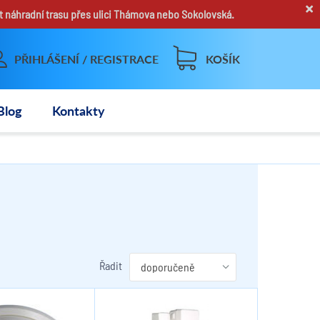
×
t náhradní trasu přes ulici Thámova nebo Sokolovská.
PŘIHLÁŠENÍ / REGISTRACE
KOŠÍK
Blog
Kontakty
Řadit