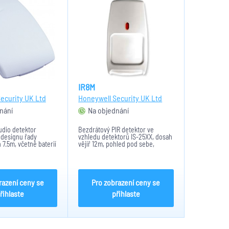
IR8M
ecurity UK Ltd
Honeywell Security UK Ltd
nání
Na objednání
udio detektor
Bezdrátový PIR detektor ve
v designu řady
vzhledu detektorů IS-25XX, dosah
 7.5m, včetně baterií
vějíř 12m, pohled pod sebe,
vitelná citlivost ve 4
včetně napájecí lithiové baterie 3V
CR 123A.
razení ceny se
Pro zobrazení ceny se
řihlaste
přihlaste