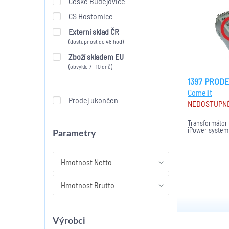
České Budějovice
CS Hostomice
Externí sklad ČR
(dostupnost do 48 hod)
Zboží skladem EU
(obvykle 7 - 10 dnů)
1397 PROD
Comelit
Prodej ukončen
NEDOSTUPN
Transformátor
iPower system
Parametry
Hmotnost Netto
Hmotnost Brutto
Výrobci