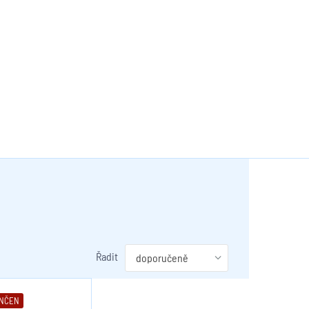
Řadit
ONČEN