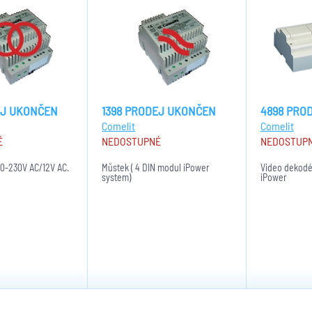
EJ UKONČEN
1398 PRODEJ UKONČEN
4898 PRO
Comelit
Comelit
É
NEDOSTUPNÉ
NEDOSTUP
 0-230V AC/12V AC.
Můstek ( 4 DIN modul iPower
Video dekodér
system)
iPower