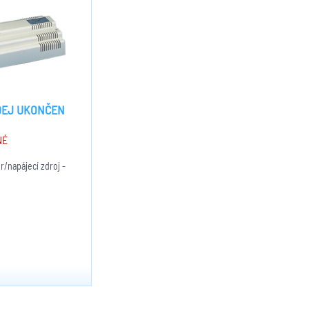
DEJ UKONČEN
NÉ
/napájecí zdroj -