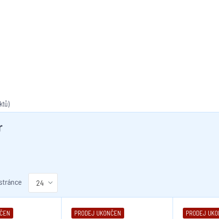
ktů)
r
 stránce
NČEN
PRODEJ UKONČEN
PRODEJ UK