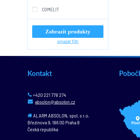
COMELIT
Zobrazit produkty
smazat filtr
Kontakt
Poboč
+420 221 778 274
absolon@absolon.cz
ALARM ABSOLON, spol. s r.o.
Březinova 9,
186 00
Praha 8
Česká republika