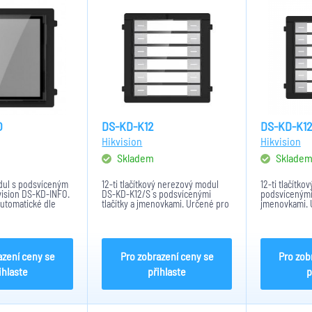
O
DS-KD-K12
DS-KD-K12
Hikvision
Hikvision
Skladem
Sklade
dul s podsvíceným
12-ti tlačítkový nerezový modul
12-ti tlačítk
ision DS-KD-INFO.
DS-KD-K12/S s podsvícenými
podsvícenými 
automatické dle
tlačítky a jmenovkami. Určené pro
jmenovkami. 
ho světla. Možnost
povrchovou, tak i zápustnou
povrchovou, t
ovrch, popřípadě
montáž. RS-485, IP65, 98.2 mm ×
montáž. RS-48
ěny. Napájení
100.2 mm × 33.7 mm, -30 °C-55 °C
100.2 mm × 33
...
azení ceny se
Pro zobrazení ceny se
Pro zob
ihlaste
přihlaste
p