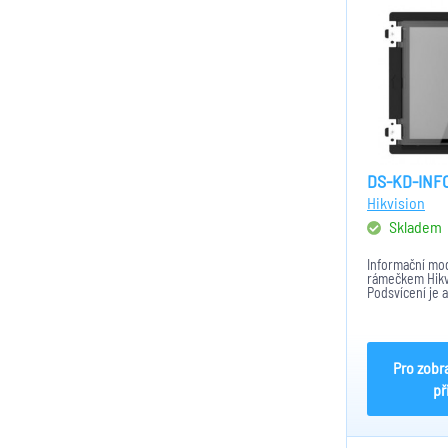
DS-KD-INF
Hikvision
Skladem
Informační mo
rámečkem Hikv
Podsvícení je 
intezity okolní
instalace na p
zapustit do st
pomocí modulů,
Pro zobr
př