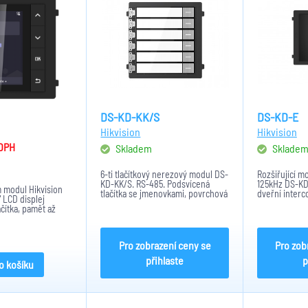
DS-KD-KK/S
DS-KD-E
Hikvision
Hikvision
 DPH
Skladem
Sklade
6-ti tlačítkový nerezový modul DS-
Rozšiřující m
KD-KK/S. RS-485. Podsvícená
125kHz DS-KD
 modul Hikvision
tlačítka se jmenovkami, povrchová
dveřní interc
" LCD displej
i zápustnou montáž. Modul je
nebo 2-vodič
ačítka, pamět až
napájený z hlavní jednotky.
DIP switch, kr
 multi-jazykový,
Krytí modulu IP65. Rozměry:
98,5x100x33,
 64MB paměť,
98,2x100,2x33,7 mm,...
Rozměry: 98
-485, IP65, 12 VDC
Pro zobrazení ceny se
Pro zob
přihlaste
p
o košíku