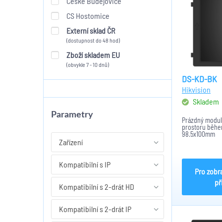
České Budějovice
CS Hostomice
Externí sklad ČR
(dostupnost do 48 hod)
Zboží skladem EU
(obvykle 7 - 10 dnů)
DS-KD-BK
Hikvision
Skladem
Parametry
Prázdný modul 
prostoru během
98.5x100mm
Zařízení
Kompatibilní s IP
Pro zobr
př
Kompatibilní s 2-drát HD
Kompatibilní s 2-drát IP