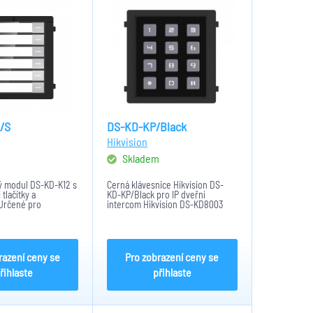
/S
DS-KD-KP/Black
Hikvision
m
Skladem
ový modul DS-KD-K12 s
Černá klávesnice Hikvision DS-
tlačítky a
KD-KP/Black pro IP dveřní
Určené pro
intercom Hikvision DS-KD8003
ak i zápustnou
nebo DSK-KD7003.
5, IP65, 98.2 mm ×
Umožňuje vyvolat byt i otevřít
.7 mm, -30 °C-55 °C
dveře pomocí PIN kódu. Krytí IP65.
Odolnost IK07. Napájení 12V DC z...
razení ceny se
Pro zobrazení ceny se
řihlaste
přihlaste