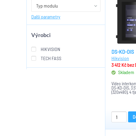
Typ modulu
Další parametry
Výrobci
HIKVISION
DS-KD-DIS
TECH FASS
Hikvision
3 412 Kč
bez
Skladem
Video interkom
DS-KD-DIS, 3.5
(320x480), 4 tl
2000 kontaktů,
MCU procesor,
podsvícení, RS
D