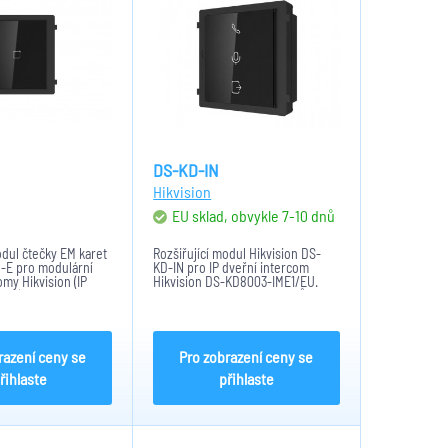
DS-KD-IN
Hikvision
m
EU sklad, obvykle 7-10 dnů
odul čtečky EM karet
Rozšiřující modul Hikvision DS-
-E pro modulární
KD-IN pro IP dveřní intercom
omy Hikvision (IP
Hikvision DS-KD8003-IME1/EU.
ové). Adresace 8x
Rozšíření o možnost hovorů a
ytí IP65, rozměry:
obousměrné audio s možností
7mm.
otevření dveří.
,5x100x33,7mm
Procesor Embedded MCU. 1x
Debug,...
razení ceny se
Pro zobrazení ceny se
řihlaste
přihlaste