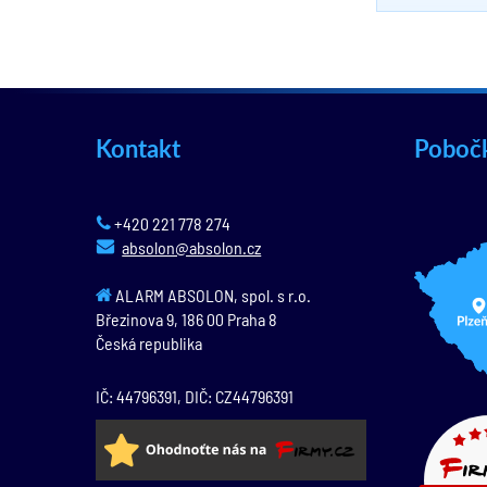
Kontakt
Poboč
+420 221 778 274
absolon@absolon.cz
ALARM ABSOLON, spol. s r.o.
Březinova 9,
186 00
Praha 8
Česká republika
IČ: 44796391, DIČ: CZ44796391