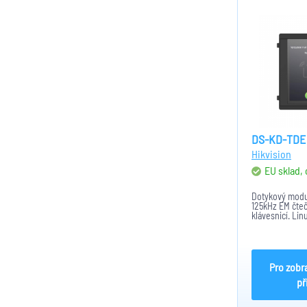
DS-KD-TDE
Hikvision
EU sklad,
Dotykový modul
125kHz EM čte
klávesnicí. Lin
IPS displej s r
12V DC IP65 IK
100mm × 35m
Pro zobr
př