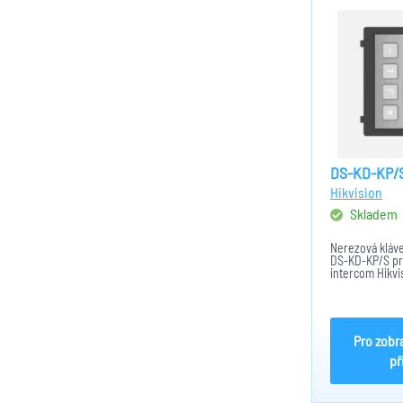
DS-KD-KP/
Hikvision
Skladem
Nerezová kláve
DS-KD-KP/S pr
intercom Hikv
nebo DSK-KD7
Umožňuje vyvola
dveře pomocí P
Odolnost IK07. 
Pro zobr
př