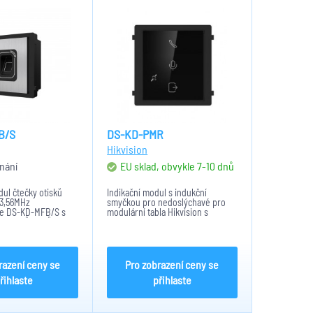
B/S
DS-KD-PMR
Hikvision
nání
EU sklad, obvykle 7-10 dnů
ul čtečky otisků
Indikační modul s indukční
13,56MHz
smyčkou pro nedoslýchavé pro
re DS-KD-MFB/S s
modulární tabla Hikvision s
0 otisků prstů a
jednotkami DS-KD8003 nebo DS-
mpatibilní s IP (B
KD7003EY. Indikuje volání,
ovou (Y verze) i 2-
otevření dveří a probíhající hovor.
ednotkou...
Napájení 12VDC z hovorové...
razení ceny se
Pro zobrazení ceny se
řihlaste
přihlaste