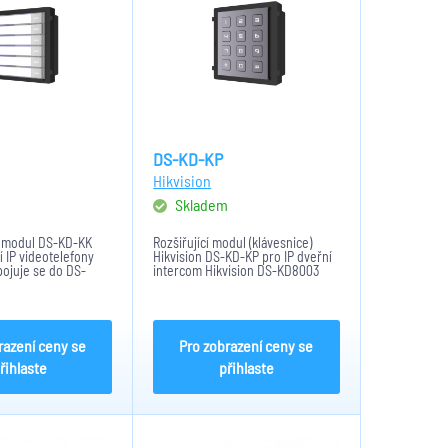
DS-KD-KP
Hikvision
m
Skladem
vý modul DS-KD-KK
Rozšiřující modul (klávesnice)
 IP videotelefony
Hikvision DS-KD-KP pro IP dveřní
ipojuje se do DS-
intercom Hikvision DS-KD8003
pomocí přibaleného
nebo DSK-KD7003.
Krytí IP65,
Umožňuje vyvolat byt i otevřít
21x100x21x33x7 mm,
dveře pomocí PIN kódu. Krytí IP65.
ota -40 až +60°C
Odolnost IK07. Napájení...
razení ceny se
Pro zobrazení ceny se
řihlaste
přihlaste