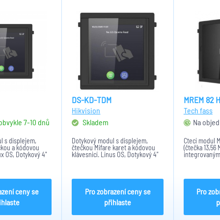
DS-KD-TDM
MREM 82 H
Hikvision
Tech fass
 obvykle 7-10 dnů
Skladem
Na objed
 s displejem,
Dotykový modul s displejem,
Čtecí modul 
čkou a kódovou
čtečkou Mifare karet a kódovou
(čtečka 13,56
ux OS, Dotykový 4"
klávesnicí. Linus OS, Dotykový 4"
integrovaným
ozlišením 480x480 ,
IPS displej s rozlišením 480x480 ,
jedny dveře j
8, rozměry 100mm ×
12V DC IP65 IK8, rozměry 100mm ×
připojení na 
m
100mm × 35mm
přístupového
Plus nebo pr
Pro...
azení ceny se
Pro zobrazení ceny se
Pro zob
ihlaste
přihlaste
p