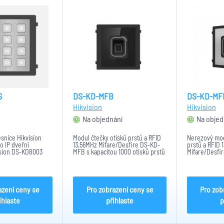
S
DS-KD-MFB
DS-KD-MF
Hikvision
Hikvision
Na objednání
Na objed
snice Hikvision
Modul čtečky otisků prstů a RFID
Nerezový mod
o IP dveřní
13,56MHz Mifare/Desfire DS-KD-
prstů a RFID 
ision DS-KD8003
MFB s kapacitou 1000 otisků prstů
Mifare/Desfi
003.
a 6000 karet. Kompatibilní s IP (B
kapacitou 100
t byt i otevřít
verze), 2-drátovou (Y verze) i 2-
6000 karet. Ko
IN kódu. Krytí IP65.
drátovou HD jednotkou
verze), 2-drát
Napájení 12V DC z...
modulárního...
drátovou HD j
azení ceny se
Pro zobrazení ceny se
Pro zob
ihlaste
přihlaste
p