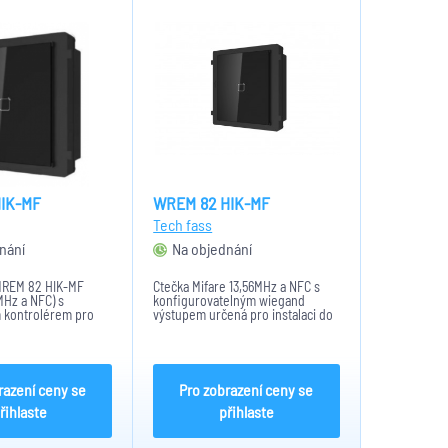
IK-MF
WREM 82 HIK-MF
Tech fass
nání
Na objednání
MREM 82 HIK-MF
Čtečka Mifare 13,56MHz a NFC s
 MHz a NFC) s
konfigurovatelným wiegand
 kontrolérem pro
výstupem určená pro instalaci do
e určen pro
modulárního vstupního panelu
sběrnici RS 485
Hikvision a propojení s EKV
 systému APS mini
systémy třetích stran.
o autonomní provoz.
razení ceny se
Pro zobrazení ceny se
řihlaste
přihlaste