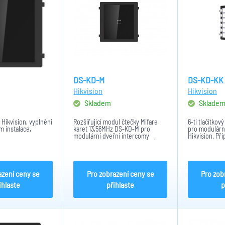
DS-KD-M
DS-KD-KK
Hikvision
Hikvision
Skladem
Sklade
Hikvision, vyplnění
Rozšiřující modul čtečky Mifare
6-ti tlačítko
 instalace,
karet 13,56MHz DS-KD-M pro
pro modulární
modulární dveřní intercomy
Hikvision. Př
Hikvision (IP nebo 2-vodičové).
KD8003-IME1 
Adresace 8x DIP switch, krytí IP65,
kabelu RS485. 
rozměry: 98,5x100x33,7mm.
Rozměry: 98,
pracovní tepl
azení ceny se
Pro zobrazení ceny se
Pro zob
ihlaste
přihlaste
p