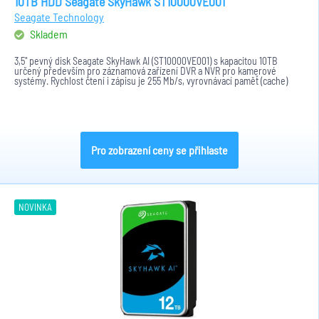
10TB HDD Seagate SkyHawk ST10000VE001
Seagate Technology
Skladem
3,5" pevný disk Seagate SkyHawk AI (ST10000VE001) s kapacitou 10TB
určený především pro záznamová zařízení DVR a NVR pro kamerové
systémy. Rychlost čtení i zápisu je 255 Mb/s, vyrovnávací paměť (cache)
256...
Pro zobrazení ceny se přihlaste
NOVINKA