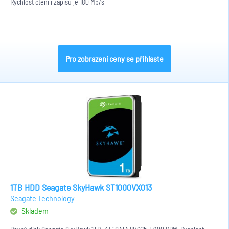
Rychlost čtení i zápisu je 180 Mb/s
Pro zobrazení ceny se přihlaste
1TB HDD Seagate SkyHawk ST1000VX013
Seagate Technology
Skladem