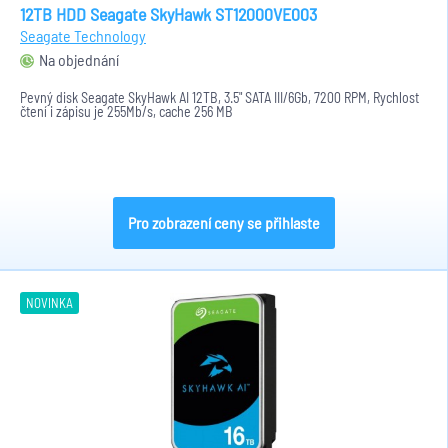
12TB HDD Seagate SkyHawk ST12000VE003
Seagate Technology
Na objednání
Pevný disk Seagate SkyHawk AI 12TB, 3.5" SATA III/6Gb, 7200 RPM, Rychlost
čtení i zápisu je 255Mb/s, cache 256 MB
Pro zobrazení ceny se přihlaste
NOVINKA