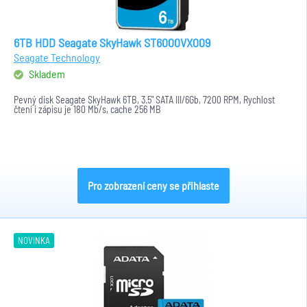
6TB HDD Seagate SkyHawk ST6000VX009
Seagate Technology
Skladem
Pevný disk Seagate SkyHawk 6TB, 3.5" SATA III/6Gb, 7200 RPM, Rychlost
čtení i zápisu je 180 Mb/s, cache 256 MB
Pro zobrazení ceny se přihlaste
NOVINKA