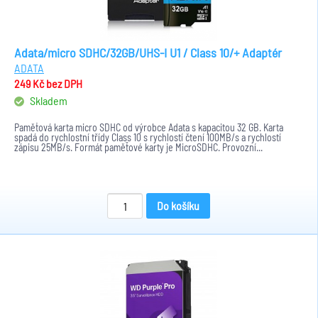
Adata/micro SDHC/32GB/UHS-I U1 / Class 10/+ Adaptér
ADATA
249 Kč
bez DPH
Skladem
Paměťová karta micro SDHC od výrobce Adata s kapacitou 32 GB. Karta
spadá do rychlostní třídy Class 10 s rychlostí čtení 100MB/s a rychlostí
zápisu 25MB/s. Formát paměťové karty je MicroSDHC. Provozní...
Do košíku