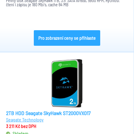
Pevný disk Seagate SkyHawk 1TB, 3.5" SATA III/6Gb, 5900 RPM, Rychlost
čtení i zápisu je 180 Mb/s, cache 64 MB
Pro zobrazení ceny se přihlaste
2TB HDD Seagate SkyHawk ST2000VX017
Seagate Technology
3 211 Kč
bez DPH
Skladem