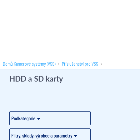
Domů
Kamerové systémy (VSS)
Příslušenství pro VSS
HDD a SD karty
(42 produktů)
HDD a SD karty
Podkategorie
Filtry, sklady, výrobce a parametry