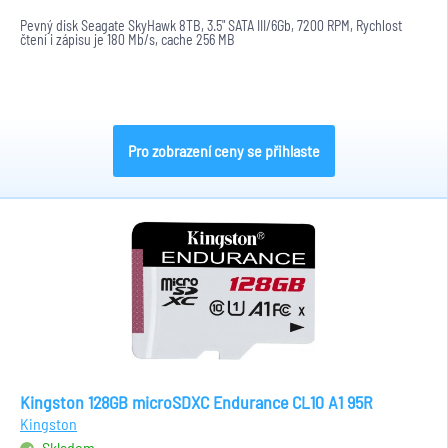
Pevný disk Seagate SkyHawk 8TB, 3.5" SATA III/6Gb, 7200 RPM, Rychlost
čtení i zápisu je 180 Mb/s, cache 256 MB
Pro zobrazení ceny se přihlaste
Kingston 128GB microSDXC Endurance CL10 A1 95R
Kingston
Skladem