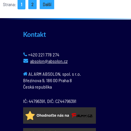
Strana:
1
2
Další
Kontakt
+420 221 778 274
absolon@absolon.cz
ALARM ABSOLON, spol. s r.o.
Březinova 9,
186 00
Praha 8
Česká republika
IČ: 44796391, DIČ: CZ44796391