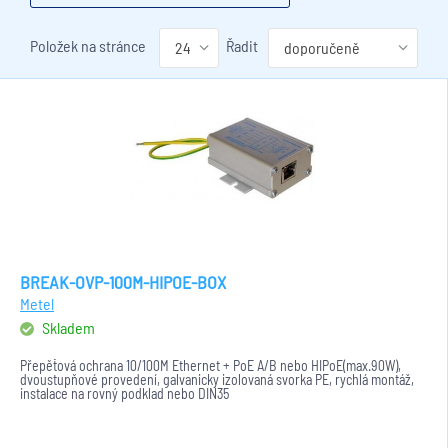
Položek na stránce
Řadit
BREAK-OVP-100M-HIPOE-BOX
Metel
Skladem
Přepěťová ochrana 10/100M Ethernet + PoE A/B nebo HIPoE(max.90W),
dvoustupňové provedení, galvanicky izolovaná svorka PE, rychlá montáž,
instalace na rovný podklad nebo DIN35