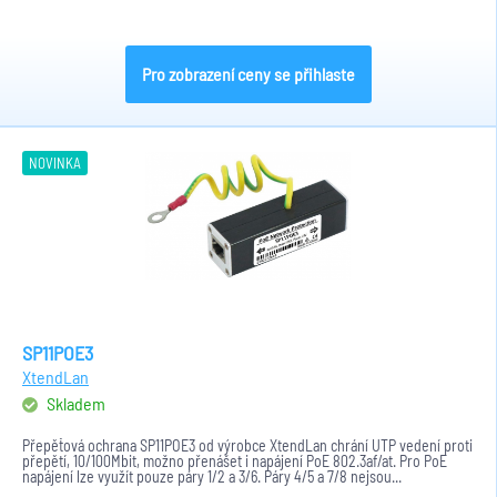
Pro zobrazení ceny se přihlaste
NOVINKA
SP11POE3
XtendLan
Skladem
Přepěťová ochrana SP11POE3 od výrobce XtendLan chrání UTP vedení proti
přepětí, 10/100Mbit, možno přenášet i napájení PoE 802.3af/at. Pro PoE
napájení lze využít pouze páry 1/2 a 3/6. Páry 4/5 a 7/8 nejsou...