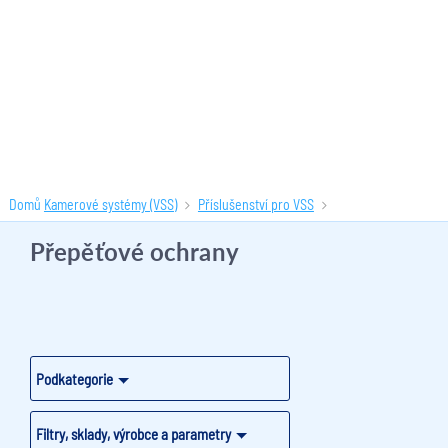
Domů
Kamerové systémy (VSS)
Příslušenství pro VSS
Přepěťové ochrany
(7 produktů)
Přepěťové ochrany
Podkategorie
Filtry, sklady, výrobce a parametry