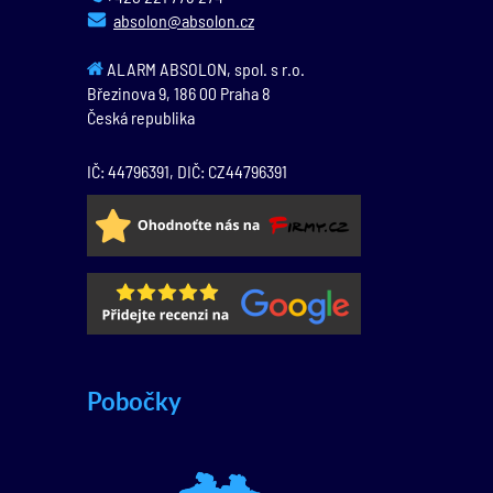
absolon@absolon.cz
ALARM ABSOLON, spol. s r.o.
Březinova 9,
186 00
Praha 8
Česká republika
IČ: 44796391, DIČ: CZ44796391
Pobočky