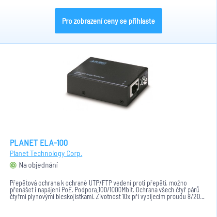
Pro zobrazení ceny se přihlaste
PLANET ELA-100
Planet Technology Corp.
Na objednání
Přepěťová ochrana k ochraně UTP/FTP vedení proti přepětí, možno
přenášet i napájení PoE. Podpora 100/1000Mbit. Ochrana všech čtyř párů
čtyřmi plynovými bleskojistkami. Životnost 10x při vybíjecím proudu 8/20...