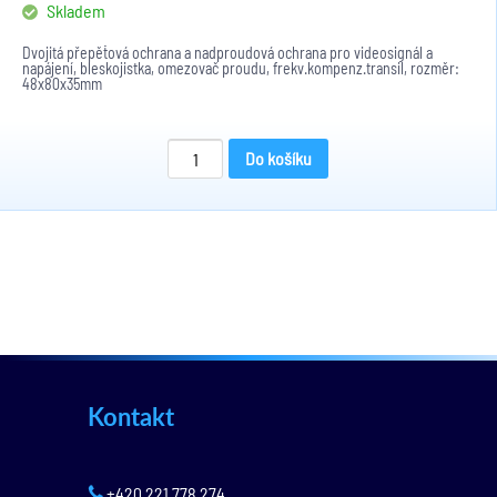
Skladem
Dvojitá přepěťová ochrana a nadproudová ochrana pro videosignál a
napájení, bleskojistka, omezovač proudu, frekv.kompenz.transil, rozměr:
48x80x35mm
Do košíku
Kontakt
+420 221 778 274