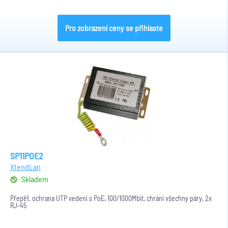
Pro zobrazení ceny se přihlaste
SP11POE2
XtendLan
Skladem
Přepěť. ochrana UTP vedení s PoE, 100/1000Mbit, chrání všechny páry, 2x
RJ-45