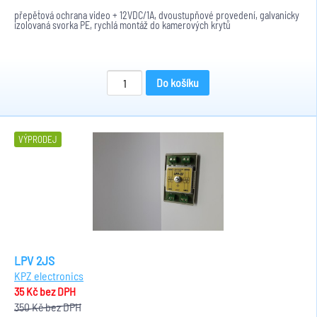
přepěťová ochrana video + 12VDC/1A, dvoustupňové provedení, galvanicky
izolovaná svorka PE, rychlá montáž do kamerových krytů
Do košíku
VÝPRODEJ
LPV 2JS
KPZ electronics
35 Kč
bez DPH
350 Kč
bez DPH