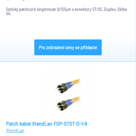
Optický patchcord singlemode 9/125um s konektory ST/SC. Duplex. Délka
1m.
Pro zobrazení ceny se přihlaste
Patch kabel XtendLan FOP-STST-D-1-9
XtendLan