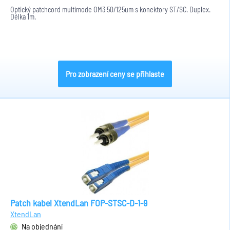
Optický patchcord multimode OM3 50/125um s konektory ST/SC. Duplex.
Délka 1m.
Pro zobrazení ceny se přihlaste
Patch kabel XtendLan FOP-STSC-D-1-9
XtendLan
Na objednání