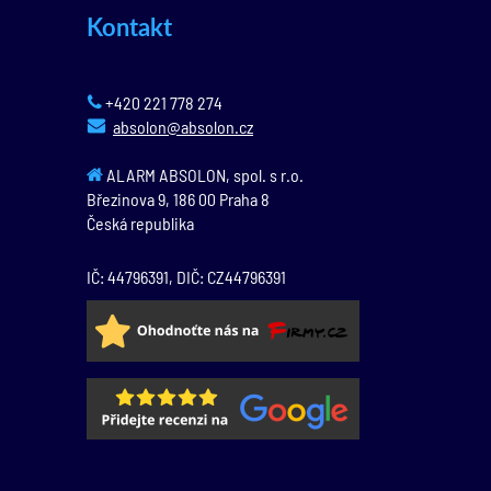
Kontakt
+420 221 778 274
absolon@absolon.cz
ALARM ABSOLON, spol. s r.o.
Březinova 9,
186 00
Praha 8
Česká republika
IČ: 44796391, DIČ: CZ44796391