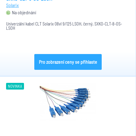
Solarix
Na objednání
Univerzální kabel CLT Solarix 08vl 9/125 LSOH, černý, SXKO-CLT-8-OS-
LSOH
Pro zobrazení ceny se přihlaste
NOVINKA