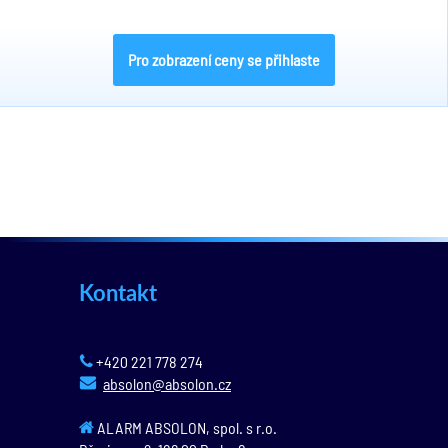
Pro zobrazení ceny se přihlaste
Kontakt
+420 221 778 274
absolon@absolon.cz
ALARM ABSOLON, spol. s r.o.