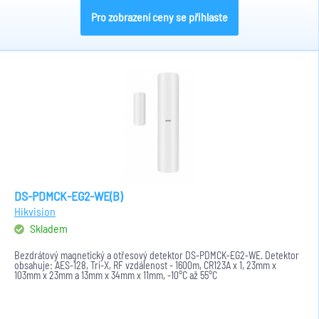
Pro zobrazení ceny se přihlaste
DS-PDMCK-EG2-WE(B)
Hikvision
Skladem
Bezdrátový magnetický a otřesový detektor DS-PDMCK-EG2-WE. Detektor
obsahuje: AES-128, Tri-X, RF vzdálenost - 1600m, CR123A x 1, 23mm x
103mm x 23mm a 13mm x 34mm x 11mm, -10°C až 55°C