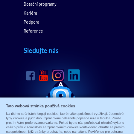
Dotační programy
Kariéra
Podpora
Reference
Sledujte nás
Tato webová stránka používá cookies
Na těchto stránkách fungují cookies, které naše společnosti využívají. Jednotlivé
typy cookies a jejich dobu zpracování naleznete popsané níže v tabulce. Zvolte
prosím Vámi preferovanou variantu. Pokud byste nás potřebovali ohledně výkonu
vašich práv v souvislosti se zpracováním cookies kontaktovat, obraťte se prosím
na společnost, jejíž stránky procházíte, nebo na našeho Pověřence pro ochranu