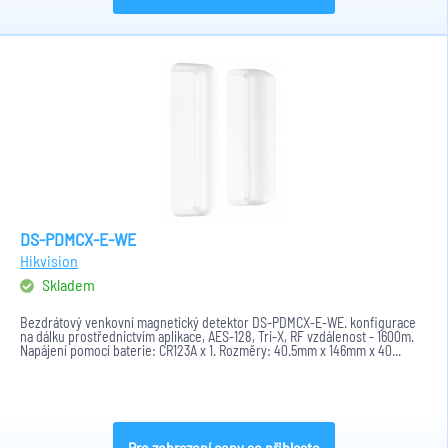
DS-PDMCX-E-WE
Hikvision
Skladem
Bezdrátový venkovní magnetický detektor DS-PDMCX-E-WE. konfigurace
na dálku prostřednictvím aplikace, AES-128, Tri-X, RF vzdálenost - 1600m.
Napájení pomocí baterie: CR123A x 1. Rozměry: 40.5mm x 146mm x 40...
Pro zobrazení ceny se přihlaste