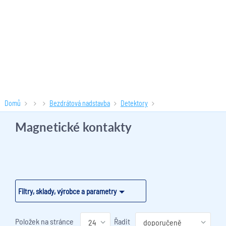
Domů
Bezdrátová nadstavba
Detektory
Magnetické kontakty
(7 produktů)
Magnetické kontakty
Filtry, sklady, výrobce a parametry
Položek na stránce
Řadit