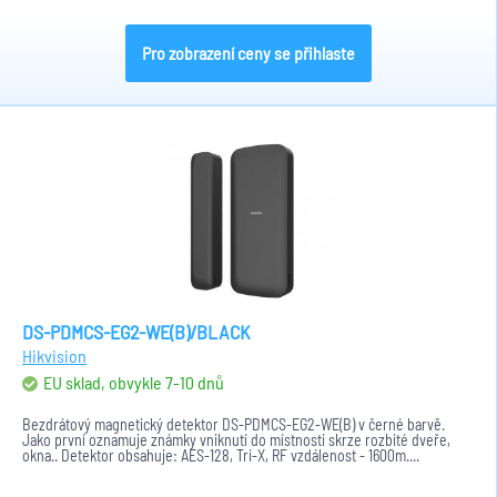
Pro zobrazení ceny se přihlaste
DS-PDMCS-EG2-WE(B)/BLACK
Hikvision
EU sklad, obvykle 7-10 dnů
Bezdrátový magnetický detektor DS-PDMCS-EG2-WE(B) v černé barvě.
Jako první oznamuje známky vniknutí do místnosti skrze rozbité dveře,
okna.. Detektor obsahuje: AES-128, Tri-X, RF vzdálenost - 1600m....