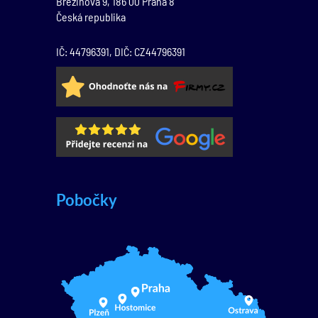
Březinova 9,
186 00
Praha 8
Česká republika
IČ: 44796391, DIČ: CZ44796391
Pobočky