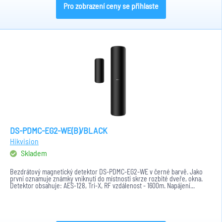
Pro zobrazení ceny se přihlaste
DS-PDMC-EG2-WE(B)/BLACK
Hikvision
Skladem
Bezdrátový magnetický detektor DS-PDMC-EG2-WE v černé barvě. Jako
první oznamuje známky vniknutí do místnosti skrze rozbité dveře, okna.
Detektor obsahuje: AES-128, Tri-X, RF vzdálenost - 1600m. Napájení...