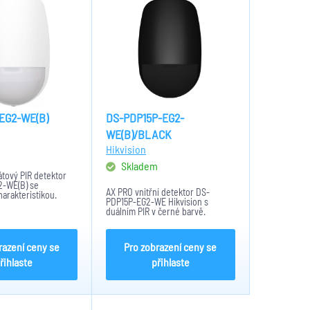
EG2-WE(B)
DS-PDP15P-EG2-
WE(B)/BLACK
m
Hikvision
Skladem
átový PIR detektor
2-WE(B) se
AX PRO vnitřní detektor DS-
arakteristikou.
PDP15P-EG2-WE Hikvision s
obousměrný..
duálním PIR v černé barvě.
dálenosst do 15metrů
Detektor obsahuje: Bezdrátový
ý filtr: 6500lux.
protokol Tri-X, SEC, AES-128.
huje: AES-128, Tri...
Světelný filtr: 6500lux.
razení ceny se
Pro zobrazení ceny se
Rozpoznání zvěře do 30Kg. Dosah
a úhel...
řihlaste
přihlaste