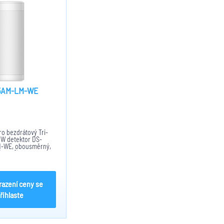
5AM-LM-WE
m
o bezdrátový Tri-
W detektor DS-
-WE, obousměrný,
ř) a 90°(možno až
kujících zón.
r: 10000lux,PET do
5, -25°C až 55°C,...
razení ceny se
řihlaste