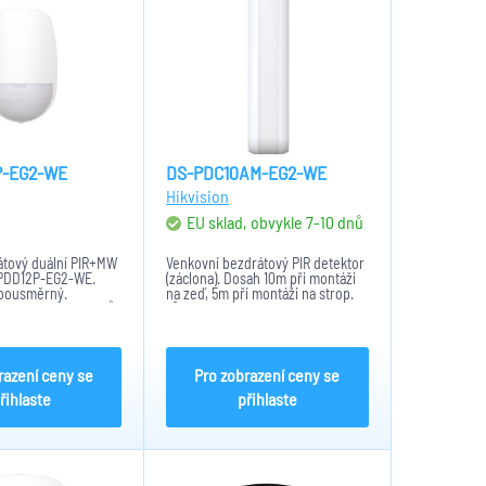
P-EG2-WE
DS-PDC10AM-EG2-WE
Hikvision
m
EU sklad, obvykle 7-10 dnů
átový duální PIR+MW
Venkovní bezdrátový PIR detektor
-PDD12P-EG2-WE.
(záclona). Dosah 10m při montáži
obousměrný.
na zeď, 5m při montáži na strop.
dálenost do 12metrů
5° úhel detekce, 32 detekčních
tekujících zón.
zón.
: 6500lux, Zvířecí
Kg. Detektor...
razení ceny se
Pro zobrazení ceny se
řihlaste
přihlaste