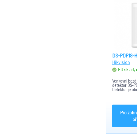
DS-PDP18-
Hikvision
EU sklad,
Venkovní bezd
detektor DS-
Detektor je o
detekcí pohybu
se dá detektor
dálku. Několik
detektor nastav
Pro zobr
př