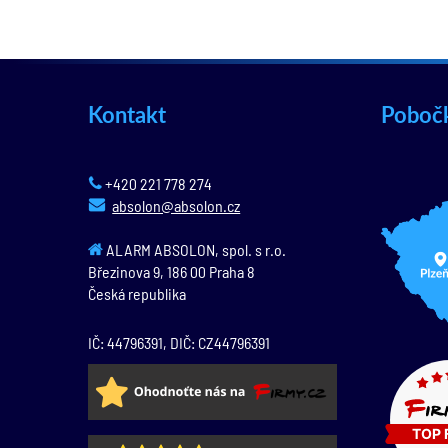
Kontakt
Poboč
+420 221 778 274
absolon@absolon.cz
ALARM ABSOLON, spol. s r.o.
Březinova 9,
186 00
Praha 8
Česká republika
IČ: 44796391, DIČ: CZ44796391