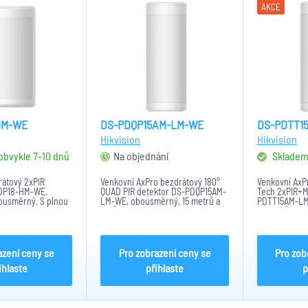
AKCE
HM-WE
DS-PDQP15AM-LM-WE
DS-PDTT1
Hikvision
Hikvision
 obvykle 7-10 dnů
Na objednání
Sklade
rátový 2xPIR
Venkovní AxPro bezdrátový 180°
Venkovní AxPr
PDP18-HM-WE.
QUAD PIR detektor DS-PDQP15AM-
Tech 2xPIR+M
bousměrný. S plnou
LM-WE, obousměrný, 15 metrů a
PDTT15AM-LM
. Pomocí aplikace
180°. 40 detekujících zón.
15 metrů(vějí
 konfigurovat na
Světelný filtr: 20000lux, PET
180°). 92 dete
 možností jak
40Kg. CR123A x5, -25°C až 60°C,
Světelný filt
it a snadná...
0,8-1,2m. Aktivní IR anti...
40Kg. CR123A x
azení ceny se
Pro zobrazení ceny se
Pro zob
ihlaste
přihlaste
p