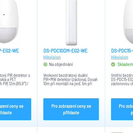
P-EG2-WE
DS-PDC10DM-EG2-WE
DS-PDC15-
Hikvision
Hikvision
Na objednání
Sklade
tový PIR detektor s
Venkovní bezdrátový duální
Vnitřní bezdr
 skla a PET
PIR+MW detektor (záclona). Dosah
DS-PDC15-EG
 PIR 12m (85,9°) /
10m při montáži na zeď, 5m při
záclonovou ch
(120°).
montáži na strop. 5° úhel detekce,
Detektor je 
32 detekčních zón.
Detekující vz
a 6,3°. Světeln
Detektor obsa
azení ceny se
Pro zobrazení ceny se
Pro zob
ihlaste
přihlaste
p