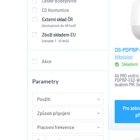
České Budějovice
CS Hostomice
Externí sklad ČR
(dostupnost do 48 hod)
Zboží skladem EU
(obvykle 7 - 10 dnů)
DS-PDP15P-
Hikvision
Akce
Skladem
AX PRO vnitřní
PDP15P-EG2-WE
Parametry
duálním PIR. D
Bezdrátový pro
AES-128. Světel
Rozpoznání zv
Použití
a úhel detekce j
Pro zobr
Způsob připojení
př
Pracovní frekvence