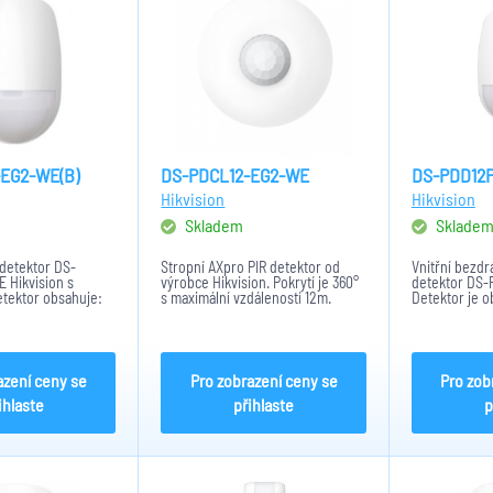
EG2-WE(B)
DS-PDCL12-EG2-WE
DS-PDD12
Hikvision
Hikvision
Skladem
Sklade
 detektor DS-
Stropní AXpro PIR detektor od
Vnitřní bezdr
 Hikvision s
výrobce Hikvision. Pokrytí je 360°
detektor DS
etektor obsahuje:
s maximální vzdáleností 12m.
Detektor je 
tokol Tri-X, SEC,
Světelný filtr: 6500lux. tamper.
Detekující vz
ný filtr: 6500lux.
Bezdrátový protokol Tri-X, SEC,
a 85,9°. 52 de
ěře do 30Kg. Dosah
AES-128. Dosah signálu v
Světelný filtr
e 15...
otevřeném prostoru je...
imunita do 30
azení ceny se
Pro zobrazení ceny se
Pro zob
ihlaste
přihlaste
p