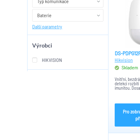
Typ komunikace
Baterie
Další parametry
Výrobci
DS-PDPG12
HIKVISION
Hikvision
Skladem
Vnitřní, bezdrá
detekcí rozbití
imunitou. Dosah
rozbití skla 8m 
Pro zobr
př