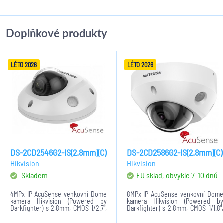
Doplňkové produkty
LÉTO 2026
LÉTO 2026
DS-2CD2546G2-IS(2.8mm)(C)
DS-2CD2586G2-IS(2.8mm)(C)
Hikvision
Hikvision
Skladem
EU sklad, obvykle 7-10 dnů
4MPx IP AcuSense venkovní Dome
8MPx IP AcuSense venkovní Dome
kamera Hikvision (Powered by
kamera Hikvision (Powered by
Darkfighter) s 2,8mm, CMOS 1/2.7",
Darkfighter) s 2,8mm, CMOS 1/1.8",
0,003lux, 2592x1944@20fps.
0,003lux, 3840x2160@25fps.
H.265+/H.265/H.264+/H.264/MJPEG.
H.265+/H.265/H.264+/H.264/MJPEG