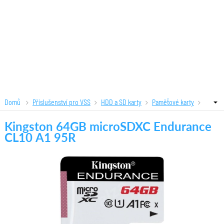
Domů
Příslušenství pro VSS
HDD a SD karty
Paměťové karty
Kingston 64GB microSDXC Endurance CL10 A1 95R
Kingston 64GB microSDXC Endurance
CL10 A1 95R