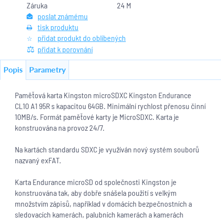
Záruka
24 M
poslat známému
tisk produktu
přidat produkt do oblíbených
přidat k porovnání
Popis
Parametry
Paměťová karta Kingston microSDXC Kingston Endurance
CL10 A1 95R s kapacitou 64GB. Minimální rychlost přenosu činní
10MB/s. Formát paměťové karty je MicroSDXC. Karta je
konstruována na provoz 24/7.
Na kartách standardu SDXC je využíván nový systém souborů
nazvaný exFAT.
Karta Endurance microSD od společnosti Kingston je
konstruována tak, aby dobře snášela použití s velkým
množstvím zápisů, například v domácích bezpečnostních a
sledovacích kamerách, palubních kamerách a kamerách