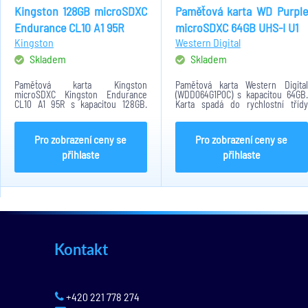
Kingston 128GB microSDXC
Paměťová karta WD Purple
Endurance CL10 A1 95R
microSDXC 64GB UHS-I U1
Kingston
Western Digital
Skladem
Skladem
Paměťová karta Kingston
Paměťová karta Western Digital
microSDXC Kingston Endurance
(WDD064G1P0C) s kapacitou 64GB.
CL10 A1 95R s kapacitou 128GB.
Karta spadá do rychlostní třídy
Minimální rychlost přenosu činní
Class 10 s rychlostí čtení 100Mb/s a
10MB/s. Formát paměťové karty je
rychlostí zápisu 60Mb/s. Formát
MicroSDXC. Karta je konstruována
paměťové karty je MicroSDXC.
Pro zobrazení ceny se
Pro zobrazení ceny se
na provoz 24/7.
Karta je...
přihlaste
přihlaste
Kontakt
+420 221 778 274