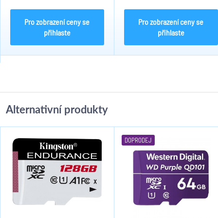
120dB WDR, 3D DNR, BLC, HLC. IR
120dB WDR, 3D DNR, BLC, HLC. IR
až do 30m. SD kartu...
až do 30m. SD kartu...
Pro zobrazení ceny se
Pro zobrazení ceny se
přihlaste
přihlaste
Alternativní produkty
DOPRODEJ