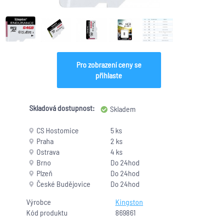
Pro zobrazení ceny se
přihlaste
Skladová dostupnost:
Skladem
CS Hostomice
5 ks
Praha
2 ks
Ostrava
4 ks
Brno
Do 24hod
Plzeň
Do 24hod
České Budějovice
Do 24hod
Výrobce
Kingston
Kód produktu
869861