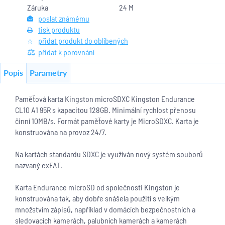
Záruka
24 M
poslat známému
tisk produktu
přidat produkt do oblíbených
přidat k porovnání
Popis
Parametry
Paměťová karta Kingston microSDXC Kingston Endurance
CL10 A1 95R s kapacitou 128GB. Minimální rychlost přenosu
činní 10MB/s. Formát paměťové karty je MicroSDXC. Karta je
konstruována na provoz 24/7.
Na kartách standardu SDXC je využíván nový systém souborů
nazvaný exFAT.
Karta Endurance microSD od společnosti Kingston je
konstruována tak, aby dobře snášela použití s velkým
množstvím zápisů, například v domácích bezpečnostních a
sledovacích kamerách, palubních kamerách a kamerách