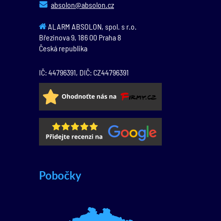
absolon@absolon.cz
ALARM ABSOLON, spol. s r.o.
Březinova 9,
186 00
Praha 8
Česká republika
IČ: 44796391, DIČ: CZ44796391
Pobočky