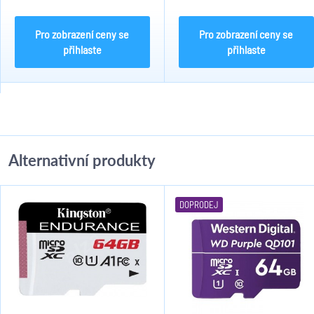
H.265+/H.265/H.264+/H.264/MJPEG.
H.265+/H.265/H.264+/H.264/MJPEG
120dB WDR, 3D DNR, BLC, HLC. IR
120dB WDR, 3D DNR, BLC, HLC. IR
až do 30m. SD kartu...
až do 30m. SD kartu...
Pro zobrazení ceny se
Pro zobrazení ceny se
přihlaste
přihlaste
Alternativní produkty
DOPRODEJ