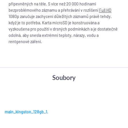
připevněných na těle. S více než 20 000 hodinami
bezproblémového záznamu a přehrávání v rozlišení
Full HD
1080p zaručuje zachycení důležitých záznamů právě tehdy,
když je to potřeba. Karta microSD je konstruována a
vyzkoušena pro použití v drsných podmínkách a je dostatečně
odolná, aby snesla extrémní teploty, nárazy, vodu a
rentgenové záření.
Soubory
main_kingston_128gb_1.jfif