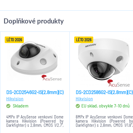
Doplňkové produkty
LÉTO 2026
LÉTO 2026
DS-2CD2546G2-IS(2.8mm)(C)
DS-2CD2586G2-IS(2.8mm)(C)
Hikvision
Hikvision
Skladem
EU sklad, obvykle 7-10 dnů
4MPx IP AcuSense venkovní Dome
8MPx IP AcuSense venkovní Dome
kamera Hikvision (Powered by
kamera Hikvision (Powered by
Darkfighter) s 2,8mm, CMOS 1/2.7",
Darkfighter) s 2,8mm, CMOS 1/1.8",
0,003lux, 2592x1944@20fps.
0,003lux, 3840x2160@25fps.