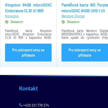
Kingston 64GB microSDXC
Paměťová karta WD Purple
Endurance CL10 A1 95R
microSDXC 64GB UHS-I U1
Kingston
Western Digital
Skladem
Skladem
Paměťová karta Kingston
Paměťová karta Western Digital
microSDXC Kingston Endurance
(WDD064G1P0C) s kapacitou 64GB.
CL10 A1 95R s kapacitou 64GB.
Karta spadá do rychlostní třídy
Minimální rychlost přenosu činní
Class 10 s rychlostí čtení 100Mb/s a
10MB/s. Formát paměťové karty je
rychlostí zápisu 60Mb/s. Formát
MicroSDXC. Karta je konstruována
paměťové karty je MicroSDXC.
Pro zobrazení ceny se
Pro zobrazení ceny se
na provoz 24/7.
Karta je...
přihlaste
přihlaste
Kontakt
+420 221 778 274