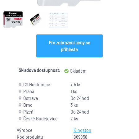
Pro zobrazení ceny se
přihlaste
Skladová dostupnost:
Skladem
CS Hostomice
> 5 ks
Praha
1 ks
Ostrava
Do 24hod
Brno
3 ks
Plzeň
Do 24hod
České Budějovice
2 ks
Výrobce
Kingston
Kód produktu
869858