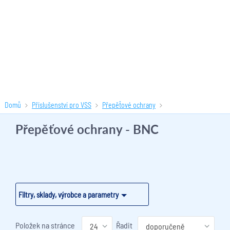
Domů
Příslušenství pro VSS
Přepěťové ochrany
Přepěťové ochrany - BNC
(1 produktů)
Přepěťové ochrany - BNC
Filtry, sklady, výrobce a parametry
Položek na stránce
Řadit