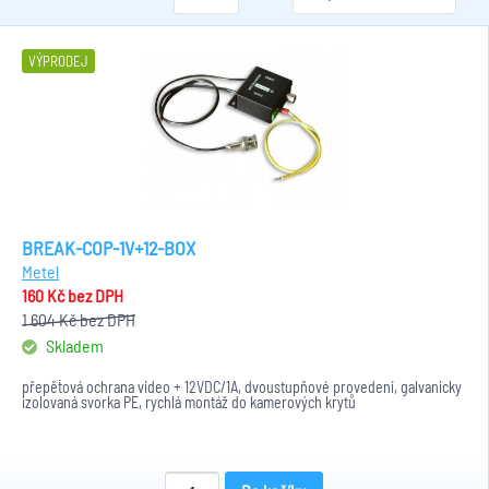
VÝPRODEJ
BREAK-COP-1V+12-BOX
Metel
160 Kč
bez DPH
1 604 Kč
bez DPH
Skladem
přepěťová ochrana video + 12VDC/1A, dvoustupňové provedení, galvanicky
izolovaná svorka PE, rychlá montáž do kamerových krytů