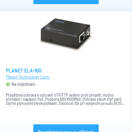
PLANET ELA-100
Planet Technology Corp.
Na objednání
Přepěťová ochrana k ochraně UTP/FTP vedení proti přepětí, možno
přenášet i napájení PoE. Podpora 100/1000Mbit. Ochrana všech čtyř párů
čtyřmi plynovými bleskojistkami. Životnost 10x při vybíjecím proudu 8/20...
Pro zobrazení ceny se přihlaste