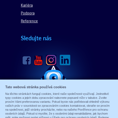
Kariéra
Podpora
Reference
Sledujte nás
Tato webová stránka používá cookies
Na těchto stránkách fungují cookies, které naše společnosti využívají. Jednotlivé
typy cookies a jejich dobu zpracování naleznete popsané níže v tabulce. Zvolte
prosím Vámi preferovanou variantu. Pokud byste nás potřebovali ohledně výkonu
vašich práv v souvislosti se zpracováním cookies kontaktovat, obraťte se prosím
na společnost, jejíž stránky procházíte, nebo na našeho Pověřence pro ochranu
osobních údajů. Pokud si myslíte, že s osobními údaji nenakládáme, jak bychom
měli, máte možnost podat stížnost u Úřadu pro ochranu osobních údajů. Budeme