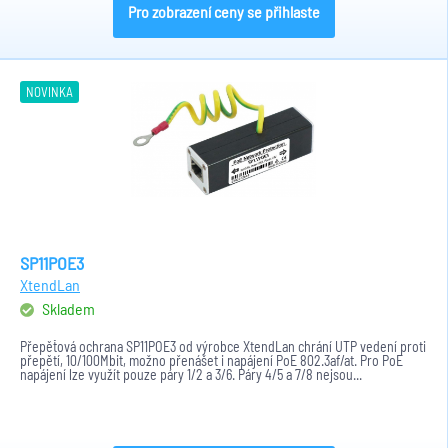
Pro zobrazení ceny se přihlaste
NOVINKA
SP11POE3
XtendLan
Skladem
Přepěťová ochrana SP11POE3 od výrobce XtendLan chrání UTP vedení proti
přepětí, 10/100Mbit, možno přenášet i napájení PoE 802.3af/at. Pro PoE
napájení lze využít pouze páry 1/2 a 3/6. Páry 4/5 a 7/8 nejsou...