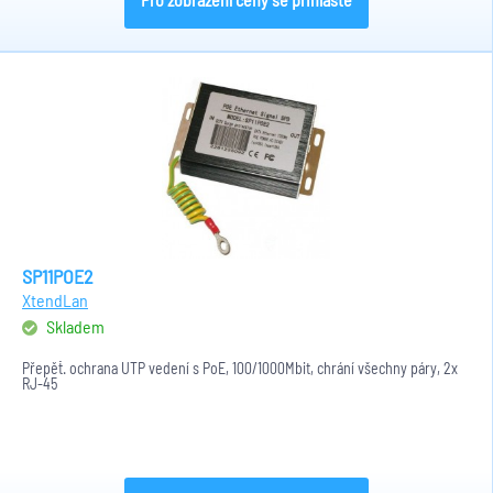
SP11POE2
XtendLan
Skladem
Přepěť. ochrana UTP vedení s PoE, 100/1000Mbit, chrání všechny páry, 2x
RJ-45