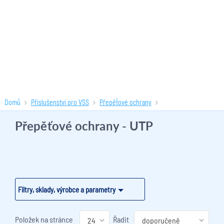
Domů
Příslušenství pro VSS
Přepěťové ochrany
Přepěťové ochrany - UTP
(5 produktů)
Přepěťové ochrany - UTP
Filtry, sklady, výrobce a parametry
Položek na stránce
Řadit