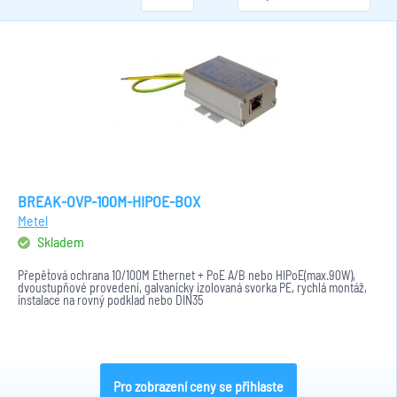
BREAK-OVP-100M-HIPOE-BOX
Metel
Skladem
Přepěťová ochrana 10/100M Ethernet + PoE A/B nebo HIPoE(max.90W),
dvoustupňové provedení, galvanicky izolovaná svorka PE, rychlá montáž,
instalace na rovný podklad nebo DIN35
Pro zobrazení ceny se přihlaste