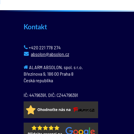
Kontakt
+420 221 778 274
absolon@absolon.cz
ALARM ABSOLON, spol. s r.o.
Březinova 9,
186 00
Praha 8
Česká republika
IČ: 44796391, DIČ: CZ44796391