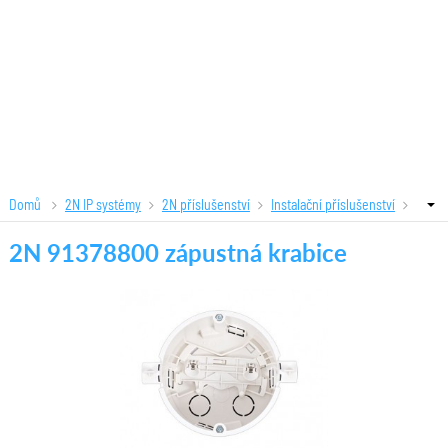
Domů
2N IP systémy
2N příslušenství
Instalační příslušenství
2N 91378800 zápustná krabice
2N 91378800 zápustná krabice