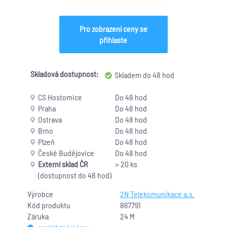
Pro zobrazení ceny se
přihlaste
Skladová dostupnost:
Skladem do 48 hod
CS Hostomice
Do 48 hod
Praha
Do 48 hod
Ostrava
Do 48 hod
Brno
Do 48 hod
Plzeň
Do 48 hod
České Budějovice
Do 48 hod
Externí sklad ČR
> 20 ks
(dostupnost do 48 hod)
Výrobce
2N Telekomunikace a.s.
Kód produktu
867791
Záruka
24 M