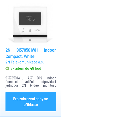
2N 91378501WH Indoor
Compact, White
2N Telekomunikace a.s.
Skladem do 48 hod
91378501WH, 4,3" Bílý Indoor
Compact vnitřní odpovídací
jednotka 2N (video monitor).
Připojení 1x UTP kabel, konfigurace
přes webové rozhraní. Povrch z
tvrzeného skla, barevný 4.3“
Pro zobrazení ceny se
displej, intuitivní...
přihlaste