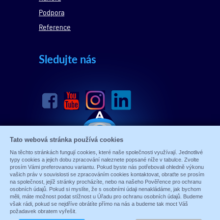
Podpora
Reference
Sledujte nás
Tato webová stránka používá cookies
Na těchto stránkách fungují cookies, které naše společnosti využívají. Jednotlivé
typy cookies a jejich dobu zpracování naleznete popsané níže v tabulce. Zvolte
prosím Vámi preferovanou variantu. Pokud byste nás potřebovali ohledně výkonu
vašich práv v souvislosti se zpracováním cookies kontaktovat, obraťte se prosím
na společnost, jejíž stránky procházíte, nebo na našeho Pověřence pro ochranu
osobních údajů. Pokud si myslíte, že s osobními údaji nenakládáme, jak bychom
měli, máte možnost podat stížnost u Úřadu pro ochranu osobních údajů. Budeme
však rádi, pokud se nejdříve obrátíte přímo na nás a budeme tak moct Váš
© 1989 - 2026 ALARM ABSOLON, spol. s.r.o.
požadavek obratem vyřešit.