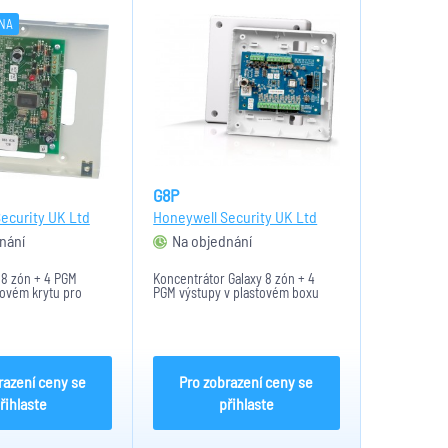
NA
G8P
ecurity UK Ltd
Honeywell Security UK Ltd
nání
Na objednání
 8 zón + 4 PGM
Koncentrátor Galaxy 8 zón + 4
vovém krytu pro
PGM výstupy v plastovém boxu
razení ceny se
Pro zobrazení ceny se
řihlaste
přihlaste