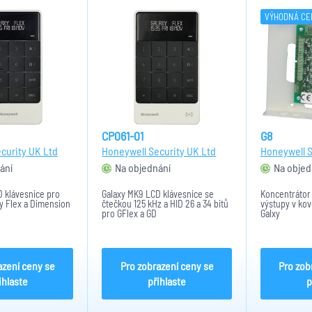
VÝHODNÁ CE
CP061-01
G8
curity UK Ltd
Honeywell Security UK Ltd
Honeywell S
ání
Na objednání
Na objed
 klávesnice pro
Galaxy MK9 LCD klávesnice se
Koncentrátor
y Flex a Dimension
čtečkou 125 kHz a HID 26 a 34 bitů
výstupy v ko
pro GFlex a GD
Galxy
azení ceny se
Pro zobrazení ceny se
Pro zob
ihlaste
přihlaste
p