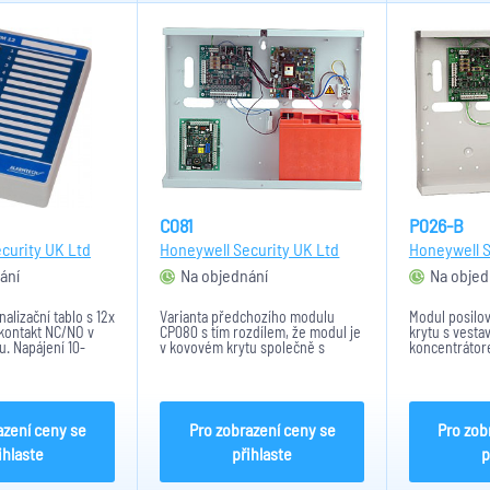
C081
P026-B
curity UK Ltd
Honeywell Security UK Ltd
Honeywell S
ání
Na objednání
Na objed
nalizační tablo s 12x
Varianta předchozího modulu
Modul posilov
 kontakt NC/NO v
CP080 s tím rozdílem, že modul je
krytu s vest
u. Napájení 10-
v kovovém krytu společně s
koncentráto
max 60mA, rozměry:
napájecím zdrojem 2,75A a jedním
koncentrátorem. Prostor pro
akumulátor max. 17Ah.
azení ceny se
Pro zobrazení ceny se
Pro zob
ihlaste
přihlaste
p