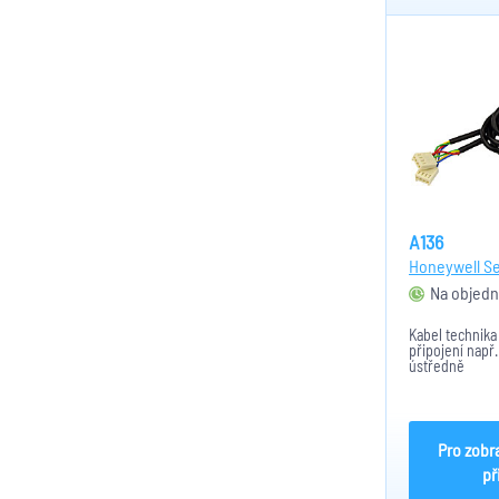
A136
Honeywell Se
Na objedn
Kabel technika
připojení např
ústředně
Pro zobr
př