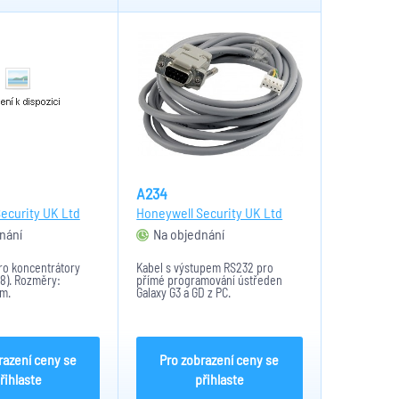
A234
ecurity UK Ltd
Honeywell Security UK Ltd
nání
Na objednání
ro koncentrátory
Kabel s výstupem RS232 pro
G8). Rozměry:
přímé programování ústředen
m.
Galaxy G3 a GD z PC.
razení ceny se
Pro zobrazení ceny se
řihlaste
přihlaste