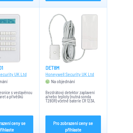
01
DET8M
ecurity UK Ltd
Honeywell Security UK Ltd
nání
Na objednání
esnice s vestavěnou
Bezdrátový detektor zaplavení
ret a přívěšků
a/nebo teploty (nutná sonda
T280R) včetně baterie CR 123A.
Představuje ochranu proti
zaplavení například v koupelnách
a sklepech.
razení ceny se
Pro zobrazení ceny se
řihlaste
přihlaste