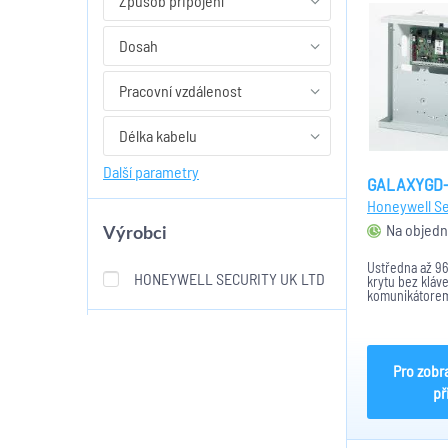
Způsob připojení
Dosah
Pracovní vzdálenost
Délka kabelu
Další parametry
GALAXYGD-
Honeywell Se
Na objedn
Výrobci
Ústředna až 96
HONEYWELL SECURITY UK LTD
krytu bez kláv
komunikátorem
Pro zobr
př