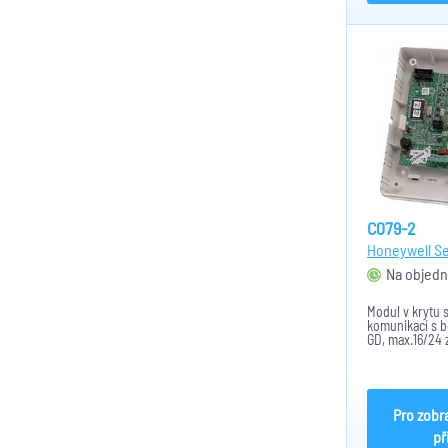
C079-2
Honeywell Se
Na objedn
Modul v krytu
komunikací s 
GD, max.16/24 
Pro zobr
př