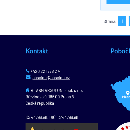
Strana:
1
Kontakt
Poboč
+420 221 778 274
absolon@absolon.cz
ALARM ABSOLON, spol. s r.o.
Březinova 9,
186 00
Praha 8
Česká republika
IČ: 44796391, DIČ: CZ44796391