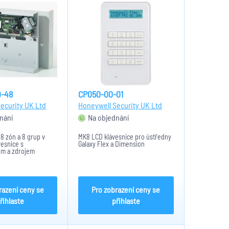
-48
CP050-00-01
ecurity UK Ltd
Honeywell Security UK Ltd
nání
Na objednání
8 zón a 8 grup v
MK8 LCD klávesnice pro ústředny
vesnice s
Galaxy Flex a Dimension
m a zdrojem
razení ceny se
Pro zobrazení ceny se
řihlaste
přihlaste