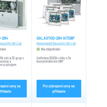
-264
GALAXYGD-264 KITG8P
ecurity UK Ltd
Honeywell Security UK Ltd
nání
Na objednání
64 zón a 32 grup v
Ústředna GD264 v kitu s 5x
vesnice s
koncentrátorem G8P
m a zdrojem
razení ceny se
Pro zobrazení ceny se
řihlaste
přihlaste