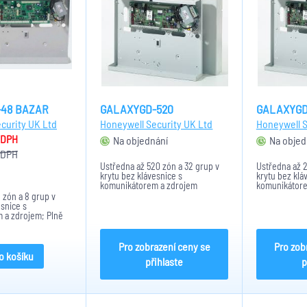
48 BAZAR
GALAXYGD-520
GALAXYGD
curity UK Ltd
Honeywell Security UK Ltd
Honeywell S
 DPH
Na objednání
Na objed
 DPH
Ústředna až 520 zón a 32 grup v
Ústředna až 2
krytu bez klávesnice s
krytu bez klá
komunikátorem a zdrojem
komunikátore
 zón a 8 grup v
esnice s
 a zdrojem; Plně
váno 2 roky na
Pro zobrazení ceny se
Pro zob
o košíku
přihlaste
p