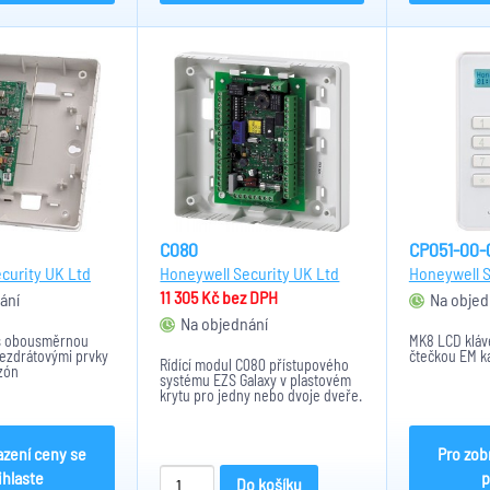
C080
CP051-00-
curity UK Ltd
Honeywell Security UK Ltd
Honeywell S
11 305 Kč
bez DPH
ání
Na objed
Na objednání
 s obousměrnou
MK8 LCD kláv
bezdrátovými prvky
čtečkou EM ka
Řídící modul C080 přístupového
zón
systému EZS Galaxy v plastovém
krytu pro jedny nebo dvoje dveře.
Rozměry: 150x162x39 mm
azení ceny se
Pro zob
ihlaste
p
Do košíku