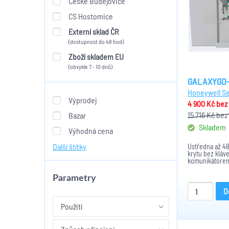
České Budějovice
CS Hostomice
Externí sklad ČR
(dostupnost do 48 hod)
Zboží skladem EU
(obvykle 7 - 10 dnů)
GALAXYGD-
Honeywell Se
Výprodej
4 900 Kč
bez
15 716 Kč
bez
Bazar
Skladem
Výhodná cena
Další štítky
Ústředna až 48
krytu bez kláv
komunikátorem
funkční, použí
instalaci
Parametry
D
Použití