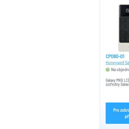
CP060-01
Honeywell Se
Na objedn
Galaxy MK9 LCD
ústředny Galax
Pro zobr
př