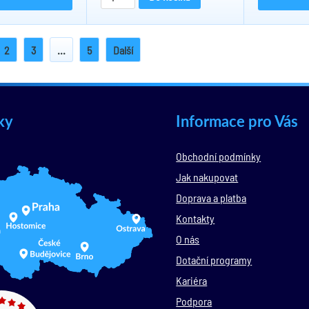
2
3
...
5
Další
ky
Informace pro Vás
Obchodní podmínky
Jak nakupovat
Doprava a platba
Kontakty
O nás
Dotační programy
Kariéra
Podpora