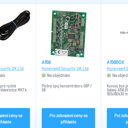
A158
A158BOX
curity UK Ltd
Honeywell Security UK Ltd
Honeywell S
ání
Na objednání
Na objed
 pro rychlé
Plošný spoj koncentrátoru G8P /
Kovový box p
. klávesnice MK7 k
G8
Galaxy A158 (
180x160x30 m
azení ceny se
Pro zobrazení ceny se
Pro zob
ihlaste
přihlaste
p