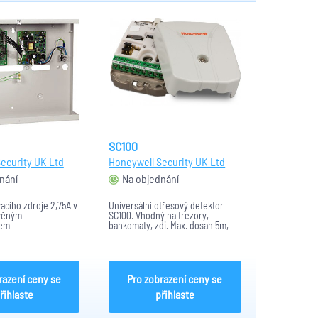
SC100
ecurity UK Ltd
Honeywell Security UK Ltd
nání
Na objednání
acího zdroje 2,75A v
Universální otřesový detektor
avěným
SC100. Vhodný na trezory,
rem
bankomaty, zdi. Max. dosah 5m,
vestavěné EOL rezistory,
spotřeba 3mA
razení ceny se
Pro zobrazení ceny se
řihlaste
přihlaste