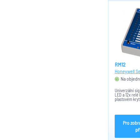
RM12
Honeywell Se
Na objedn
Univerzální sig
LED a 12x relé
plastovém kryt
15VDC, odběr 
180x110x43 mm
Pro zobr
př