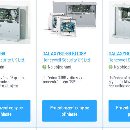
96
GALAXYGD-96 KITG8P
GALAXYGD
curity UK Ltd
Honeywell Security UK Ltd
Honeywell S
ání
Na objednání
Na objed
 zón a 16 grup v
Ústředna GD96 v kitu s 2x
Ústředna až 4
esnice s
koncentrátorem G8P
krytu bez klá
 a zdrojem
komunikátore
azení ceny se
Pro zobrazení ceny se
Pro zob
ihlaste
přihlaste
p