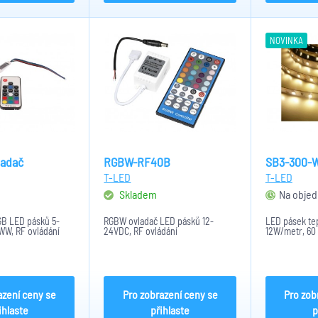
NOVINKA
ladač
RGBW-RF40B
SB3-300-
T-LED
T-LED
Skladem
Na objed
GB LED pásků 5-
RGBW ovladač LED pásků 12-
LED pásek tepl
WW, RF ovládání
24VDC, RF ovládání
12W/metr, 60
azení ceny se
Pro zobrazení ceny se
Pro zob
ihlaste
přihlaste
p