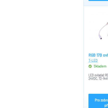
RGB 17B ov
T-LED
Skladem
LED ovladač R
24VDC, 72-144
Pro zobr
př