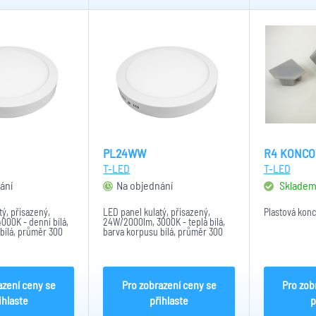
PL24WW
R4 KONCO
T-LED
T-LED
ání
Na objednání
Sklade
tý, přisazený,
LED panel kulatý, přisazený,
Plastová konc
00K - denní bílá,
24W/2000lm, 3000K - teplá bílá,
bílá, průměr 300
barva korpusu bílá, průměr 300
m, IP20.
mm, výška 35 mm, IP20.
azení ceny se
Pro zobrazení ceny se
Pro zob
ihlaste
přihlaste
p