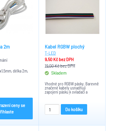
ra 2m
Kabel RGBW plochý
T-LED
9,50 Kč
bez DPH
nání
19,00 Kč
bez DPH
x1,5mm, délka 2m,
Skladem
Vhodné pro RGBW pásky. Barevně
značené kabely usnadňují
zapojení pásku k ovladači a
propojení pásků mezi sebou.
Rozměry: 5x0,3mm, Maximální
napájecí napětí: 50V, Proud
razení ceny se
zatížení: 4x3,5A
Do košíku
řihlaste