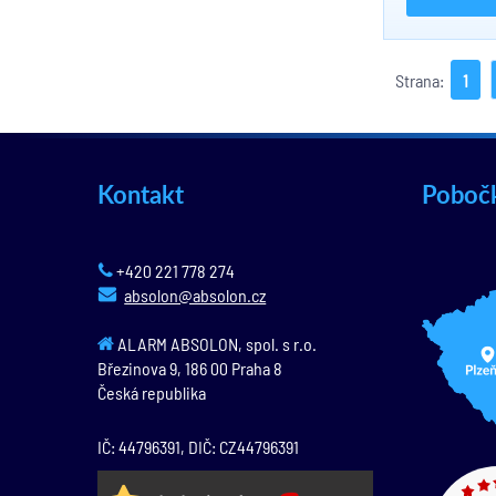
Strana:
1
Kontakt
Poboč
+420 221 778 274
absolon@absolon.cz
ALARM ABSOLON, spol. s r.o.
Březinova 9,
186 00
Praha 8
Česká republika
IČ: 44796391, DIČ: CZ44796391