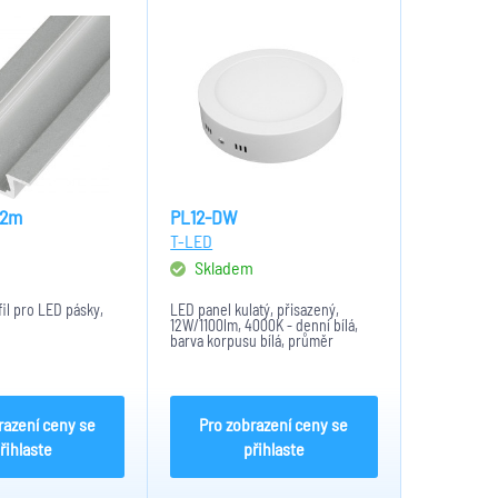
 2m
PL12-DW
T-LED
m
Skladem
il pro LED pásky,
LED panel kulatý, přisazený,
12W/1100lm, 4000K - denní bílá,
barva korpusu bílá, průměr
170mm
razení ceny se
Pro zobrazení ceny se
řihlaste
přihlaste