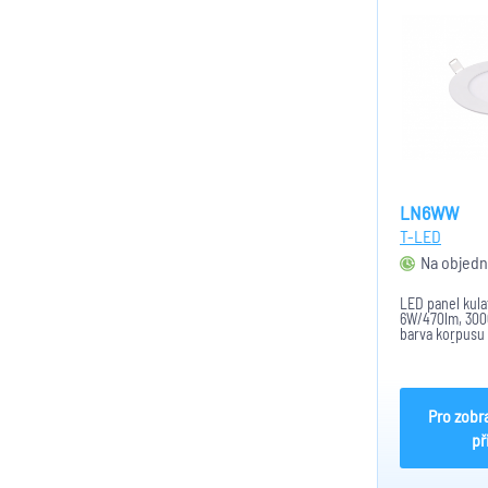
LN6WW
T-LED
Na objedn
LED panel kula
6W/470lm, 3000
barva korpusu b
svitu 170°, CRI 
stříkaný kov, d
rozměry: prů
Pro zobr
př