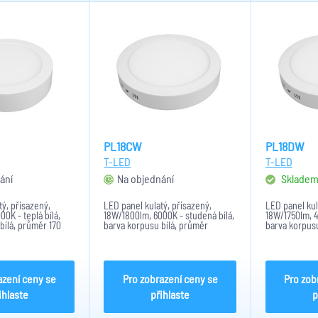
PL18CW
PL18DW
T-LED
T-LED
ání
Na objednání
Sklade
tý, přisazený,
LED panel kulatý, přisazený,
LED panel kul
0K - teplá bílá,
18W/1800lm, 6000K - studená bílá,
18W/1750lm, 4
bílá, průměr 170
barva korpusu bílá, průměr
barva korpusu
m, IP20.
220mm
220mm
azení ceny se
Pro zobrazení ceny se
Pro zob
ihlaste
přihlaste
p