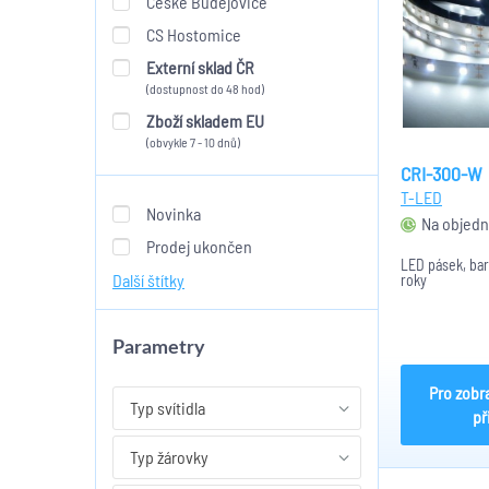
České Budějovice
CS Hostomice
Externí sklad ČR
(dostupnost do 48 hod)
Zboží skladem EU
(obvykle 7 - 10 dnů)
CRI-300-W
T-LED
Novinka
Na objedn
Prodej ukončen
LED pásek, barv
Další štítky
roky
Parametry
Pro zobr
Typ svítidla
př
Typ žárovky