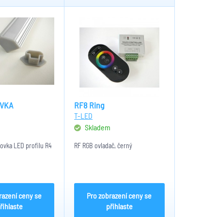
VKA
RF8 Ring
T-LED
m
Skladem
ovka LED profilu R4
RF RGB ovladač, černý
razení ceny se
Pro zobrazení ceny se
řihlaste
přihlaste