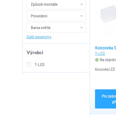
Způsob montáže
Provedení
Barva světla
Další parametry
Koncovka 1
Výrobci
T-LED
Na objedn
T-LED
Koncovka LED 
Pro zobr
př