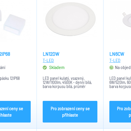
2IP68
LN12DW
LN6CW
T-LED
T-LED
ání
Skladem
Na objed
pásku 12IP68
LED panel kulatý, vsazený,
LED panel kul
12W/1100lm, 4500K - denní bílá,
6W/520lm, 600
barva korpusu bílá, průměr
barva korpusu
170mm/155mm
svitu 170°, CR
stříkaný kov, 
rozměry: pr
azení ceny se
Pro zobrazení ceny se
Pro zob
ihlaste
přihlaste
p