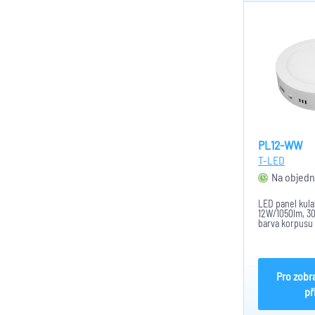
PL12-WW
T-LED
Na objedn
LED panel kula
12W/1050lm, 300
barva korpusu 
mm, výška 35 m
Pro zobr
př