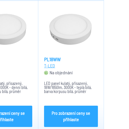
PL18WW
T-LED
m
Na objednání
atý, přisazený,
LED panel kulatý, přisazený,
000K - denní bílá,
18W/1650lm, 3000K - teplá bílá,
 bílá, průměr
barva korpusu bílá, průměr
220mm
razení ceny se
Pro zobrazení ceny se
řihlaste
přihlaste