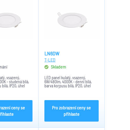
LN6DW
T-LED
nání
Skladem
atý, vsazený,
LED panel kulatý, vsazený,
0K - studená bílá,
6W/480lm, 4000K - denní bílá,
 bílá, IP20, úhel
barva korpusu bílá, IP20, úhel
I < 80, materiál
svitu 170°, CRI < 80, materiál
difusor plast,
stříkaný kov, difusor plast,
ůměr 120mm/105mm
rozměry: průměr 120mm/105mm
razení ceny se
Pro zobrazení ceny se
řihlaste
přihlaste