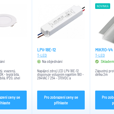
NOVINKA
LPV-18E-12
MIKRO-V4
T-LED
T-LED
ání
Na objednání
Sklade
tý, vsazený,
Napájecí zdroj LED LPV-18E-12
Zápustný prof
K - teplá bílá,
disponuje vstupním napětím 180 -
délka 2m
ílá, IP20, úhel
264VAC / 254 - 370VDC a
< 80, materiál
výstupním napětím 1,5A/12VDC.
ifusor plast,
Účinnost zdroje je 85%. Ochranu
měr 120mm/105mm
poskytuje OLP, OVP, SCP*.
Rozměry zdroje jsou 140 x 30 x...
azení ceny se
Pro zobrazení ceny se
Pro zob
ihlaste
přihlaste
p