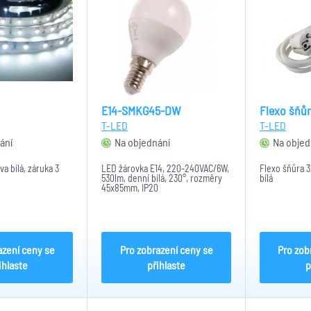
E14-SMKG45-DW
Flexo šňů
T-LED
T-LED
ání
Na objednání
Na objed
a bílá, záruka 3
LED žárovka E14, 220-240VAC/6W,
Flexo šňůra 3
530lm, denní bílá, 230°, rozměry
bílá
45x85mm, IP20
azení ceny se
Pro zobrazení ceny se
Pro zob
ihlaste
přihlaste
p