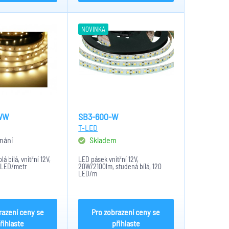
NOVINKA
WW
SB3-600-W
T-LED
nání
Skladem
á bílá, vnitřní 12V,
LED pásek vnitřní 12V,
 LED/metr
20W/2100lm, studená bílá, 120
LED/m
razení ceny se
Pro zobrazení ceny se
řihlaste
přihlaste