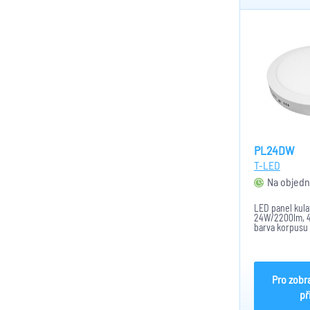
PL24DW
T-LED
Na objedn
LED panel kula
24W/2200lm, 40
barva korpusu 
mm, výška 35 m
Pro zobr
př