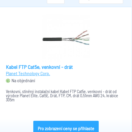
Kabel FTP Cat5e, venkovní - drát
Planet Technology Corp.
Na objednání
Venkovní, stíněný instalační kabel Kabel FTP Cat5e, venkovní - drát od
výrobce Planet Elite, Cat5E, Drát, FTP, CM, drát 0,51mm AWG 24, krabice
305m
Pro zobrazení ceny se přihlaste