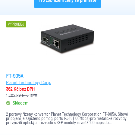
VÝPRODEJ
FT-905A
Planet Technology Corp.
362 Kč
bez DPH
1 207 Kč
bez DPH
Skladem
2 portový řízený konvertor Planet Technology Corporation FT-905A. Síťové
připojení je zajištěno pomocí portu RJ45 (100Mbps) pro metalické rozvody,
při využití optických rozvodů s SFP moduly rovněž 100mbps do...