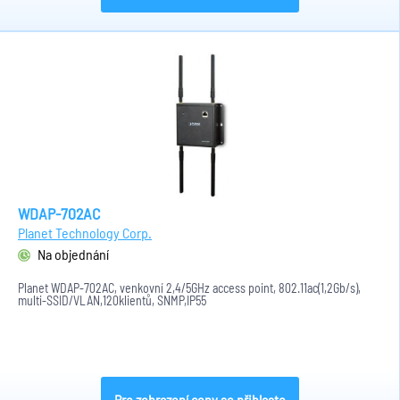
WDAP-702AC
Planet Technology Corp.
Na objednání
Planet WDAP-702AC, venkovní 2,4/5GHz access point, 802.11ac(1,2Gb/s),
multi-SSID/VLAN,120klientů, SNMP,IP55
Pro zobrazení ceny se přihlaste