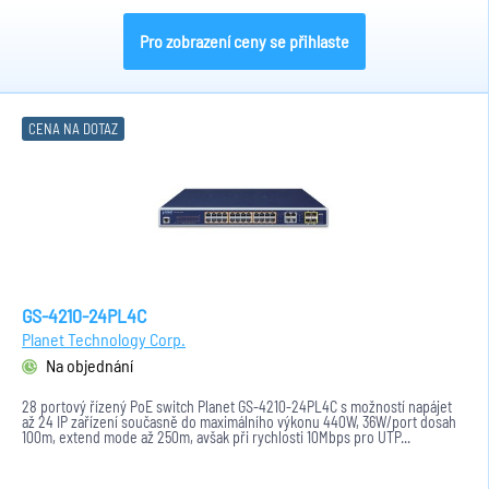
Pro zobrazení ceny se přihlaste
CENA NA DOTAZ
GS-4210-24PL4C
Planet Technology Corp.
Na objednání
28 portový řízený PoE switch Planet GS-4210-24PL4C s možností napájet
až 24 IP zařízení současně do maximálního výkonu 440W, 36W/port dosah
100m, extend mode až 250m, avšak při rychlosti 10Mbps pro UTP...