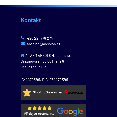
Kontakt
+420 221 778 274
absolon@absolon.cz
ALARM ABSOLON, spol. s r.o.
Březinova 9,
186 00
Praha 8
Česká republika
IČ: 44796391, DIČ: CZ44796391