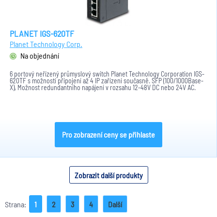
PLANET IGS-620TF
Planet Technology Corp.
Na objednání
6 portový neřízený průmyslový switch Planet Technology Corporation IGS-
620TF s možností připojení až 4 IP zařízení současně. SFP (100/1000Base-
X), Možnost redundantního napájení v rozsahu 12-48V DC nebo 24V AC.
Pro zobrazení ceny se přihlaste
Zobrazit další produkty
Strana:
1
2
3
4
Další