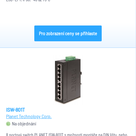
Pro zobrazení ceny se přihlaste
ISW-801T
Planet Technology Corp.
Na objednání
8 portový switch PLANET ISW-801T s možností montáže na DIN lištu, nebo