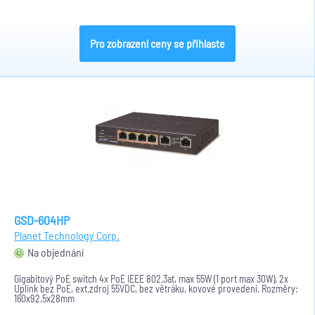
Pro zobrazení ceny se přihlaste
GSD-604HP
Planet Technology Corp.
Na objednání
Gigabitový PoE switch 4x PoE IEEE 802.3at, max 55W (1 port max 30W), 2x
Uplink bez PoE, ext.zdroj 55VDC, bez větráku, kovové provedení. Rozměry:
160x92,5x28mm