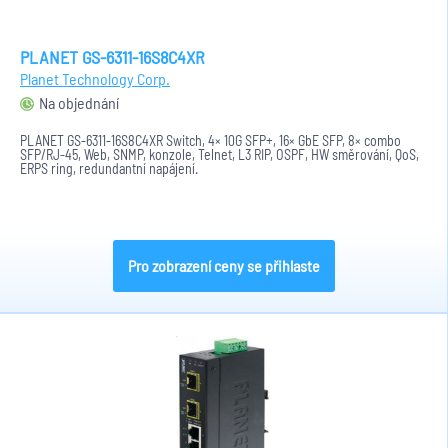
PLANET GS-6311-16S8C4XR
Planet Technology Corp.
Na objednání
PLANET GS-6311-16S8C4XR Switch, 4× 10G SFP+, 16× GbE SFP, 8× combo
SFP/RJ-45, Web, SNMP, konzole, Telnet, L3 RIP, OSPF, HW směrování, QoS,
ERPS ring, redundantní napájení.
Pro zobrazení ceny se přihlaste