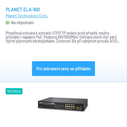
PLANET ELA-100
Planet Technology Corp.
Na objednání
Přepěťová ochrana k ochraně UTP/FTP vedení proti přepětí, možno
přenášet i napájení PoE. Podpora 100/1000Mbit. Ochrana všech čtyř párů
čtyřmi plynovými bleskojistkami. Životnost 10x při vybíjecím proudu 8/20...
Pro zobrazení ceny se přihlaste
NOVINKA