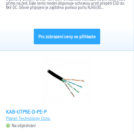
přímo na zeď. Dále tento model disponuje ochranou proti přepětí ESD do
6kV DC. Síťové připojení je zajištěno pomocí portu RJ45 (10...
Pro zobrazení ceny se přihlaste
KAB-UTP5E-D-PE-P
Planet Technology Corp.
Na objednání