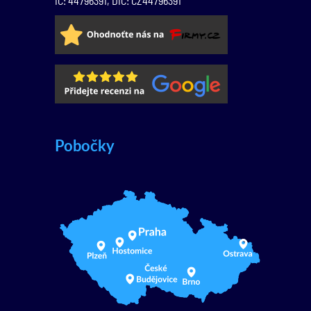
IČ: 44796391, DIČ: CZ44796391
Pobočky