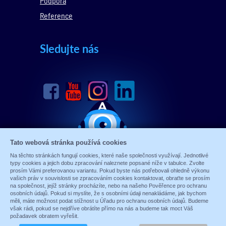
Podpora
Reference
Sledujte nás
Tato webová stránka používá cookies
Na těchto stránkách fungují cookies, které naše společnosti využívají. Jednotlivé
typy cookies a jejich dobu zpracování naleznete popsané níže v tabulce. Zvolte
prosím Vámi preferovanou variantu. Pokud byste nás potřebovali ohledně výkonu
vašich práv v souvislosti se zpracováním cookies kontaktovat, obraťte se prosím
na společnost, jejíž stránky procházíte, nebo na našeho Pověřence pro ochranu
osobních údajů. Pokud si myslíte, že s osobními údaji nenakládáme, jak bychom
měli, máte možnost podat stížnost u Úřadu pro ochranu osobních údajů. Budeme
© 1989 - 2026 ALARM ABSOLON, spol. s.r.o.
však rádi, pokud se nejdříve obrátíte přímo na nás a budeme tak moct Váš
Sun-shop
-
tvorba eshopů
požadavek obratem vyřešit.