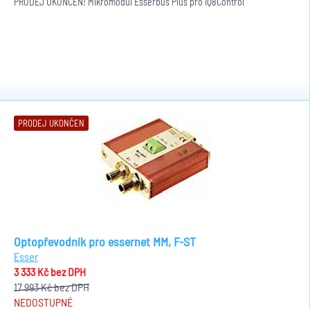
PRODEJ UKONČEN! Mikromodul Esserbus Plus pro IQ8Control
PRODEJ UKONČEN
Optopřevodník pro essernet MM, F-ST
Esser
3 333 Kč
bez DPH
17 993 Kč
bez DPH
NEDOSTUPNÉ