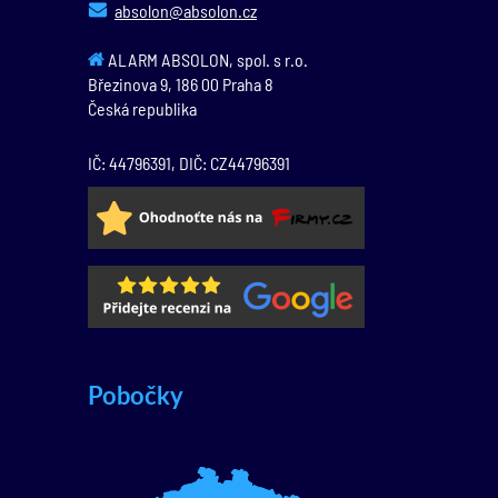
absolon@absolon.cz
ALARM ABSOLON, spol. s r.o.
Březinova 9,
186 00
Praha 8
Česká republika
IČ: 44796391, DIČ: CZ44796391
Pobočky