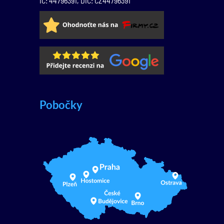
IČ: 44796391, DIČ: CZ44796391
Pobočky