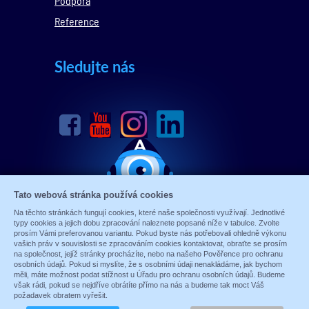
Podpora
Reference
Sledujte nás
Tato webová stránka používá cookies
Na těchto stránkách fungují cookies, které naše společnosti využívají. Jednotlivé
typy cookies a jejich dobu zpracování naleznete popsané níže v tabulce. Zvolte
prosím Vámi preferovanou variantu. Pokud byste nás potřebovali ohledně výkonu
vašich práv v souvislosti se zpracováním cookies kontaktovat, obraťte se prosím
na společnost, jejíž stránky procházíte, nebo na našeho Pověřence pro ochranu
osobních údajů. Pokud si myslíte, že s osobními údaji nenakládáme, jak bychom
měli, máte možnost podat stížnost u Úřadu pro ochranu osobních údajů. Budeme
© 1989 - 2026 ALARM ABSOLON, spol. s.r.o.
však rádi, pokud se nejdříve obrátíte přímo na nás a budeme tak moct Váš
Sun-shop
-
tvorba eshopů
požadavek obratem vyřešit.