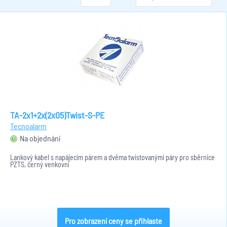
TA-2x1+2x(2x05)Twist-S-PE
Tecnoalarm
Na objednání
Lankový kabel s napájecím párem a dvěma twistovanými páry pro sběrnice
PZTS, černý venkovní
Pro zobrazení ceny se přihlaste