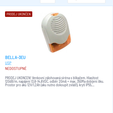
PRODEJ UKONČEN
BELLA-3EU
USP
NEDOSTUPNÉ
PRODEJ UKONČEN! Venkovní zálohovaná siréna s blikačem. Hlasitost
120dB/m, napájení 13,8-14,8VDC, odběr 20mA + max. 350Ma dobíjení Aku.
Prostor pro aku 12V/1,2Ah (aku nutno dokoupit zvlášť), krytí IP55,...