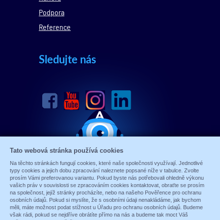
Podpora
Reference
Sledujte nás
Tato webová stránka používá cookies
Na těchto stránkách fungují cookies, které naše společnosti využívají. Jednotlivé
typy cookies a jejich dobu zpracování naleznete popsané níže v tabulce. Zvolte
prosím Vámi preferovanou variantu. Pokud byste nás potřebovali ohledně výkonu
vašich práv v souvislosti se zpracováním cookies kontaktovat, obraťte se prosím
na společnost, jejíž stránky procházíte, nebo na našeho Pověřence pro ochranu
osobních údajů. Pokud si myslíte, že s osobními údaji nenakládáme, jak bychom
měli, máte možnost podat stížnost u Úřadu pro ochranu osobních údajů. Budeme
© 1989 - 2026 ALARM ABSOLON, spol. s.r.o.
však rádi, pokud se nejdříve obrátíte přímo na nás a budeme tak moct Váš