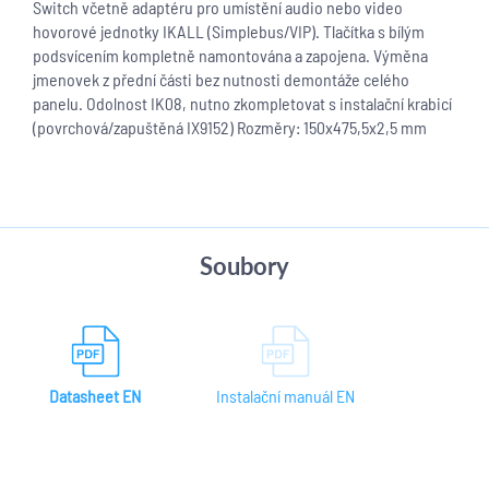
Switch včetně adaptéru pro umístění audio nebo video
hovorové jednotky IKALL (Simplebus/VIP). Tlačítka s bílým
podsvícením kompletně namontována a zapojena. Výměna
jmenovek z přední části bez nutnosti demontáže celého
panelu. Odolnost IK08, nutno zkompletovat s instalační krabicí
(povrchová/zapuštěná IX9152) Rozměry: 150x475,5x2,5 mm
Soubory
Datasheet EN
Instalační manuál EN