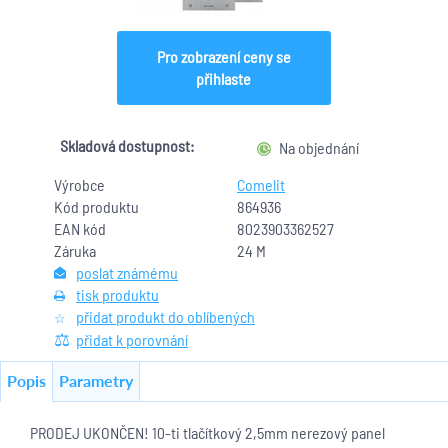
Pro zobrazení ceny se
přihlaste
Skladová dostupnost:
Na objednání
Výrobce
Comelit
Kód produktu
864936
EAN kód
8023903362527
Záruka
24 M
poslat známému
tisk produktu
přidat produkt do oblíbených
přidat k porovnání
Popis
Parametry
PRODEJ UKONČEN! 10-ti tlačítkový 2,5mm nerezový panel