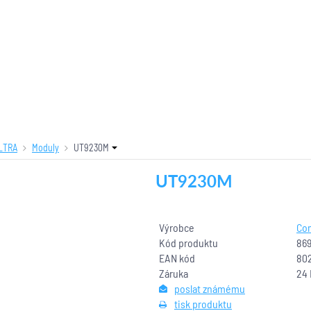
LTRA
Moduly
UT9230M
UT9230M
Výrobce
Com
Kód produktu
86
EAN kód
80
Záruka
24
poslat známému
tisk produktu