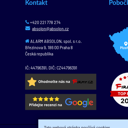
Kontakt
Poboč
+420 221 778 274
absolon@absolon.cz
ALARM ABSOLON, spol. s r.o.
Březinova 9,
186 00
Praha 8
Česká republika
IČ: 44796391, DIČ: CZ44796391
Tato webová stránka používá cookies