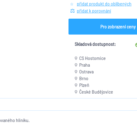
přidat produkt do oblíbených
přidat k porovnání
Pro zobrazení ceny 
Skladová dostupnost:
CS Hostomice
Praha
Ostrava
Brno
Plzeň
České Budějovice
vaného hliníku.