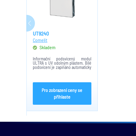
UT9240
Comelit
Skladem
Informační podsvícený modul
ULTRA s UV odolným plastem. Bílé
podsvícení je zapínáno automaticky
na základě senzoru osvětlení v
hovorové jednotce.
Pro zobrazení ceny se
přihlaste