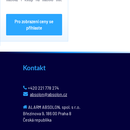
dveří, 1 alarmový vstup, 3 úrovně
nastavení hlasitosti (hovor i
zvonění), PoE napájení, max
spotřeba 2,9W, rozměry:...
Pro zobrazení ceny se
přihlaste
Kontakt
+420 221 778 274
absolon@absolon.cz
ALARM ABSOLON, spol. s r.o.
Březinova 9,
186 00
Praha 8
Česká republika