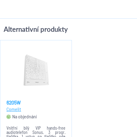
Alternativní produkty
6205W
Comelit
Na objednání
Vnitřní bílý VIP hands-free
audiotelefon Sonus. 3 progr.
tlačítka, 1 vstup na tlačítko ode