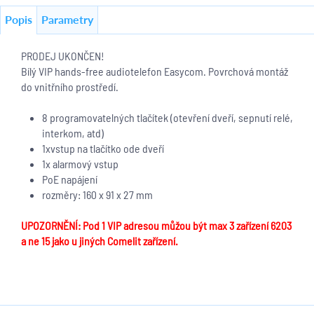
Popis
Parametry
PRODEJ UKONČEN!
Bílý VIP hands-free audiotelefon Easycom. Povrchová montáž
do vnitřního prostředí.
8 programovatelných tlačítek (otevření dveří, sepnutí relé,
interkom, atd)
1xvstup na tlačítko ode dveří
1x alarmový vstup
PoE napájení
rozměry: 160 x 91 x 27 mm
UPOZORNĚNÍ: Pod 1 VIP adresou můžou být max 3 zařízení 6203
a ne 15 jako u jiných Comelit zařízení.