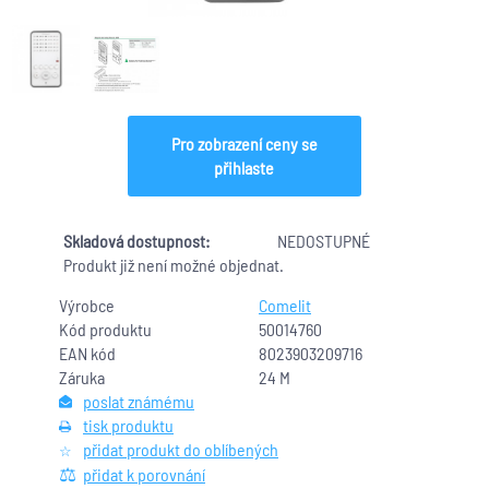
Pro zobrazení ceny se
přihlaste
Skladová dostupnost:
NEDOSTUPNÉ
Produkt již není možné objednat.
Výrobce
Comelit
Kód produktu
50014760
EAN kód
8023903209716
Záruka
24 M
poslat známému
tisk produktu
přidat produkt do oblíbených
přidat k porovnání