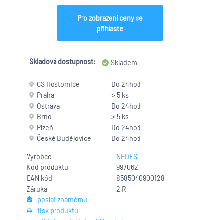
Pro zobrazení ceny se
přihlaste
Skladová dostupnost:
Skladem
CS Hostomice
Do 24hod
Praha
> 5 ks
Ostrava
Do 24hod
Brno
> 5 ks
Plzeň
Do 24hod
České Budějovice
Do 24hod
Výrobce
NEDES
Kód produktu
997062
EAN kód
8585040900128
Záruka
2 R
poslat známému
tisk produktu