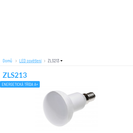
Domů
LED osvětlení
ZLS213
ZLS213
ENERGETICKÁ TŘÍDA A+