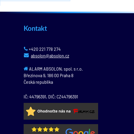
Kontakt
+420 221 778 274
absolon@absolon.cz
ALARM ABSOLON, spol. s r.o.
Březinova 9,
186 00
Praha 8
Česká republika
IČ: 44796391, DIČ: CZ44796391