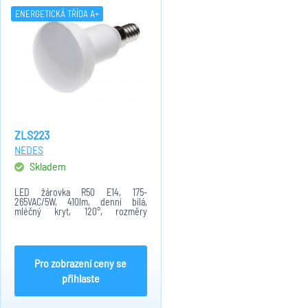
ENERGETICKÁ TŘÍDA A+
ZLS223
NEDES
Skladem
LED žárovka R50 E14, 175-
265VAC/5W, 410lm, denní bílá,
mléčný kryt, 120°, rozměry
50x88mm
Pro zobrazení ceny se
přihlaste