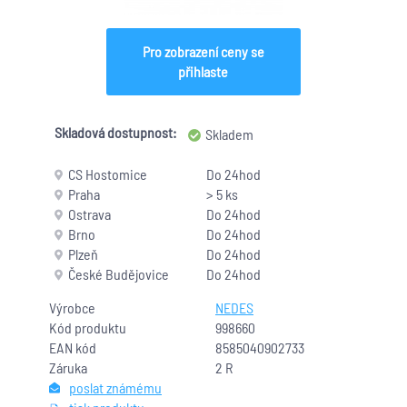
Pro zobrazení ceny se
přihlaste
Skladová dostupnost:
Skladem
CS Hostomice
Do 24hod
Praha
> 5 ks
Ostrava
Do 24hod
Brno
Do 24hod
Plzeň
Do 24hod
České Budějovice
Do 24hod
Výrobce
NEDES
Kód produktu
998660
EAN kód
8585040902733
Záruka
2 R
poslat známému