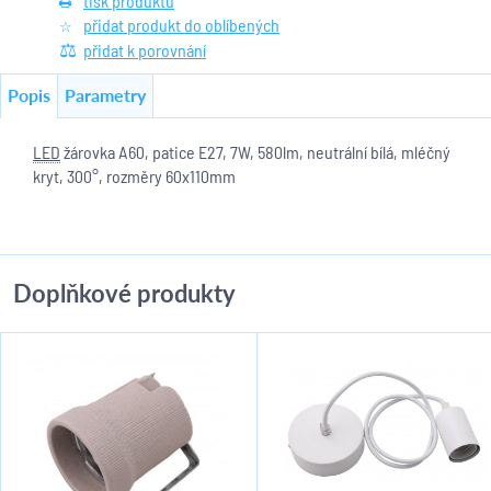
tisk produktu
přidat produkt do oblíbených
přidat k porovnání
Popis
Parametry
LED
žárovka A60, patice E27, 7W, 580lm, neutrální bílá, mléčný
kryt, 300°, rozměry 60x110mm
Doplňkové produkty