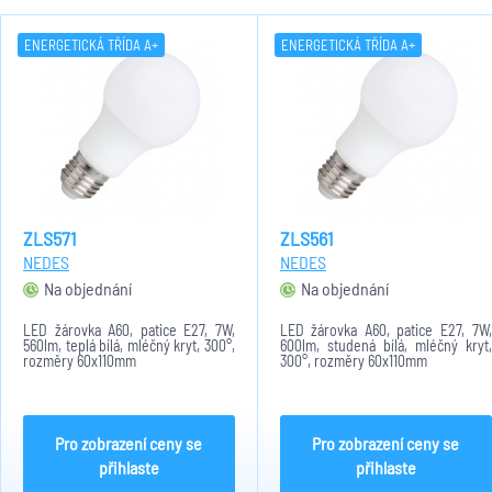
ENERGETICKÁ TŘÍDA A+
ENERGETICKÁ TŘÍDA A+
ZLS571
ZLS561
NEDES
NEDES
Na objednání
Na objednání
LED žárovka A60, patice E27, 7W,
LED žárovka A60, patice E27, 7W,
560lm, teplá bílá, mléčný kryt, 300°,
600lm, studená bílá, mléčný kryt,
rozměry 60x110mm
300°, rozměry 60x110mm
Pro zobrazení ceny se
Pro zobrazení ceny se
přihlaste
přihlaste