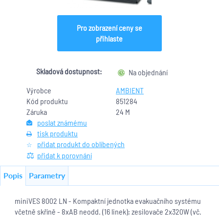
Pro zobrazení ceny se
přihlaste
Skladová dostupnost:
Na objednání
Výrobce
AMBIENT
Kód produktu
851284
Záruka
24 M
poslat známému
tisk produktu
přidat produkt do oblíbených
přidat k porovnání
Popis
Parametry
miniVES 8002 LN - Kompaktní jednotka evakuačního systému
včetně skříně - 8xAB neodd. (16 linek); zesilovače 2x320W (vč.