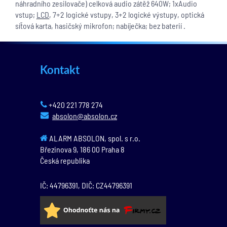
náhradního zesilovače) celková audio zátěž 640W; 1xAudio
vstup;
LCD
, 7+2 logické vstupy, 3+2 logické výstupy, optická
síťová karta, hasičský mikrofon; nabíječka; bez baterií .
Kontakt
+420 221 778 274
absolon@absolon.cz
ALARM ABSOLON, spol. s r.o.
Březinova 9,
186 00
Praha 8
Česká republika
IČ: 44796391, DIČ: CZ44796391