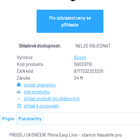
Pro zobrazení ceny se
přihlaste
Skladová dostupnost:
NELZE OBJEDNAT
Výrobce
Bosch
Kód produktu
50029710
EAN kód
8717332323326
Záruka
24 M
poslat známému
tisk produktu
přidat produkt do oblíbených
přidat k porovnání
Popis
Parametry
PRODEJ UKONČEN! Plena Easy Line - stanice hlasatele pro