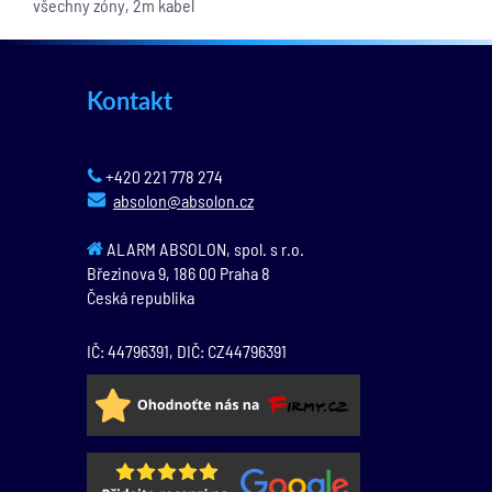
všechny zóny, 2m kabel
Kontakt
+420 221 778 274
absolon@absolon.cz
ALARM ABSOLON, spol. s r.o.
Březinova 9,
186 00
Praha 8
Česká republika
IČ: 44796391, DIČ: CZ44796391