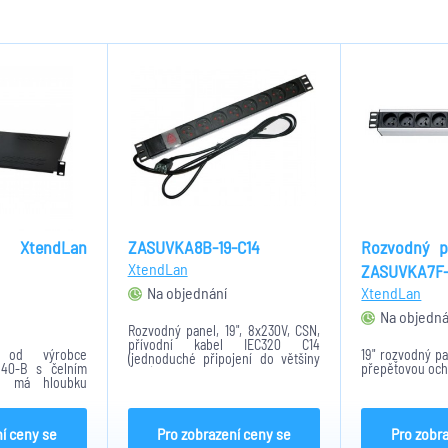
tendLan
ZASUVKA8B-19-C14
Rozvodný p
XtendLan
ZASUVKA7F-
Na objednání
XtendLan
Na objedná
Rozvodný panel, 19", 8x230V, ČSN,
přívodní kabel IEC320 C14
e od výrobce
19" rozvodný pa
(jednoduché připojení do většiny
U40-B s čelním
přepěťovou och
UPS), vypínač, indikátor napětí
ce má hloubku
 pro montáž do
ků. Výška police
kg.
í ceny se
Pro zobrazení ceny se
Pro zobr