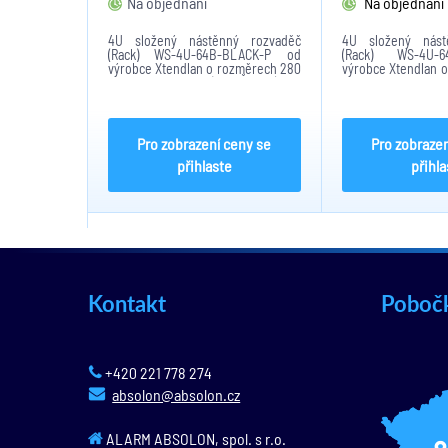
Na objednání
Na objednání
4U složený nástěnný rozvaděč
4U složený nást
(Rack) WS-4U-64B-BLACK-P od
(Rack) WS-4U-
výrobce Xtendlan o rozměrech 280
výrobce Xtendlan 
x 600 x 450 mm (V x Š x H), 19“
x 450 x 280 mm 
nosnost 60kg, IP20. Rack disponuje
zavěšení na stěnu.
zamykatelnými prosklenými dveřmi
zamykatelnými
s možností...
dveřmi. Sklo ve dveř
Pro zobrazení ceny se
Pro zobrazen
přihlaste
přihla
Kontakt
Poboč
+420 221 778 274
absolon@absolon.cz
ALARM ABSOLON, spol. s r.o.