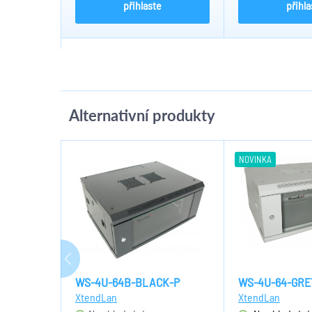
přihlaste
přihla
Alternativní produkty
NOVINKA
WS-4U-64B-BLACK-P
WS-4U-64-GRE
XtendLan
XtendLan