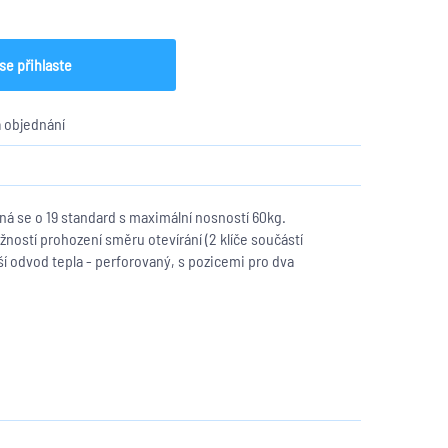
se přihlaste
 objednání
á se o 19
standard s maximální nosností 60kg.
ností prohození směru otevírání (2 klíče součástí
í odvod tepla - perforovaný, s pozicemi pro dva