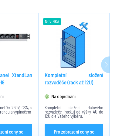
NOVINKA
anel XtendLan
Kompletní složení
Ventil
19
rozvaděče (rack až 12U)
XtendLa
XtendLan
ní
Na objednání
Na obje
nel 7x 230V, ČSN, s
Kompletní složení datového
Ventilační 
ranou a vypínačem
rozvadeče (racku) od výšky 4U do
rozvaděčů.
12U dle Vašeho výběru.
azení ceny se
Pro zobrazení ceny se
Pro z