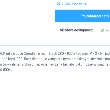
přidat k porovnání
Pro zobrazení ceny 
Skladová dostupnost:
Na
 od výrobce Xtendlan o rozměrech 280 x 600 x 450 mm (V x Š x H), jedn
stupeň krytí IP20. Rack disponuje zamykatelnými prosklenými dveřmi s mož
ostní
- kalené. Vrchní díl racku je navržený tak, aby byl umožn
ěný snadnějš
RAL9004.