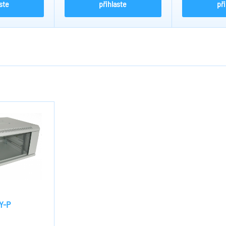
ste
přihlaste
př
Y-P