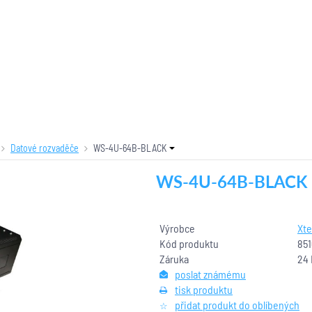
Datové rozvaděče
WS-4U-64B-BLACK
WS-4U-64B-BLACK
Výrobce
Xt
Kód produktu
85
Záruka
24
poslat známému
tisk produktu
přidat produkt do oblíbených