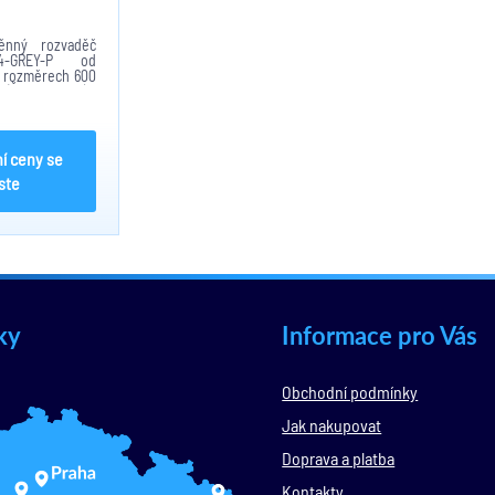
ěnný rozvaděč
64-GREY-P od
o rozměrech 600
(Š x H x V),k
 Rack disponuje
 prosklenými
ích je...
í ceny se
ste
ky
Informace pro Vás
Obchodní podmínky
Jak nakupovat
Doprava a platba
Kontakty