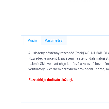
Popis
Parametry
4U složený nástěnný rozvaděč (Rack) WS-4U-64B-BLACK
Rozvad
ěč je určený k zavěšení na stěnu, dále nabízí 
balení). Sklo ve dveřích je kouřové a zároveň bezpečn
ventilátory. V černém barevném provedení
-
černá, 
Rozvaděč je dodáván
složený.