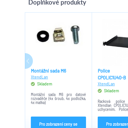
Doplňkové produkty
Montážní sada M6
Police X
XtendLan
CPOLIC1U40-B
Skladem
XtendLan
Skladem
Montážní sada M6 pro datové
rozvaděče (4x šroub, 4x podložka,
Racková polic
4x matka)
Xtendlan CPOLIC1
uchycením. Poli
400mm a je určená
libovolných 19" rac
je 1U. Nosnost je 25
Pro zobrazení ceny se
Pro zobrazen