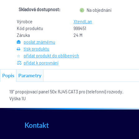
Skladová dostupnost:
Na objednání
Výrobce
XtendLan
Kód produktu
999451
Záruka
24 M
poslat známému
tisk produktu
přidat produkt do oblíbených
přidat k porovnání
Popis
Parametry
19" propojovací panel 50x RJ45 CAT3 pro (telefonní) rozvody.
Výška 1U
Kontakt