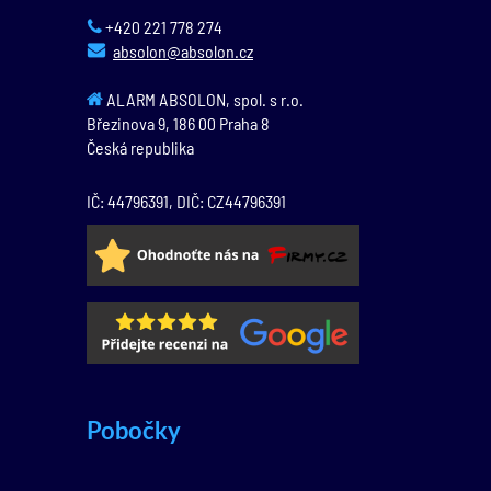
+420 221 778 274
absolon@absolon.cz
ALARM ABSOLON, spol. s r.o.
Březinova 9,
186 00
Praha 8
Česká republika
IČ: 44796391, DIČ: CZ44796391
Pobočky