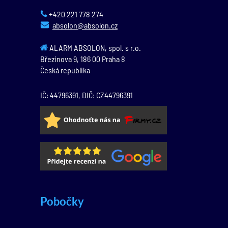
+420 221 778 274
absolon@absolon.cz
ALARM ABSOLON, spol. s r.o.
Březinova 9,
186 00
Praha 8
Česká republika
IČ: 44796391, DIČ: CZ44796391
Pobočky