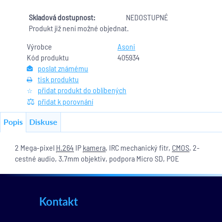
Skladová dostupnost:
NEDOSTUPNÉ
Produkt již není možné objednat.
Výrobce
Asoni
Kód produktu
405934
poslat známému
tisk produktu
přidat produkt do oblíbených
přidat k porovnání
Popis
Diskuse
2 Mega-pixel
H.264
IP
kamera
, IRC mechanický fitr,
CMOS
, 2-
cestné audio, 3.7mm objektiv, podpora Micro SD, POE
Kontakt