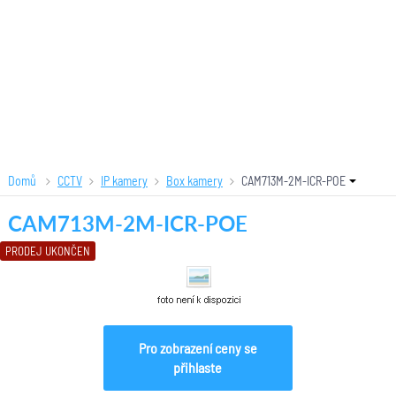
Domů
CCTV
IP kamery
Box kamery
CAM713M-2M-ICR-POE
CAM713M-2M-ICR-POE
PRODEJ UKONČEN
Pro zobrazení ceny se
přihlaste