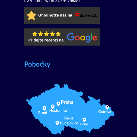
IČ: 44796391, DIČ: CZ44796391
Pobočky