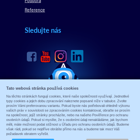
Podpora
Reference
Sledujte nás
Tato webová stránka používá cookies
Na těchto stránkách fungují cookies, které naše společnosti využívají. Jednotlivé
typy cookies a jejich dobu zpracování naleznete popsané níže v tabulce. Zvolte
prosím Vámi preferovanou variantu. Pokud byste nás potřebovali ohledně výkonu
vašich práv v souvislosti se zpracováním cookies kontaktovat, obraťte se prosím
na společnost, jejíž stránky procházíte, nebo na našeho Pověřence pro ochranu
osobních údajů. Pokud si myslíte, že s osobními údaji nenakládáme, jak bychom
měli, máte možnost podat stížnost u Úřadu pro ochranu osobních údajů. Budeme
© 1989 - 2026 ALARM ABSOLON, spol. s.r.o.
však rádi, pokud se nejdříve obrátíte přímo na nás a budeme tak moct Váš
Sun-shop
-
tvorba eshopů
požadavek obratem vyřešit.