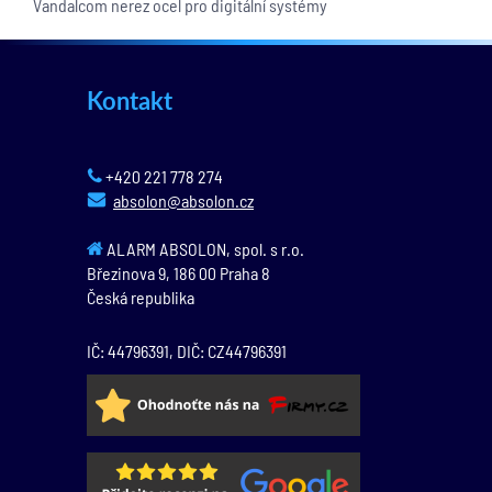
Vandalcom nerez ocel pro digitální systémy
Kontakt
+420 221 778 274
absolon@absolon.cz
ALARM ABSOLON, spol. s r.o.
Březinova 9,
186 00
Praha 8
Česká republika
IČ: 44796391, DIČ: CZ44796391