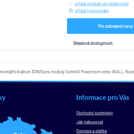
přidat produkt do oblíbených
přidat k porovnání
Pro zobrazení ceny 
Skladová dostupnost:
ntážní krabice 3316/9 pro moduly Comelit Powercom nebo IKALL. Roz
ky
Informace pro Vás
Obchodní podmínky
Jak nakupovat
Doprava a platba