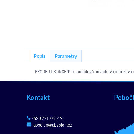
Popis
Parametry
PRODEJ UKONČEN! 9-modulová povrchová nerezová mo
Kontakt
Poboč
+420 221 778 274
absolon@absolon.cz