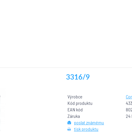
3316/9
Výrobce
Com
Kód produktu
43
EAN kód
80
Záruka
24
poslat známému
tisk produktu