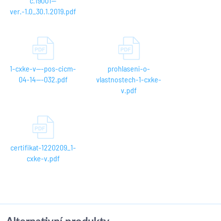
c.19001--
ver.-1.0_30.1.2019.pdf
1-cxke-v---pos-cicm-
prohlaseni-o-
04-14---032.pdf
vlastnostech-1-cxke-
v.pdf
certifikat-1220209_1-
cxke-v.pdf