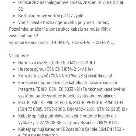
Izolace žil z bezhalogenové směsi, značení žil dle HD 308
S2
Bezhalogenový vnitřní plášt / výplň
Vnější plášt z bezhalogenového polymeru, hnědý
Poznámka: značení a konstrukce kabelu se může lišit v
závislosti na TP
výrobce kabelu (např.: 1-CHKE-V, 1-CXKH-V, 1-CSKH-V,
…)
Vlastnosti:
Ho
ření ve svazku (ČSN EN 60332-3-22:10)
Hustota dýmu (ČSN EN 61034-2:6+A1:14)
Korozivita plynů (ČSN EN 60754-2:15) klasifikace a1
Funkční schopnost izolace kabelu při požáru-izolační
integrita FE180 (ČSN IEC 60331-21) Funkčnost kabelového
systému podle výrobce kabelu a způsobu instalace:
P30-R, P30-R - P60-R, P60-R, P90-R, PH120-R, P75090-M
(ČSN 73 0895, ZP27/2008, DIN 4102-12:98, STN 92 0205:12)
Kabely splňují podmínky pro volně vedené kabely dle
Vyhlášky č. 23/2008 Sb. a její novelizaci č. 268/2011 Sb.
Kabely splňují kategorii B2cas1d0(d1)a1 dle ČSN EN 13501-
6, ČSN EN 50399:2012