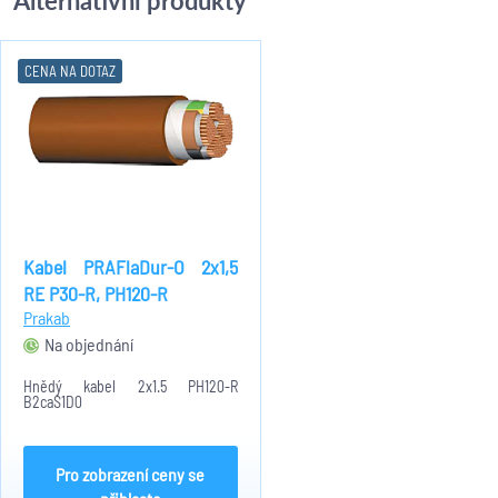
Alternativní produkty
CENA NA DOTAZ
Kabel PRAFlaDur-O 2x1,5
RE P30-R, PH120-R
Prakab
Na objednání
Hnědý kabel 2x1.5 PH120-R
B2caS1D0
Pro zobrazení ceny se