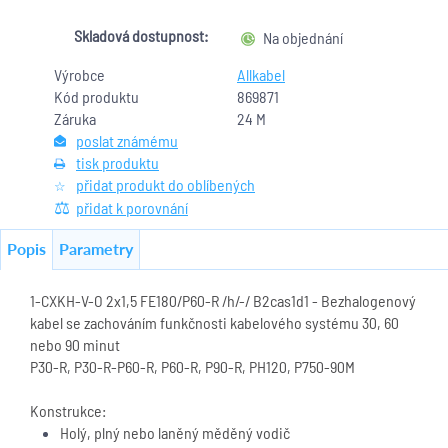
Skladová dostupnost:
Na objednání
Výrobce
Allkabel
Kód produktu
869871
Záruka
24 M
poslat známému
tisk produktu
přidat produkt do oblíbených
přidat k porovnání
Popis
Parametry
1-CXKH-V-O 2x1,5 FE180/P60-R /h/-/ B2cas1d1 - Bezhalogenový
kabel se zachováním funkčnosti kabelového systému 30, 60
nebo 90 minut
P30-R, P30-R-P60-R, P60-R, P90-R, PH120, P750-90M
Konstrukce:
Holý, plný nebo laněný měděný vodič