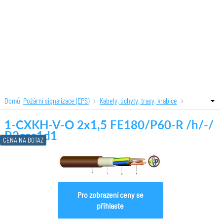
Domů
Požární signalizace (EPS)
Kabely, úchyty, trasy, krabice
Kabely B2cas1d0 s funkč.odol.
1-CXKH-V-O 2x1,5 FE180/P60-R /h/-/
1-CXKH-V-O 2x1,5 FE180/P60-R /h/-/
B2cas1d1
B2cas1d1
CENA NA DOTAZ
Pro zobrazení ceny se
přihlaste