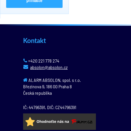
přihlaste
Kontakt
+420 221 778 274
absolon@absolon.cz
ALARM ABSOLON, spol. s r.o.
Březinova 9,
186 00
Praha 8
Česká republika
IČ: 44796391, DIČ: CZ44796391