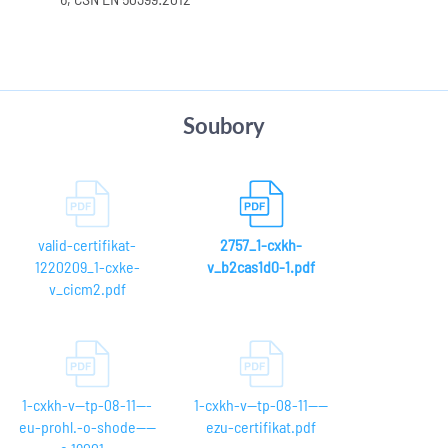
Soubory
valid-certifikat-
2757_1-cxkh-
1220209_1-cxke-
v_b2cas1d0-1.pdf
v_cicm2.pdf
1-cxkh-v--tp-08-11---
1-cxkh-v--tp-08-11----
eu-prohl.-o-shode----
ezu-certifikat.pdf