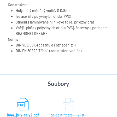
Konstrukce:
Holý, plný měděný vodič,
Ø 0,8mm
Izolace žil z polyvinylchloridu (PVC)
Stín
ění z laminované hliníkové fólie, příložný drát
Vnější plášť z polyvinylchloridu (PVC), červený s potiskem
BRANDMELDEKABEL
Normy:
DIN VDE 0815 (obsahuje i označení žil)
DIN EN 60228 Třída 1 (konstrukce vodiče)
Soubory
1444_jb-y-st-y2.pdf
ce-certificate--j-y-st-