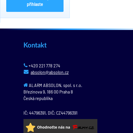
přihlaste
Kontakt
+420 221 778 274
absolon@absolon.cz
ALARM ABSOLON, spol. s r.o.
Březinova 9,
186 00
Praha 8
Česká republika
IČ: 44796391, DIČ: CZ44796391