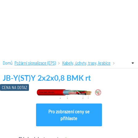
Domů
Požární signalizace (EPS)
Kabely, úchyty, trasy, krabice
Standardní kabely pro EPS
JB-Y(ST)Y 2x2x0,8 BMK rt
JB-Y(ST)Y 2x2x0,8 BMK rt
CENA NA DOTAZ
Pro zobrazení ceny se
přihlaste