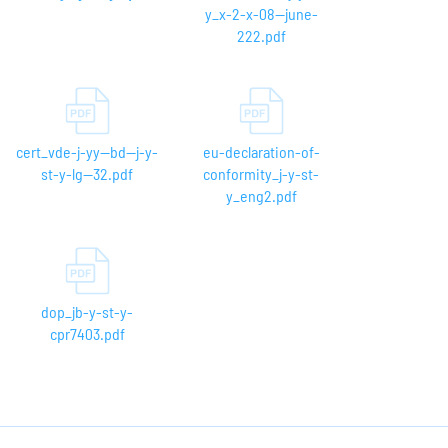
y_x-2-x-08--june-
222.pdf
cert_vde-j-yy--bd--j-y-
eu-declaration-of-
st-y-lg--32.pdf
conformity_j-y-st-
y_eng2.pdf
dop_jb-y-st-y-
cpr7403.pdf