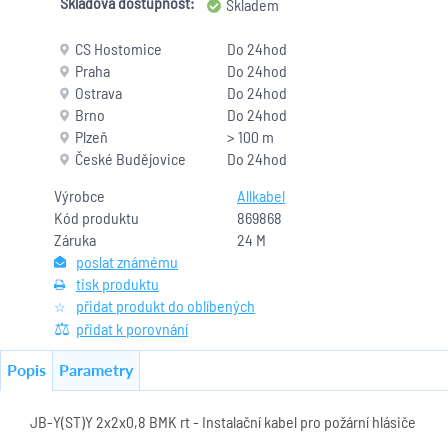
Skladová dostupnost:
Skladem
CS Hostomice
Do 24hod
Praha
Do 24hod
Ostrava
Do 24hod
Brno
Do 24hod
Plzeň
> 100 m
České Budějovice
Do 24hod
Výrobce
Allkabel
Kód produktu
869868
Záruka
24 M
poslat známému
tisk produktu
přidat produkt do oblíbených
přidat k porovnání
Popis
Parametry
JB-Y(ST)Y 2x2x0,8 BMK rt - Instalační kabel pro požární hlásiče