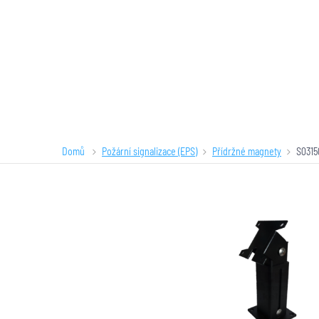
Domů
Požární signalizace (EPS)
Přídržné magnety
S0315