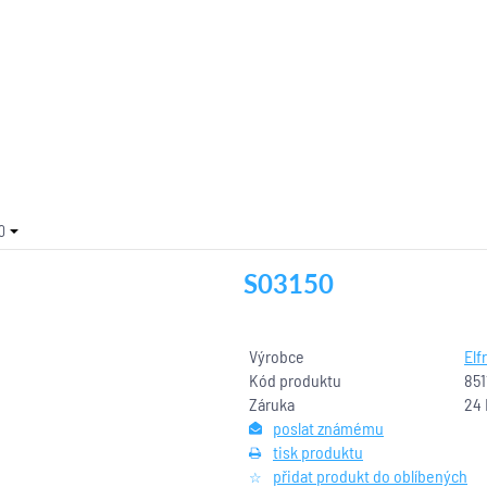
0
S03150
Výrobce
Elfr
Kód produktu
851
Záruka
24
poslat známému
tisk produktu
přidat produkt do oblíbených