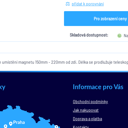
přidat k porovnání
Pro zobrazení ceny 
Skladová dostupnost:
Na
e umístění magnetu 150mm - 220mm od zdi. Délka se prodlužuje teleskop
ky
Informace pro Vás
Obchodní podmínky
Jak nakupovat
Doprava a platba
Kontakty