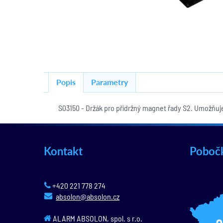
Popis
Parametry
S03150 - Držák pro přídržný magnet řady S2. Umožňuj
Kontakt
Poboč
+420 221 778 274
absolon@absolon.cz
ALARM ABSOLON, spol. s r.o.