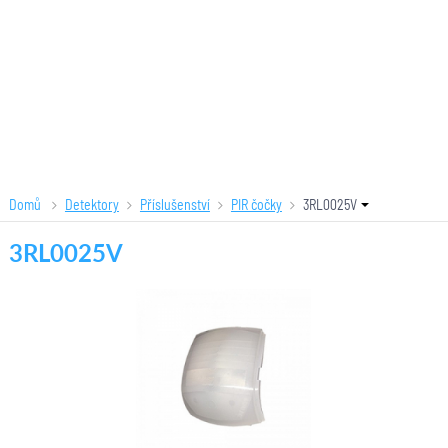
Domů
Detektory
Příslušenství
PIR čočky
3RL0025V
3RL0025V