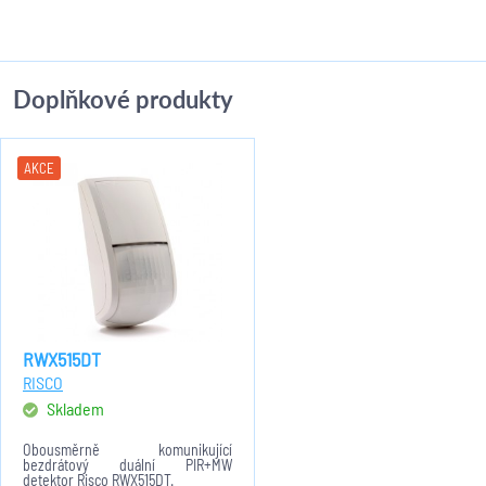
Doplňkové produkty
AKCE
RWX515DT
RISCO
Skladem
Obousměrně komunikující
bezdrátový duální PIR+MW
detektor Risco RWX515DT.