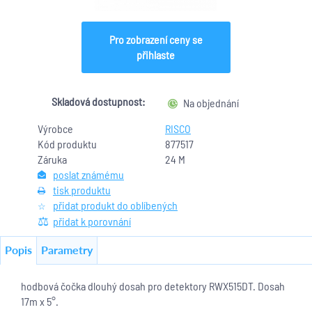
Pro zobrazení ceny se
přihlaste
Skladová dostupnost:
Na objednání
Výrobce
RISCO
Kód produktu
877517
Záruka
24 M
poslat známému
tisk produktu
přidat produkt do oblíbených
přidat k porovnání
Popis
Parametry
hodbová čočka dlouhý dosah pro detektory RWX515DT. Dosah
17m x 5°.