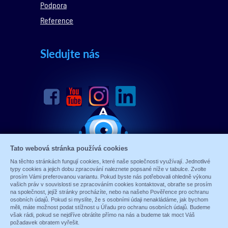
Podpora
Reference
Sledujte nás
Tato webová stránka používá cookies
Na těchto stránkách fungují cookies, které naše společnosti využívají. Jednotlivé
typy cookies a jejich dobu zpracování naleznete popsané níže v tabulce. Zvolte
prosím Vámi preferovanou variantu. Pokud byste nás potřebovali ohledně výkonu
vašich práv v souvislosti se zpracováním cookies kontaktovat, obraťte se prosím
na společnost, jejíž stránky procházíte, nebo na našeho Pověřence pro ochranu
osobních údajů. Pokud si myslíte, že s osobními údaji nenakládáme, jak bychom
měli, máte možnost podat stížnost u Úřadu pro ochranu osobních údajů. Budeme
© 1989 - 2026 ALARM ABSOLON, spol. s.r.o.
však rádi, pokud se nejdříve obrátíte přímo na nás a budeme tak moct Váš
Sun-shop
-
tvorba eshopů
požadavek obratem vyřešit.